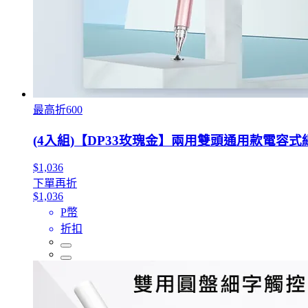
最高折600
(4入組)【DP33玫瑰金】兩用雙頭通用款電容
$1,036
下單再折
$1,036
P幣
折扣