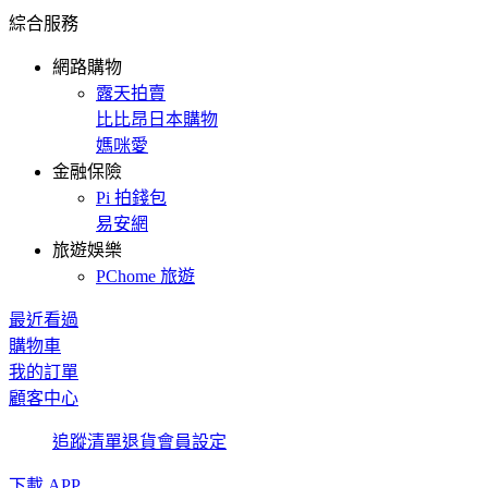
綜合服務
網路購物
露天拍賣
比比昂日本購物
媽咪愛
金融保險
Pi 拍錢包
易安網
旅遊娛樂
PChome 旅遊
最近看過
購物車
我的訂單
顧客中心
追蹤清單
退貨
會員設定
下載 APP