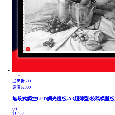
最高折600
原價$2880
無段式觸控LED調光燈板-A3超薄型/校稿模擬板
(3)
$1,480