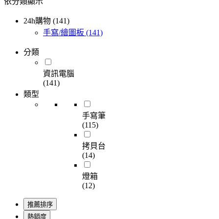
依分類顯示
24h購物 (141)
手寫/繪圖板
(141)
分類
資訊電腦
(141)
類型
手寫筆
(115)
拷貝台
(14)
燈箱
(12)
推薦排序
熱銷度