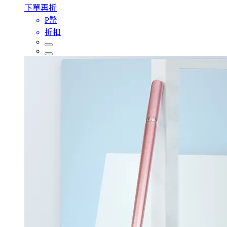
下單再折
P幣
折扣