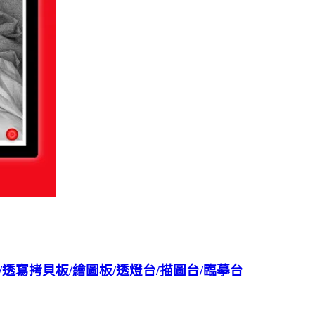
/透寫拷貝板/繪圖板/透燈台/描圖台/臨摹台