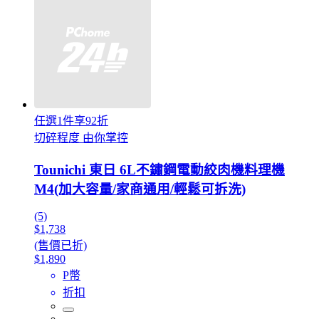
任選1件享92折
切碎程度 由你掌控
Tounichi 東日 6L不鏽鋼電動絞肉機料理機
M4(加大容量/家商通用/輕鬆可拆洗)
(5)
$1,738
(售價已折)
$1,890
P幣
折扣