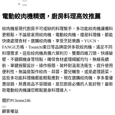
電動絞肉機精選，廚房料理高效推薦
絞肉機是現代廚房不可或缺的料理幫手，多功能絞肉機讓備料
更輕鬆。不論是家用絞肉機、電動絞肉機，還是料理機，都能
快速處理食材。選購絞肉機，享受烹飪樂趣。YUCN、
FANGE方格、Tounichi東日等品牌提供多款絞肉機，滿足不同
料理需求。這些絞肉機具備六葉利刃、雙層四維刀頭、快速破
壁、不鏽鋼機身等特點，確保食材處理細膩均勻。無線長續
航、單鍵按壓設計，操作極簡，玻杯耐溫易洗衛生，提升使用
便利性。無論是製作絞肉、蒜蓉、嬰兒輔食，或是處理蔬菜，
這些多功能料理機都能輕鬆應對。現在選購絞肉機，享多重優
惠促銷，熱賣商品不容錯過，是您廚房必備的人氣好物！最新
款電動絞肉機讓您輕鬆變身料理達人。
關於PChome24h
顧客權益