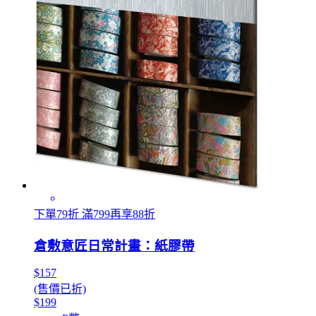
下單79折 滿799再享88折
倉敷意匠日常計畫：紙膠帶
$157
(售價已折)
$199