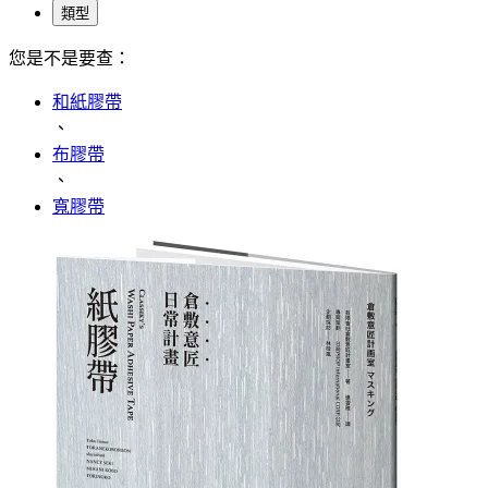
類型
您是不是要查：
和紙膠帶
、
布膠帶
、
寬膠帶