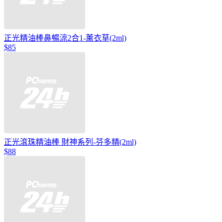
正光精油棒鼻暢涼2合1-薰衣草(2ml)
$85
正光滾珠精油棒 財神系列-芬多精(2ml)
$88