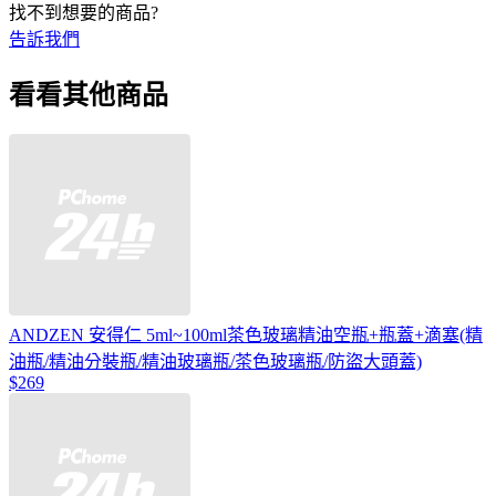
找不到想要的商品?
告訴我們
看看其他商品
ANDZEN 安得仁 5ml~100ml茶色玻璃精油空瓶+瓶蓋+滴塞(精
油瓶/精油分裝瓶/精油玻璃瓶/茶色玻璃瓶/防盜大頭蓋)
$269