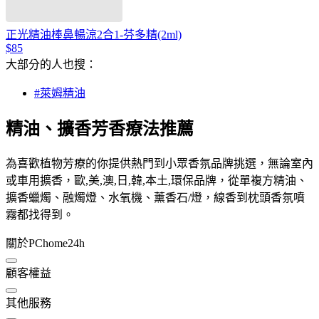
正光精油棒鼻暢涼2合1-芬多精(2ml)
$85
大部分的人也搜：
#萊姆精油
精油、擴香芳香療法推薦
為喜歡植物芳療的你提供熱門到小眾香氛品牌挑選，無論室內
或車用擴香，歐,美,澳,日,韓,本土,環保品牌，從單複方精油、
擴香蠟燭、融燭燈、水氧機、薰香石/燈，線香到枕頭香氛噴
霧都找得到。
關於PChome24h
顧客權益
其他服務