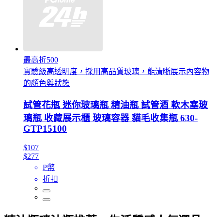
最高折500
實驗級高透明度，採用高品質玻璃，能清晰展示內容物
的顏色與狀態
試管花瓶 迷你玻璃瓶 精油瓶 試管酒 軟木塞玻
璃瓶 收藏展示櫃 玻璃容器 貓毛收集瓶 630-
GTP15100
$107
$277
P幣
折扣