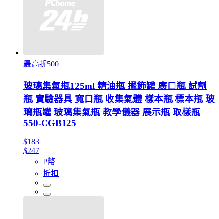
最高折500
玻璃集氣瓶125ml 精油瓶 擺飾罐 廣口瓶 試劑
瓶 實驗器具 寬口瓶 收集氣體 樣本瓶 標本瓶 玻
璃瓶罐 玻璃集氣瓶 教學儀器 展示瓶 取樣瓶
550-CGB125
$183
$247
P幣
折扣