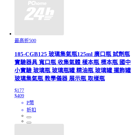
最高折500
185-CGB125 玻璃集氣瓶125ml 廣口瓶 試劑瓶
實驗器具 寬口瓶 收集氣體 樣本瓶 標本瓶 國中
小實驗 玻璃瓶 玻璃瓶罐 精油瓶 玻璃罐 擺飾罐
玻璃集氣瓶 教學儀器 展示瓶 取樣瓶
$177
$409
P幣
折扣