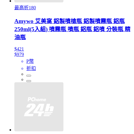
最高折180
Amywo 艾美窩 鋁製噴槍瓶 鋁製噴霧瓶 鋁瓶
250ml(5入組) 噴霧瓶 噴瓶 鋁瓶 鋁噴 分裝瓶 精
油瓶
$421
$979
P幣
折扣