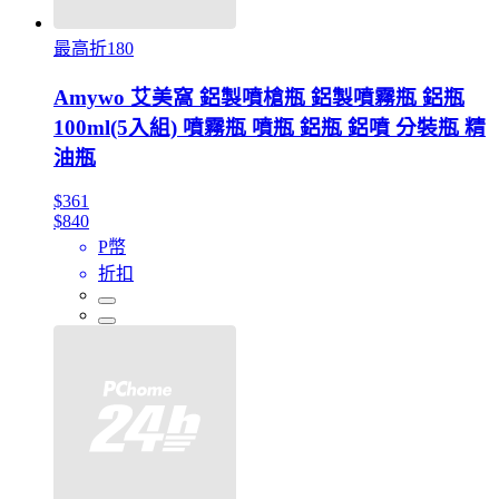
最高折180
Amywo 艾美窩 鋁製噴槍瓶 鋁製噴霧瓶 鋁瓶
100ml(5入組) 噴霧瓶 噴瓶 鋁瓶 鋁噴 分裝瓶 精
油瓶
$361
$840
P幣
折扣