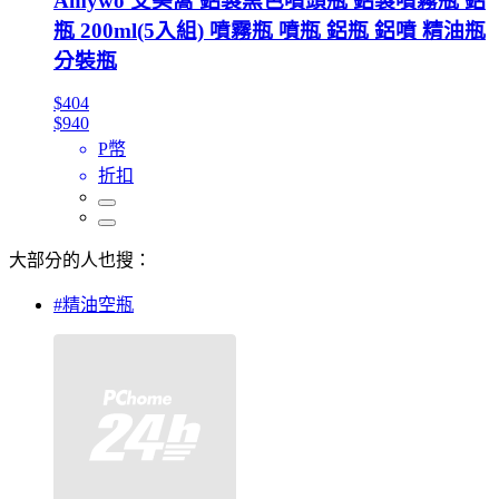
Amywo 艾美窩 鋁製黑色噴頭瓶 鋁製噴霧瓶 鋁
瓶 200ml(5入組) 噴霧瓶 噴瓶 鋁瓶 鋁噴 精油瓶
分裝瓶
$404
$940
P幣
折扣
大部分的人也搜：
#精油空瓶