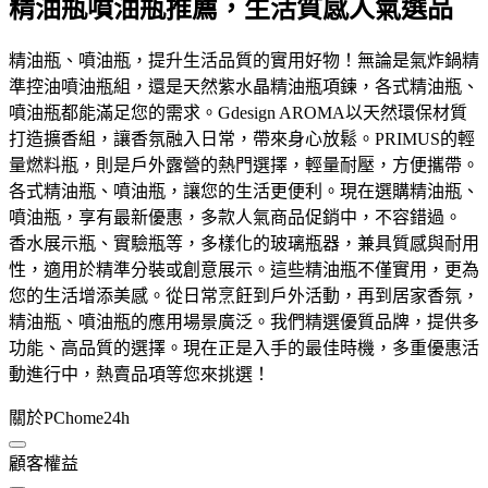
精油瓶噴油瓶推薦，生活質感人氣選品
精油瓶、噴油瓶，提升生活品質的實用好物！無論是氣炸鍋精
準控油噴油瓶組，還是天然紫水晶精油瓶項鍊，各式精油瓶、
噴油瓶都能滿足您的需求。Gdesign AROMA以天然環保材質
打造擴香組，讓香氛融入日常，帶來身心放鬆。PRIMUS的輕
量燃料瓶，則是戶外露營的熱門選擇，輕量耐壓，方便攜帶。
各式精油瓶、噴油瓶，讓您的生活更便利。現在選購精油瓶、
噴油瓶，享有最新優惠，多款人氣商品促銷中，不容錯過。
香水展示瓶、實驗瓶等，多樣化的玻璃瓶器，兼具質感與耐用
性，適用於精準分裝或創意展示。這些精油瓶不僅實用，更為
您的生活增添美感。從日常烹飪到戶外活動，再到居家香氛，
精油瓶、噴油瓶的應用場景廣泛。我們精選優質品牌，提供多
功能、高品質的選擇。現在正是入手的最佳時機，多重優惠活
動進行中，熱賣品項等您來挑選！
關於PChome24h
顧客權益