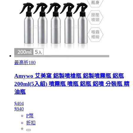
最高折180
Amywo 艾美窩 鋁製噴槍瓶 鋁製噴霧瓶 鋁瓶
200ml(5入組) 噴霧瓶 噴瓶 鋁瓶 鋁噴 分裝瓶 精
油瓶
$404
$940
P幣
折扣