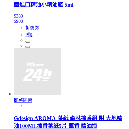
國進口精油小精油瓶 5ml
$380
$900
折價券
P幣
即將開賣
Gdesign AROMA-葉紙 森林擴香組 附 大地精
油100ML擴香葉紙5片 薰香 精油瓶