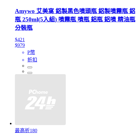
Amywo 艾美窩 鋁製黑色噴頭瓶 鋁製噴霧瓶 鋁
瓶 250ml(5入組) 噴霧瓶 噴瓶 鋁瓶 鋁噴 精油瓶
分裝瓶
$421
$979
P幣
折扣
最高折180