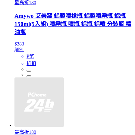
最高折180
Amywo 艾美窩 鋁製噴槍瓶 鋁製噴霧瓶 鋁瓶
150ml(5入組) 噴霧瓶 噴瓶 鋁瓶 鋁噴 分裝瓶 精
油瓶
$383
$891
P幣
折扣
最高折180