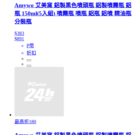
Amywo 艾美窩 鋁製黑色噴頭瓶 鋁製噴霧瓶 鋁
瓶 150ml(5入組) 噴霧瓶 噴瓶 鋁瓶 鋁噴 精油瓶
分裝瓶
$383
$891
P幣
折扣
最高折180