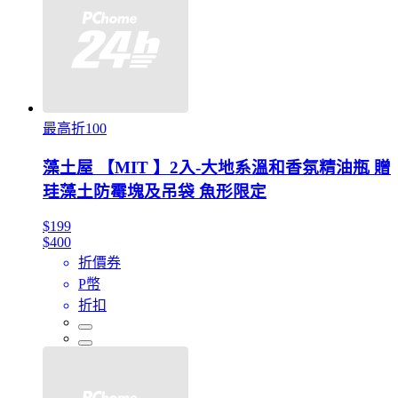
最高折100
藻土屋 【MIT 】2入-大地系溫和香氛精油瓶 贈
珪藻土防霉塊及吊袋 魚形限定
$199
$400
折價券
P幣
折扣