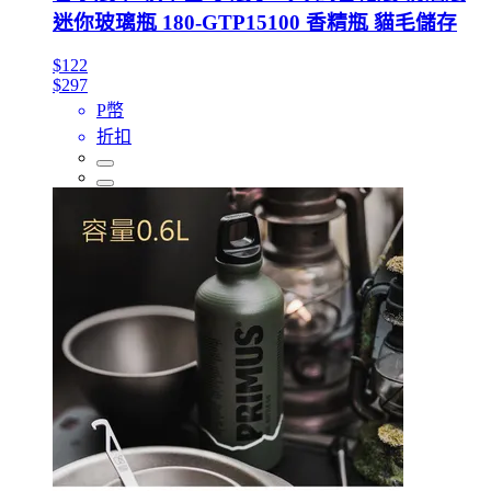
迷你玻璃瓶 180-GTP15100 香精瓶 貓毛儲存
$122
$297
P幣
折扣