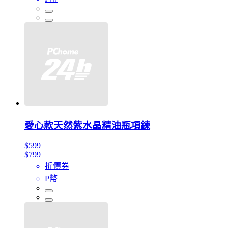
愛心款天然紫水晶精油瓶項鍊
$599
$799
折價券
P幣