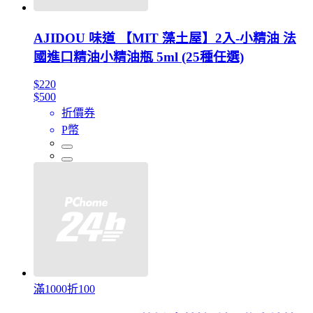
AJIDOU 味道 【MIT 藻土屋】2入-小精油 法
國進口精油小精油瓶 5ml (25種任選)
$220
$500
折價券
P幣
滿1000折100