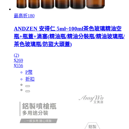
最高折180
ANDZEN 安得仁 5ml~100ml茶色玻璃精油空
瓶+瓶蓋+滴塞(精油瓶/精油分裝瓶/精油玻璃瓶/
茶色玻璃瓶/防盜大頭蓋)
(2)
$269
$556
P幣
折扣