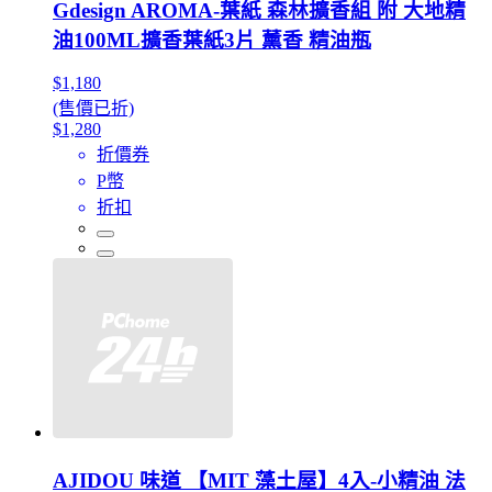
Gdesign AROMA-葉紙 森林擴香組 附 大地精
油100ML擴香葉紙3片 薰香 精油瓶
$1,180
(售價已折)
$1,280
折價券
P幣
折扣
AJIDOU 味道 【MIT 藻土屋】4入-小精油 法