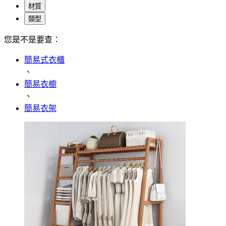
材質
類型
您是不是要查：
簡易式衣櫃
、
簡易衣櫥
、
簡易衣架