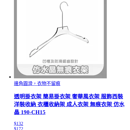
邊角圓滑，衣物不留痕
透明掛衣架 簡易掛衣架 奢華風衣架 服飾西裝
洋裝收納 衣櫃收納架 成人衣架 無痕衣架 仿水
晶 190-CH15
$132
$172