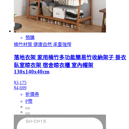
預購
楠竹材質 健康自然 承重強悍
落地衣架 家用楠竹多功能簡易竹收納架子 掛衣
臥室晾衣架 宿舍晾衣櫃 室內帽架
130x140x40cm
$3,175
$4,699
折價券
P幣