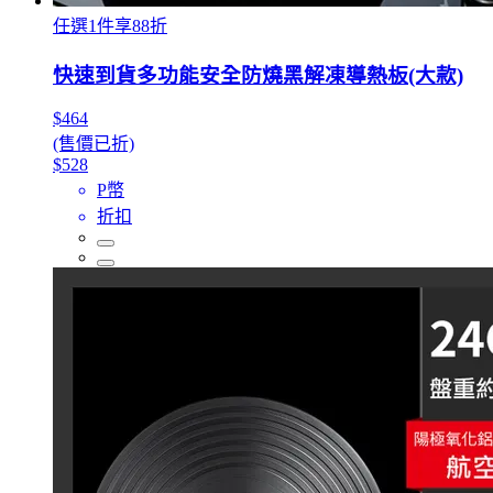
任選1件享88折
快速到貨多功能安全防燒黑解凍導熱板(大款)
$464
(售價已折)
$528
P幣
折扣