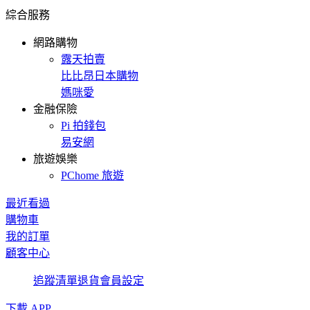
綜合服務
網路購物
露天拍賣
比比昂日本購物
媽咪愛
金融保險
Pi 拍錢包
易安網
旅遊娛樂
PChome 旅遊
最近看過
購物車
我的訂單
顧客中心
追蹤清單
退貨
會員設定
下載 APP