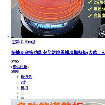
任選1件享88折
快速到貨多功能安全防燒黑解凍導熱板(大款 2入
$790
(售價已折)
$898
折價券
P幣
折扣