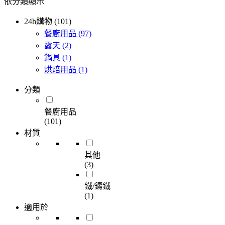
依分類顯示
24h購物 (101)
餐廚用品
(97)
露天
(2)
鍋具
(1)
烘焙用品
(1)
分類
餐廚用品
(101)
材質
其他
(3)
鐵/鑄鐵
(1)
適用於