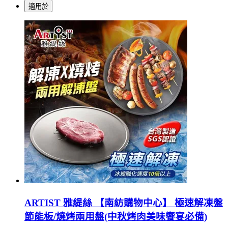
適用於
ARTIST 雅緹絲 【南紡購物中心】 極速解凍盤
節能板/燒烤兩用盤(中秋烤肉美味饗宴必備)