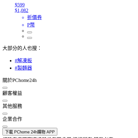
$599
$1,082
折價券
P幣
大部分的人也搜：
#解凍板
#製麵器
關於PChome24h
顧客權益
其他服務
企業合作
下載 PChome 24h購物 APP