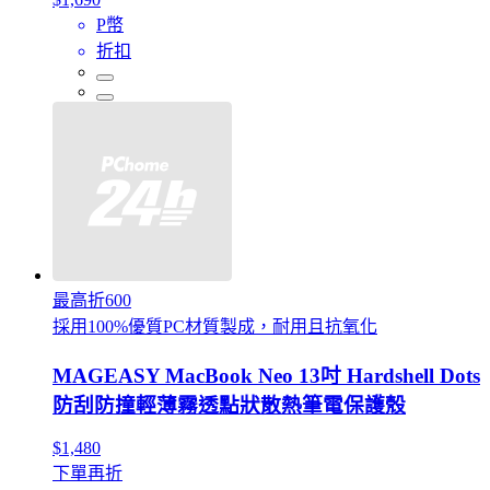
P幣
折扣
最高折600
採用100%優質PC材質製成，耐用且抗氧化
MAGEASY MacBook Neo 13吋 Hardshell Dots
防刮防撞輕薄霧透點狀散熱筆電保護殼
$1,480
下單再折