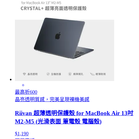
最高折600
晶亮透明質感，完美呈現裸機美感
Riivan 超薄透明保護殼 for MacBook Air 13吋
M2-M5 (光滑表面 筆電殼 電腦殼)
$1,190