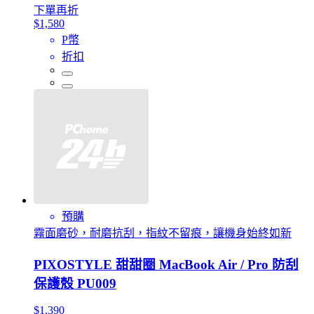
下單再折
$1,580
P幣
折扣
預購
霧面磨砂，耐磨抗刮，指紋不留痕，讓機身始終如新
PIXOSTYLE 甜甜圈 MacBook Air / Pro 防刮
保護殼 PU009
$1,390