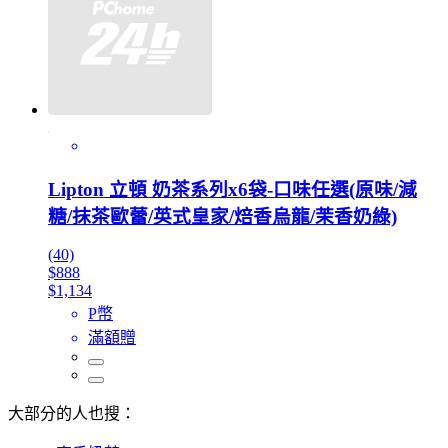
Lipton 立頓 奶茶系列x6袋-口味任選(原味/減
糖/抹茶歐蕾/英式皇家/焙香烏龍/茉香奶綠)
(40)
$888
$1,134
P幣
滿額贈
大部分的人也搜：