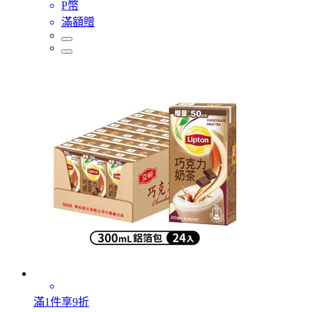
P幣
滿額贈
滿1件享9折