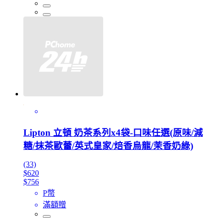
Lipton 立頓 奶茶系列x4袋-口味任選(原味/減
糖/抹茶歐蕾/英式皇家/焙香烏龍/茉香奶綠)
(33)
$620
$756
P幣
滿額贈