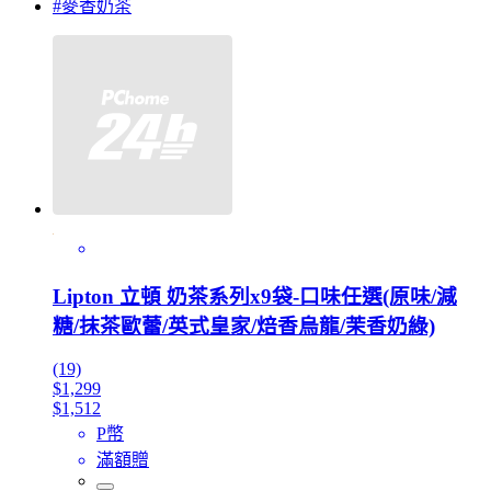
#麥香奶茶
Lipton 立頓 奶茶系列x9袋-口味任選(原味/減
糖/抹茶歐蕾/英式皇家/焙香烏龍/茉香奶綠)
(19)
$1,299
$1,512
P幣
滿額贈