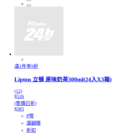
滿1件享9折
Lipton 立頓 原味奶茶300ml(24入X3箱)
(12)
$526
(售價已折)
$585
P幣
滿額贈
折扣