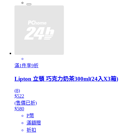
滿1件享9折
Lipton 立頓 巧克力奶茶300ml(24入X3箱)
(8)
$522
(售價已折)
$580
P幣
滿額贈
折扣