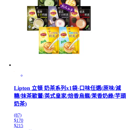
Lipton 立頓 奶茶系列x1袋-口味任選(原味/減
糖/抹茶歐蕾/英式皇家/焙香烏龍/茉香奶綠/芋頭
奶茶)
(87)
$170
$215