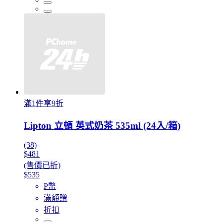
滿1件享9折
Lipton 立頓 英式奶茶 535ml (24入/箱)
(38)
$481
(售價已折)
$535
P幣
滿額贈
折扣