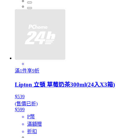
滿1件享9折
Lipton 立頓 草莓奶茶300ml(24入X3箱)
$539
(售價已折)
$599
P幣
滿額贈
折扣