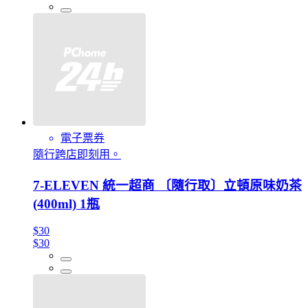
電子票券
隨行跨店即刻用。
7-ELEVEN 統一超商 〔隨行取〕立頓原味奶茶
(400ml) 1瓶
$30
$30