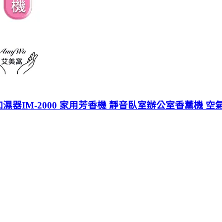
加濕器IM-2000 家用芳香機 靜音臥室辦公室香薰機 