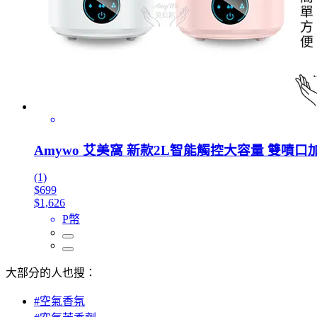
Amywo 艾美窩 新款2L智能觸控大容量 雙噴口
(1)
$699
$1,626
P幣
大部分的人也搜：
#空氣香氛