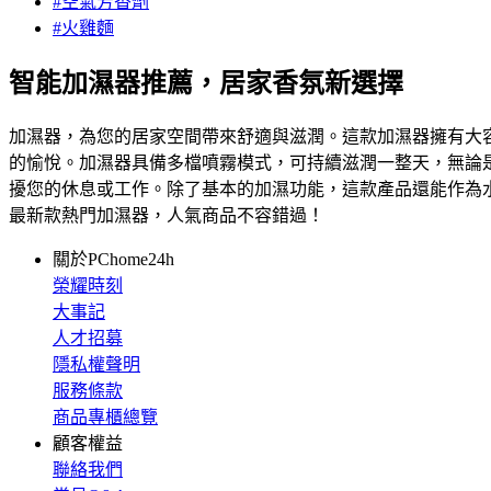
#空氣芳香劑
#火雞麵
智能加濕器推薦，居家香氛新選擇
加濕器，為您的居家空間帶來舒適與滋潤。這款加濕器擁有大
的愉悅。加濕器具備多檔噴霧模式，可持續滋潤一整天，無論是
擾您的休息或工作。除了基本的加濕功能，這款產品還能作為
最新款熱門加濕器，人氣商品不容錯過！
關於PChome24h
榮耀時刻
大事記
人才招募
隱私權聲明
服務條款
商品專櫃總覽
顧客權益
聯絡我們