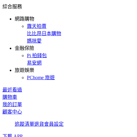
綜合服務
網路購物
露天拍賣
比比昂日本購物
媽咪愛
金融保險
Pi 拍錢包
易安網
旅遊娛樂
PChome 旅遊
最近看過
購物車
我的訂單
顧客中心
追蹤清單
退貨
會員設定
下載 APP