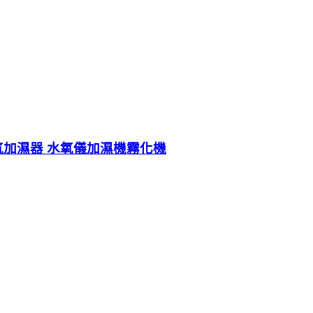
空氣加濕器 水氧儀加濕機霧化機