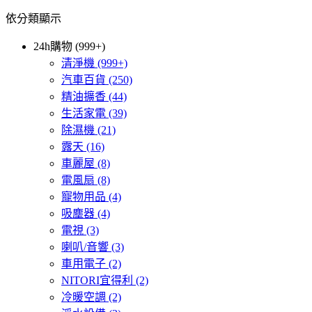
依分類顯示
24h購物 (999+)
清淨機
(999+)
汽車百貨
(250)
精油擴香
(44)
生活家電
(39)
除濕機
(21)
露天
(16)
車麗屋
(8)
電風扇
(8)
寵物用品
(4)
吸塵器
(4)
電視
(3)
喇叭/音響
(3)
車用電子
(2)
NITORI宜得利
(2)
冷暖空調
(2)