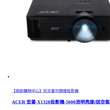
【南紡購物中心】抗光害可開燈投影機
ACER 宏碁 X1328投影機-5000流明亮度(送空