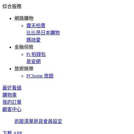
綜合服務
網路購物
露天拍賣
比比昂日本購物
媽咪愛
金融保險
Pi 拍錢包
易安網
旅遊娛樂
PChome 旅遊
最近看過
購物車
我的訂單
顧客中心
追蹤清單
退貨
會員設定
下載 APP