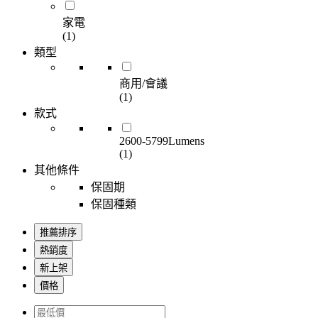
家電
(1)
類型
商用/會議
(1)
款式
2600-5799Lumens
(1)
其他條件
保固期
保固種類
推薦排序
熱銷度
新上架
價格