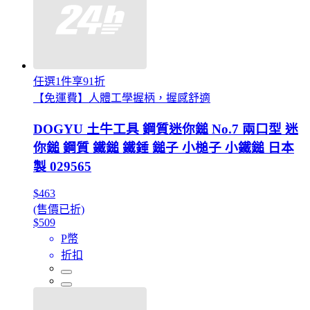
任選1件享91折
【免運費】人體工學握柄，握感舒適
DOGYU 土牛工具 鋼質迷你鎚 No.7 兩口型 迷
你鎚 鋼質 鐵鎚 鐵錘 鎚子 小槌子 小鐵鎚 日本
製 029565
$463
(售價已折)
$509
P幣
折扣