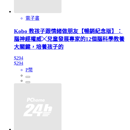
電子書
Kobo 教孩子跟情緒做朋友【暢銷紀念版】：
腦神經權威╳兒童發展專家的12個腦科學教養
大關鍵，培養孩子的
$294
$294
P幣