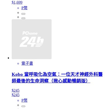
$1,699
P幣
電子書
Kobo 當呼吸化為空氣：一位天才神經外科醫
師最後的生命洞察（揪心感動暢銷版）
$245
$245
P幣