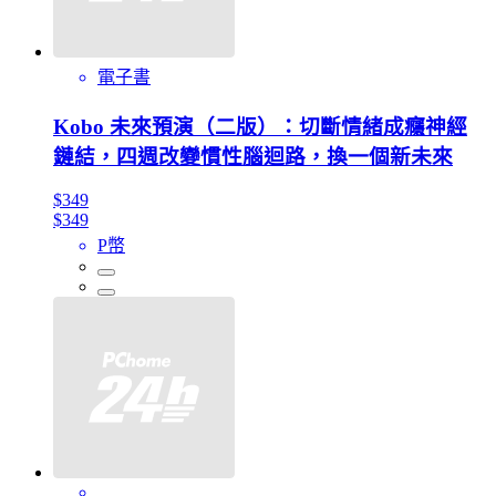
電子書
Kobo 未來預演（二版）：切斷情緒成癮神經
鏈結，四週改變慣性腦迴路，換一個新未來
$349
$349
P幣