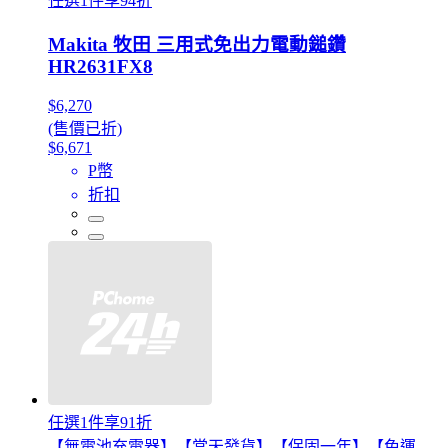
任選1件享94折
Makita 牧田 三用式免出力電動鎚鑽
HR2631FX8
$6,270
(售價已折)
$6,671
P幣
折扣
任選1件享91折
【無電池充電器】【當天發貨】【保固一年】【免運