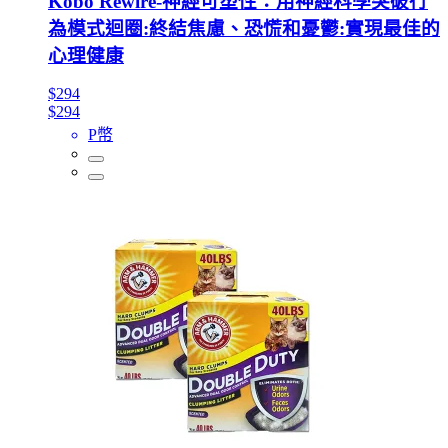
Kobo Rewire-神經可塑性：用神經科學突破行
為模式迴圈:終結焦慮、恐慌和憂鬱:實現最佳的
心理健康
$294
$294
P幣