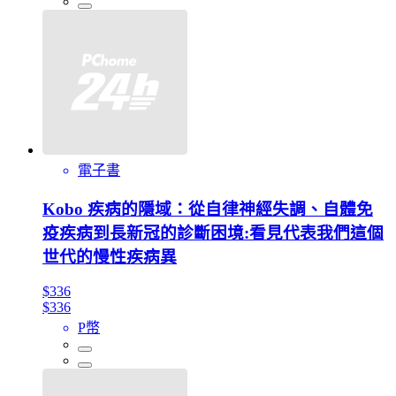
電子書
Kobo 疾病的隱域：從自律神經失調、自體免
疫疾病到長新冠的診斷困境:看見代表我們這個
世代的慢性疾病異
$336
$336
P幣