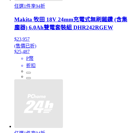
任選1件享94折
Makita 牧田 18V 24mm充電式無刷鎚鑽 (含集
塵器) 6.0Ah雙電套裝組 DHR242RGEW
$23,957
(售價已折)
$25,487
P幣
折扣