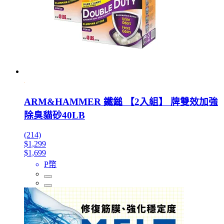
ARM&HAMMER 鐵鎚 【2入組】 牌雙效加強
除臭貓砂40LB
(214)
$1,299
$1,699
P幣