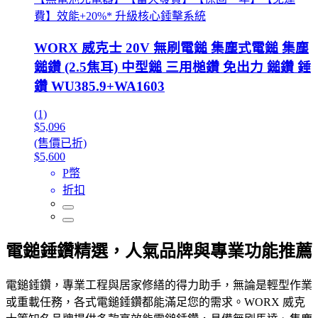
費】效能+20%* 升級核心錘擊系統
WORX 威克士 20V 無刷電鎚 集塵式電鎚 集塵
鎚鑽 (2.5焦耳) 中型鎚 三用槌鑽 免出力 鎚鑽 錘
鑽 WU385.9+WA1603
(1)
$5,096
(售價已折)
$5,600
P幣
折扣
電鎚錘鑽精選，人氣品牌與專業功能推薦
電鎚錘鑽，專業工程與居家修繕的得力助手，無論是輕型作業
或重載任務，各式電鎚錘鑽都能滿足您的需求。WORX 威克