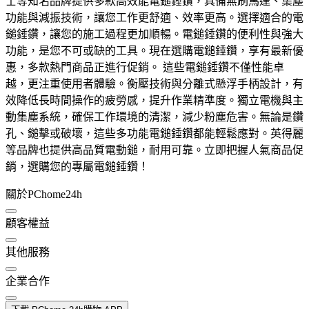
士等知名品牌提供多款高效能電鎚錘鑽，具備無刷馬達、集塵
功能與減振技術，讓您工作更舒適、效率更高。選擇適合的電
鎚錘鑽，讓您的施工過程更加順暢。電鎚錘鑽的便利性與強大
功能，是您不可或缺的工具。現在選購電鎚錘鑽，享有最新優
惠，多款熱門商品正進行促銷。 這些電鎚錘鑽不僅性能卓
越，更注重使用者體驗。衡壓技術與分離式懸浮手柄設計，有
效降低長時間操作的疲勞感，提升作業精準度。獨立電機與主
動集塵系統，確保工作環境的清潔，減少粉塵危害。無論是鑽
孔、鎚擊或破壞，這些多功能電鎚錘鑽都能輕鬆應對。英得麗
等品牌也提供高品質電動鎚，耐用可靠。立即把握人氣商品促
銷，選購您的專屬電鎚錘鑽！
關於PChome24h
顧客權益
其他服務
企業合作