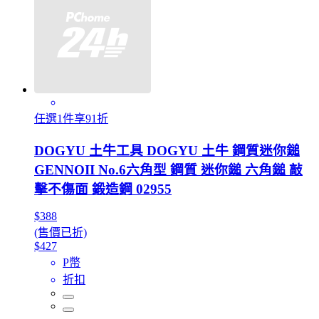
任選1件享91折
DOGYU 土牛工具 DOGYU 土牛 鋼質迷你鎚
GENNOII No.6六角型 鋼質 迷你鎚 六角鎚 敲
擊不傷面 鍛造鋼 02955
$388
(售價已折)
$427
P幣
折扣