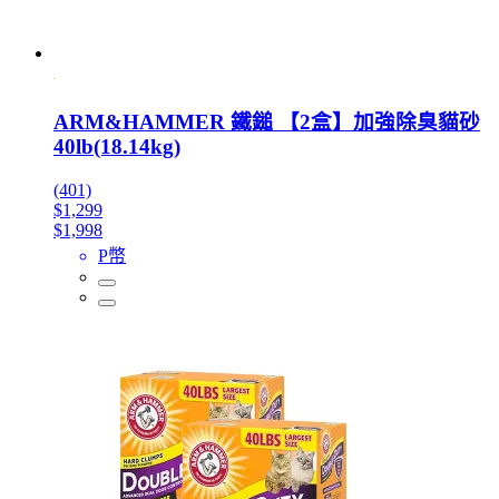
ARM&HAMMER 鐵鎚 【2盒】加強除臭貓砂
40lb(18.14kg)
(401)
$1,299
$1,998
P幣