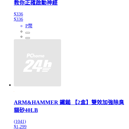
教你正確啟動神經
$336
$336
P幣
ARM&HAMMER 鐵鎚 【2盒】雙效加強除臭
貓砂40LB
(1041)
$1,299