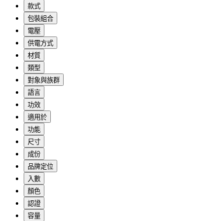
款式
包裝組合
電壓
供電方式
材質
類型
對象與族群
語言
功效
適用於
功能
尺寸
成份
品牌定位
入數
顏色
認證
容量