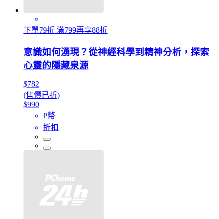
下單79折 滿799再享88折
意識如何湧現？從神經科學到精神分析，探索
心靈的隱藏泉源
$782
(售價已折)
$990
P幣
折扣