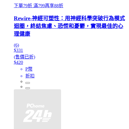
下單79折 滿799再享88折
Rewire-神經可塑性：用神經科學突破行為模式
迴圈，終結焦慮、恐慌和憂鬱，實現最佳的心
理健康
(6)
$331
(售價已折)
$420
P幣
折扣