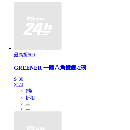
最高折500
GREENER 一體八角鐵鎚-2磅
$430
$473
P幣
折扣