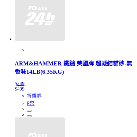
ARM&HAMMER 鐵鎚 美國牌 超凝結貓砂-無
香味14LB(6.35KG)
$249
$499
折價券
P幣