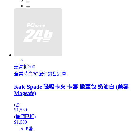
最高折300
全美時尚3C配件銷售冠軍
Kate Spade 磁吸卡夾 卡套 掀蓋包 奶油白 (兼容
Magsafe)
(2)
$1,530
(售價已折)
$1,680
P幣