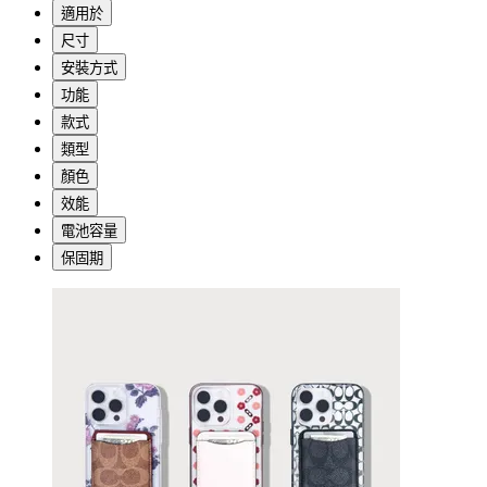
適用於
尺寸
安裝方式
功能
款式
類型
顏色
效能
電池容量
保固期