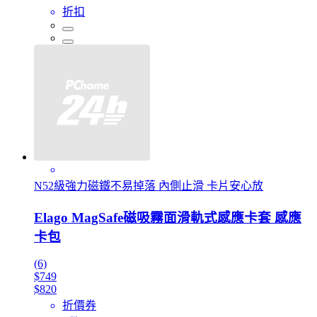
折扣
N52級強力磁鐵不易掉落 內側止滑 卡片安心放
Elago MagSafe磁吸霧面滑軌式感應卡套 感應
卡包
(6)
$749
$820
折價券