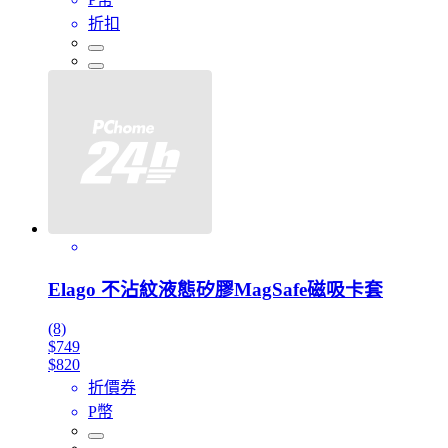
折扣
Elago 不沾紋液態矽膠MagSafe磁吸卡套
(8)
$749
$820
折價券
P幣