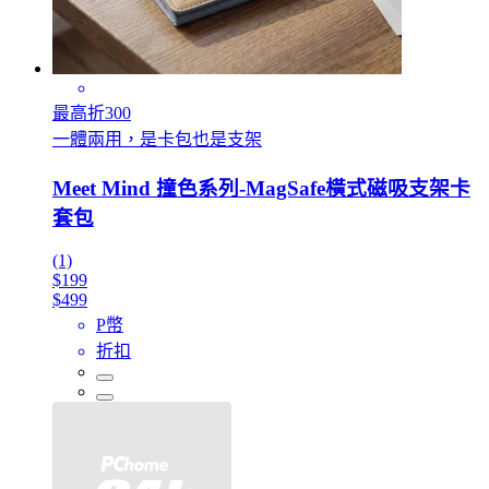
最高折300
一體兩用，是卡包也是支架
Meet Mind 撞色系列-MagSafe橫式磁吸支架卡
套包
(1)
$199
$499
P幣
折扣