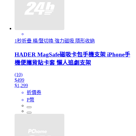
1秒折疊 橫/豎切換 強力磁吸 隱形收納
HADER MagSafe磁吸卡包手機支架 iPhone手
機便攜背貼卡套 懶人追劇支架
(10)
$499
$1,299
折價券
P幣