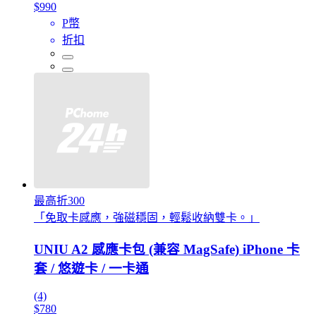
$990
P幣
折扣
最高折300
「免取卡感應，強磁穩固，輕鬆收納雙卡。」
UNIU A2 感應卡包 (兼容 MagSafe) iPhone 卡
套 / 悠遊卡 / 一卡通
(4)
$780