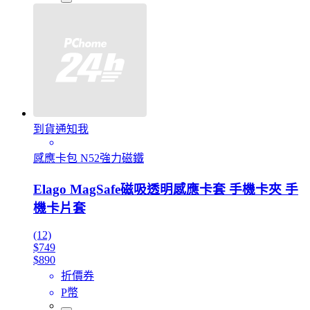
到貨通知我
感應卡包 N52強力磁鐵
Elago MagSafe磁吸透明感應卡套 手機卡夾 手
機卡片套
(12)
$749
$890
折價券
P幣