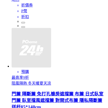
折價券
P幣
折扣
預購
最高享9折
阻風隔熱 冬天暖夏天凉
門簾 隔斷簾 免打孔櫥房遮擋簾 布簾 日式臥室
門簾 臥室擋風遮擋簾 對開式布簾 隱私隔斷簾
送杆85*140cm