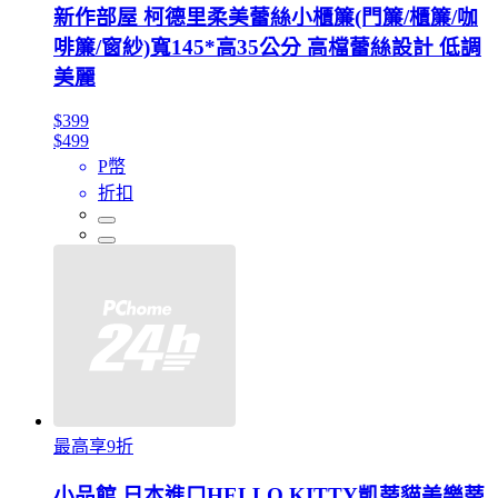
新作部屋 柯德里柔美蕾絲小櫃簾(門簾/櫃簾/咖
啡簾/窗紗)寬145*高35公分 高檔蕾絲設計 低調
美麗
$399
$499
P幣
折扣
最高享9折
小品館 日本進口HELLO KITTY凱蒂貓美樂蒂