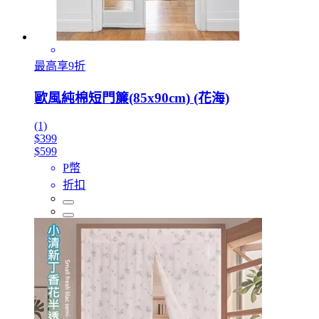
最高享9折
歐風純棉短門簾(85x90cm) (花海)
(1)
$399
$599
P幣
折扣