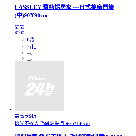
LASSLEY 蕾絲妮居家 ~~日式棉麻門簾
(中)90X90cm
$350
$500
P幣
折扣
最高享9折
透光不透人 毛絨波點門簾85*140cm