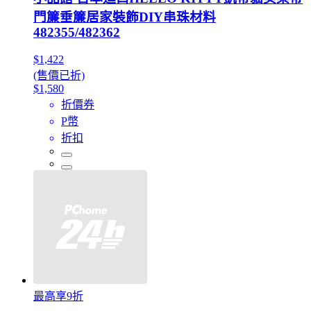
門簾垂簾居家裝飾DIY串珠材料
482355/482362
$1,422
(售價已折)
$1,580
折價券
P幣
折扣
最高享9折