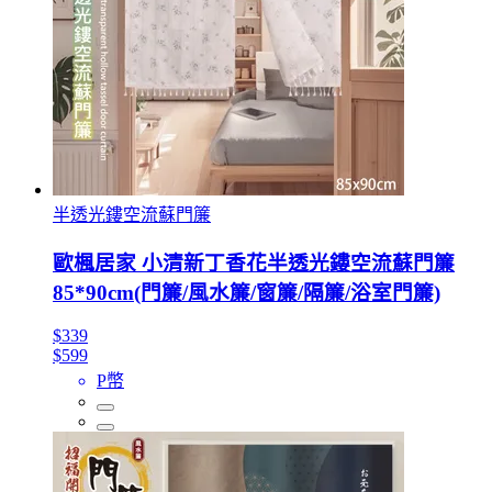
半透光鏤空流蘇門簾
歐楓居家 小清新丁香花半透光鏤空流蘇門簾
85*90cm(門簾/風水簾/窗簾/隔簾/浴室門簾)
$339
$599
P幣