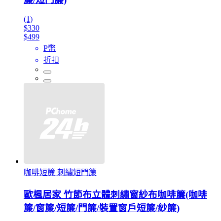
(1)
$330
$499
P幣
折扣
咖啡短簾 刺繡短門簾
歐楓居家 竹節布立體刺繡窗紗布咖啡簾(咖啡
簾/窗簾/短簾/門簾/裝置窗戶短簾/紗簾)