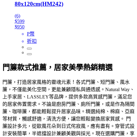
80x120cm(HM242)
(6)
$599
$950
P幣
折扣
門簾款式推薦，居家美學熱銷精選
門簾，打造居家風格的靈魂元素！各式門簾、短門簾、風水
簾，不僅能美化空間，更能兼顧隱私與通透感。Natural Way、
上手家居、LASSLEY等品牌，提供多款高質感門簾，滿足您
的居家佈置需求。不論是廚房門簾、廁所門簾，或是作為隔間
簾、咖啡簾，都能輕鬆提升居家品味。精選純棉、棉麻、亞麻
等材質，觸感舒適，清洗方便，讓您輕鬆變換居家質感。 門
簾設計多元，從歐風花朵到日式侘寂風，應有盡有。穿管式設
計安裝簡單，半遮擋設計兼顧美觀與採光。現在選購門簾，享