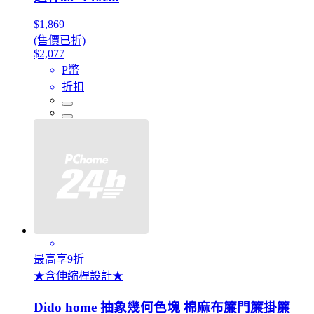
$1,869
(售價已折)
$2,077
P幣
折扣
最高享9折
★含伸縮桿設計★
Dido home 抽象幾何色塊 棉麻布簾門簾掛簾