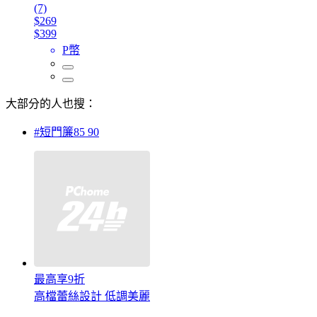
(7)
$269
$399
P幣
大部分的人也搜：
#短門簾85 90
最高享9折
高檔蕾絲設計 低調美麗