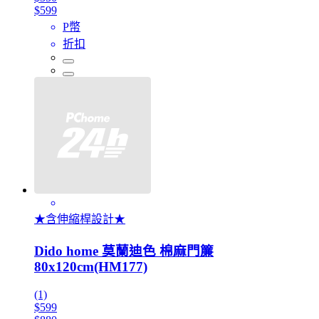
$599
P幣
折扣
★含伸縮桿設計★
Dido home 莫蘭迪色 棉麻門簾
80x120cm(HM177)
(1)
$599