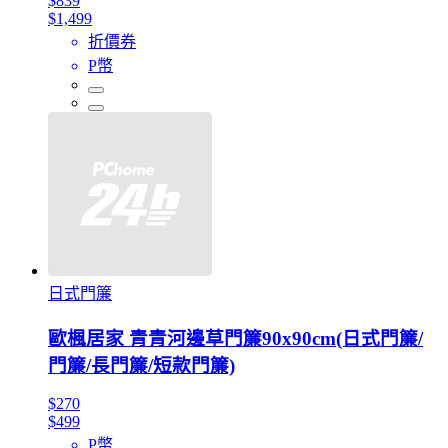
$839
$1,499
折價券
P幣
日式門簾
歐楓居家 青青河邊草門簾90x90cm(日式門簾/
門簾/長門簾/短款門簾)
$270
$499
P幣