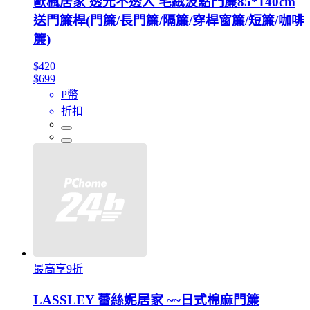
歐楓居家 透光不透人 毛絨波點門簾85*140cm
送門簾桿(門簾/長門簾/隔簾/穿桿窗簾/短簾/咖啡
簾)
$420
$699
P幣
折扣
最高享9折
LASSLEY 蕾絲妮居家 ~~日式棉麻門簾