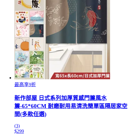
最高享9折
新作部屋 日式系列加厚質感門簾風水
簾-65*60CM 耐磨耐用易清洗簡單區隔居家空
間(多款任選)
(3)
$299