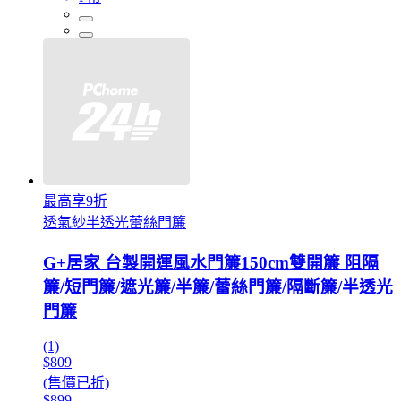
最高享9折
透氣紗半透光蕾絲門簾
G+居家 台製開運風水門簾150cm雙開簾 阻隔
簾/短門簾/遮光簾/半簾/蕾絲門簾/隔斷簾/半透光
門簾
(1)
$809
(售價已折)
$899