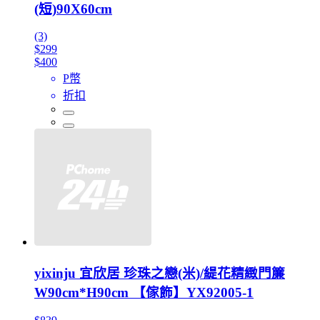
(短)90X60cm
(3)
$299
$400
P幣
折扣
yixinju 宜欣居 珍珠之戀(米)/緹花精緻門簾
W90cm*H90cm 【傢飾】YX92005-1