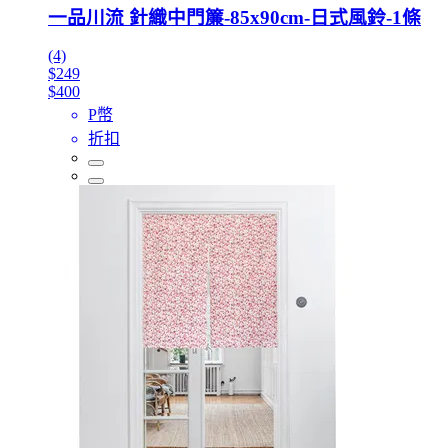
一品川流 針織中門簾-85x90cm-日式風鈴-1條
(4)
$249
$400
P幣
折扣