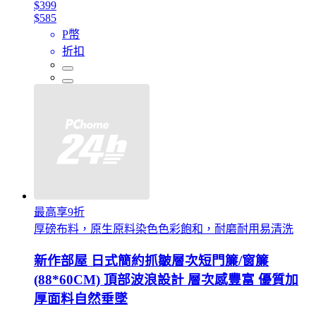
$399
$585
P幣
折扣
最高享9折
厚磅布料，原生原料染色色彩飽和，耐磨耐用易清洗
新作部屋 日式簡約抓皺層次短門簾/窗簾
(88*60CM) 頂部波浪設計 層次感豐富 優質加
厚面料自然垂墜