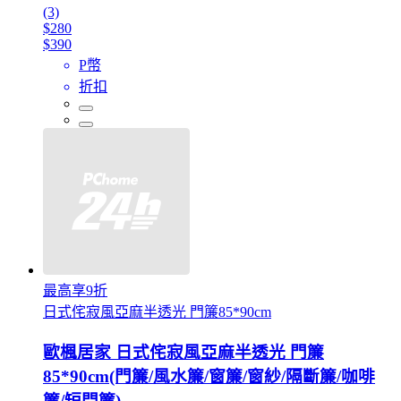
(3)
$280
$390
P幣
折扣
最高享9折
日式侘寂風亞麻半透光 門簾85*90cm
歐楓居家 日式侘寂風亞麻半透光 門簾
85*90cm(門簾/風水簾/窗簾/窗紗/隔斷簾/咖啡
簾/短門簾)