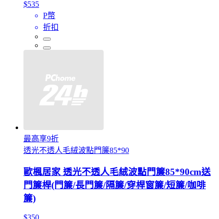
$535
P幣
折扣
最高享9折
透光不透人毛絨波點門簾85*90
歐楓居家 透光不透人毛絨波點門簾85*90cm送
門簾桿(門簾/長門簾/隔簾/穿桿窗簾/短簾/咖啡
簾)
$350