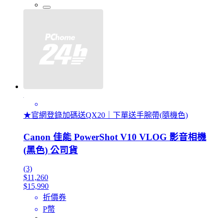
★官網登錄加碼送QX20｜下單送手腕帶(隨機色)
Canon 佳能 PowerShot V10 VLOG 影音相機
(黑色) 公司貨
(3)
$11,260
$15,990
折價券
P幣