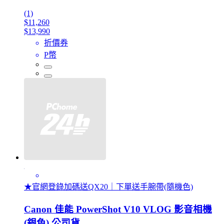
(1)
$11,260
$13,990
折價券
P幣
★官網登錄加碼送QX20｜下單送手腕帶(隨機色)
Canon 佳能 PowerShot V10 VLOG 影音相機
(銀色) 公司貨