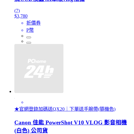
(7)
$3,780
折價券
P幣
★官網登錄加碼送QX20｜下單送手腕帶(隨機色)
Canon 佳能 PowerShot V10 VLOG 影音相機
(白色) 公司貨