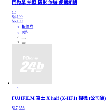
門微單 拍照 攝影 旅遊 便攜相機
(1)
$4,199
$6,199
折價券
P幣
FUJIFILM 富士 X half (X-HF1) 相機 (公司貨)
$17,856