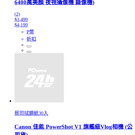
6400萬美顏 夜視攝像機 錄像機)
(2)
$3,499
$4,199
P幣
折扣
蔡司拭鏡紙30入
Canon 佳能 PowerShot V1 旗艦級Vlog相機 (公
司貨)