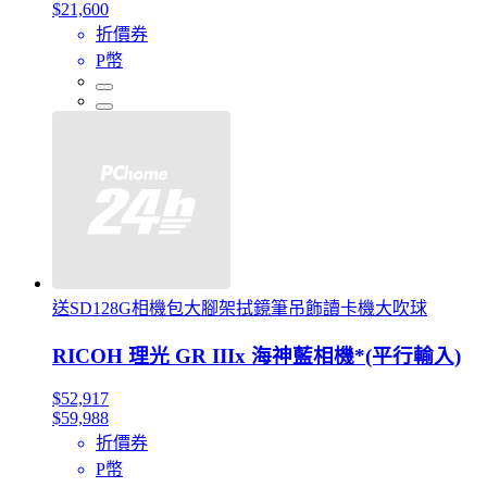
$21,600
折價券
P幣
送SD128G相機包大腳架拭鏡筆吊飾讀卡機大吹球
RICOH 理光 GR IIIx 海神藍相機*(平行輸入)
$52,917
$59,988
折價券
P幣