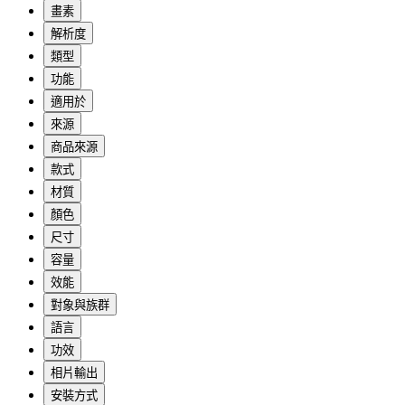
畫素
解析度
類型
功能
適用於
來源
商品來源
款式
材質
顏色
尺寸
容量
效能
對象與族群
語言
功效
相片輸出
安裝方式