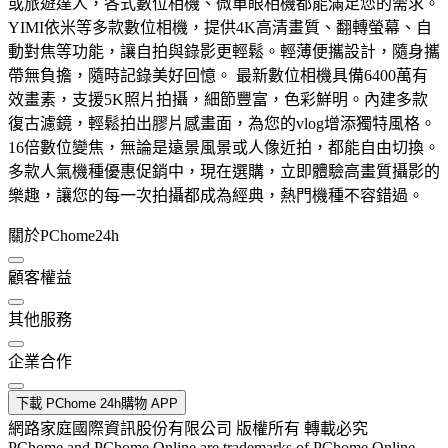
或旅遊達人，各式數位相機、微單眼相機都能滿足您的需求。
YIMI依米等多款數位相機，提供4K高清畫質、翻轉螢幕、自
動對焦等功能，讓自拍與錄影更輕鬆。輕薄便攜設計，隨身攜
帶無負擔，隨時記錄美好回憶。 最新數位相機具備6400萬有
效畫素，支援5K照片拍攝，細節豐富，色彩鮮明。內建多款
復古濾鏡，輕鬆拍出膠片感畫面，為您的vlog增添獨特風格。
16倍數位變焦，無論是遠景風景或人像近拍，都能自由切換。
多款人氣機種優惠促銷中，現在選購，立即體驗高畫質攝影的
樂趣，讓您的每一次拍攝都成為經典，熱門機種不容錯過。
關於PChome24h
顧客權益
其他服務
企業合作
下載 PChome 24h購物 APP
網路家庭國際資訊股份有限公司 版權所有 轉載必究
PChome and PChome Online are trademarks of PChome Online