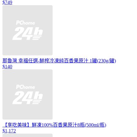
$749
那魯灣 幸福任選-鮮榨冷凍純百香果原汁 1罐(230g/罐)
$140
【享吃美味】鮮凍100%百香果原汁8瓶(500ml/瓶)
$1,172