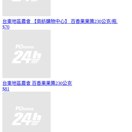
台東地區農會 【南紡購物中心】 百香果果醬230公克/瓶
$70
台東地區農會 百香果果醬230公克
$81