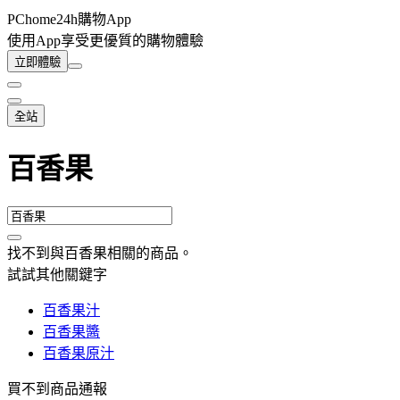
PChome24h購物App
使用App享受更優質的購物體驗
立即體驗
全站
百香果
找不到與
百香果
相關的商品
。
試試其他關鍵字
百香果汁
百香果醬
百香果原汁
買不到商品通報