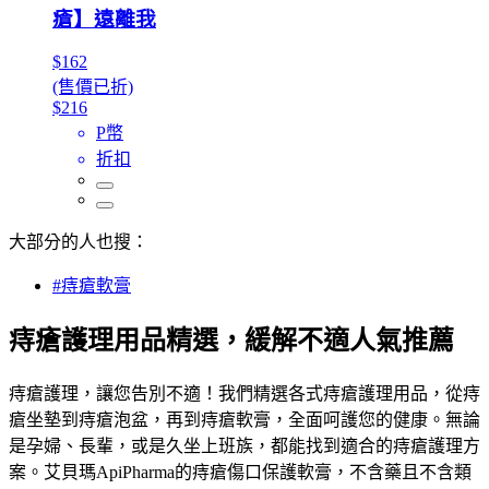
瘡】遠離我
$162
(售價已折)
$216
P幣
折扣
大部分的人也搜：
#痔瘡軟膏
痔瘡護理用品精選，緩解不適人氣推薦
痔瘡護理，讓您告別不適！我們精選各式痔瘡護理用品，從痔
瘡坐墊到痔瘡泡盆，再到痔瘡軟膏，全面呵護您的健康。無論
是孕婦、長輩，或是久坐上班族，都能找到適合的痔瘡護理方
案。艾貝瑪ApiPharma的痔瘡傷口保護軟膏，不含藥且不含類