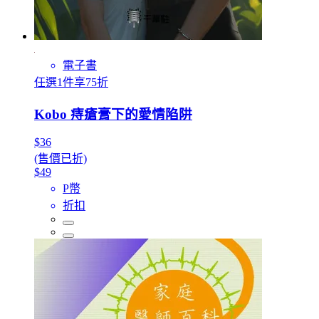
電子書
任選1件享75折
Kobo 痔瘡膏下的愛情陷阱
$36
(售價已折)
$49
P幣
折扣