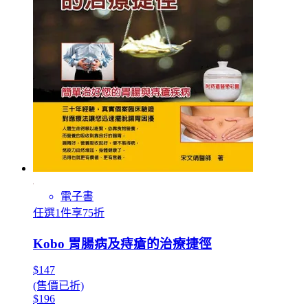
電子書
任選1件享75折
Kobo 胃腸病及痔瘡的治療捷徑
$147
(售價已折)
$196