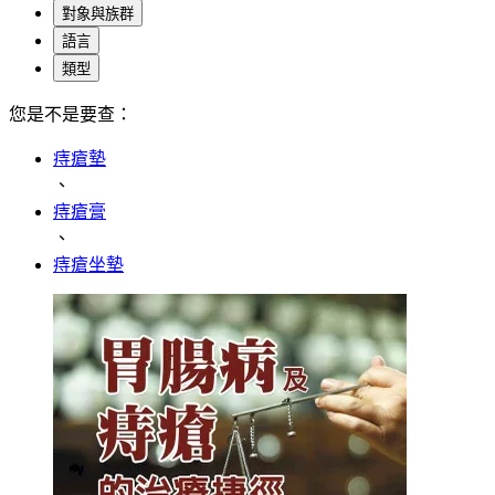
對象與族群
語言
類型
您是不是要查：
痔瘡墊
、
痔瘡膏
、
痔瘡坐墊