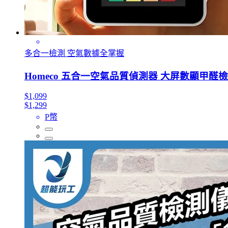
多合一檢測 空氣數據全掌握
Homeco 五合一空氣品質偵測器 大屏數顯甲醛
$1,099
$1,299
P幣