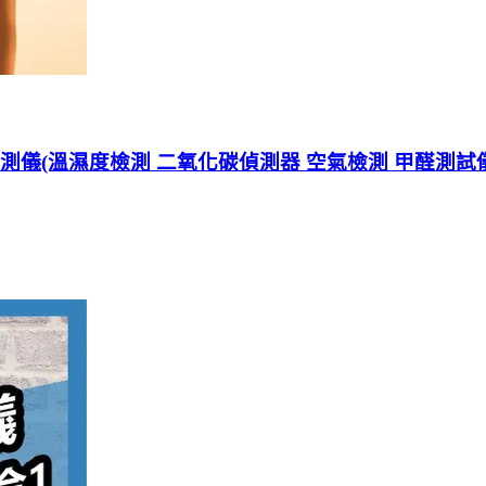
檢測儀(溫濕度檢測 二氧化碳偵測器 空氣檢測 甲醛測試儀