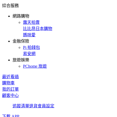
綜合服務
網路購物
露天拍賣
比比昂日本購物
媽咪愛
金融保險
Pi 拍錢包
易安網
旅遊娛樂
PChome 旅遊
最近看過
購物車
我的訂單
顧客中心
追蹤清單
退貨
會員設定
下載 APP