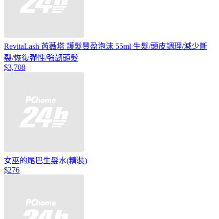
RevitaLash 芮薇塔 護髮豐盈泡沫 55ml 生髮/頭皮調理/減少斷
裂/恢復彈性/強韌頭髮
$3,708
女巫的尾巴生髮水(精裝)
$276