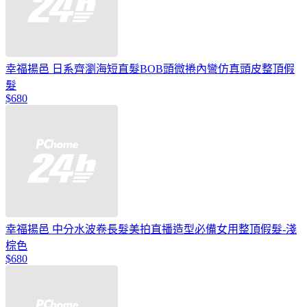
幸福揚邑 日系齊瀏海短直髮BOB頭微捲內彎仿真頭皮整頂假
髮
$680
幸福揚邑 中分水波卷長髮美拍直播造型必備女用整頂假髮-淺
棕色
$680