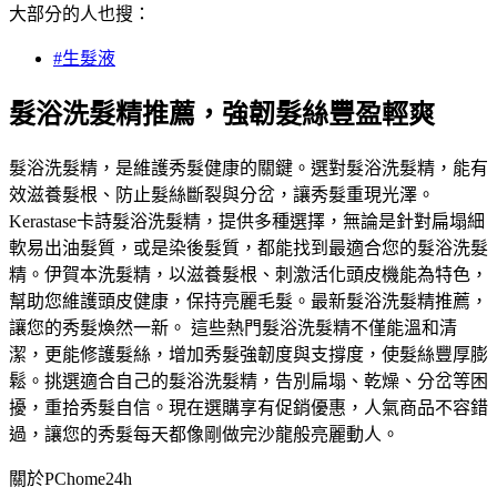
大部分的人也搜：
#生髮液
髮浴洗髮精推薦，強韌髮絲豐盈輕爽
髮浴洗髮精，是維護秀髮健康的關鍵。選對髮浴洗髮精，能有
效滋養髮根、防止髮絲斷裂與分岔，讓秀髮重現光澤。
Kerastase卡詩髮浴洗髮精，提供多種選擇，無論是針對扁塌細
軟易出油髮質，或是染後髮質，都能找到最適合您的髮浴洗髮
精。伊賀本洗髮精，以滋養髮根、刺激活化頭皮機能為特色，
幫助您維護頭皮健康，保持亮麗毛髮。最新髮浴洗髮精推薦，
讓您的秀髮煥然一新。 這些熱門髮浴洗髮精不僅能溫和清
潔，更能修護髮絲，增加秀髮強韌度與支撐度，使髮絲豐厚膨
鬆。挑選適合自己的髮浴洗髮精，告別扁塌、乾燥、分岔等困
擾，重拾秀髮自信。現在選購享有促銷優惠，人氣商品不容錯
過，讓您的秀髮每天都像剛做完沙龍般亮麗動人。
關於PChome24h