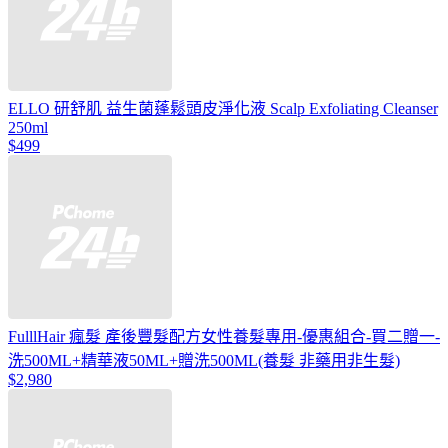
ELLO 研舒肌 益生菌蓬鬆頭皮淨化液 Scalp Exfoliating Cleanser
250ml
$499
FulllHair 瘋髮 產後豐髮配方女性養髮專用-優惠組合-買二贈一-
洗500ML+精華液50ML+贈洗500ML(養髮 非藥用非生髮)
$2,980