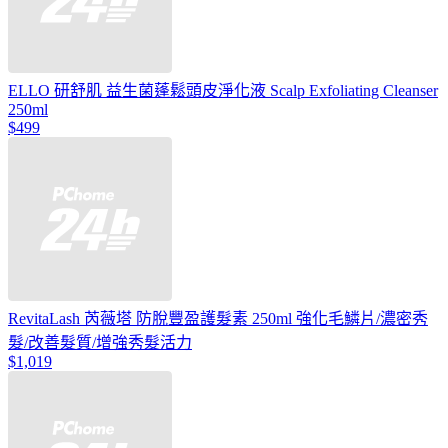
ELLO 研舒肌 益生菌蓬鬆頭皮淨化液 Scalp Exfoliating Cleanser
250ml
$499
RevitaLash 芮薇塔 防脫豐盈護髮素 250ml 強化毛鱗片/濃密秀
髮/改善髮質/增強秀髮活力
$1,019