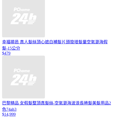
幸福揚邑 真人髮絲頂心遮白補髮片頭旋增髮量空氣瀏海假
髮-15公分
$479
巴黎精品 女假髮整頂真髮絲-空氣瀏海波浪長捲髮美髮用品2
色74ah3
$14,999