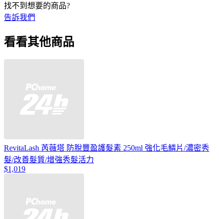
找不到想要的商品?
告訴我們
看看其他商品
RevitaLash 芮薇塔 防脫豐盈護髮素 250ml 強化毛鱗片/濃密秀
髮/改善髮質/增強秀髮活力
$1,019