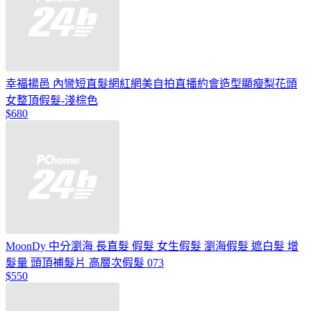
幸福揚邑 內彎短直髮網紅網美自拍直播約會造型顯瘦梨花頭
女整頂假髮-淺棕色
$680
MoonDy 中分瀏海 長直髮 假髮 女生假髮 瀏海假髮 遮白髮 增
髮量 頭頂補髮片 高層次假髮 073
$550