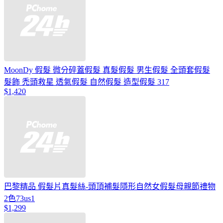
MoonDy 假髮 微分碎蓋假髮 真髮假髮 男生假髮 全頭套假髮
髮飾 禿頭救星 透氣假髮 自然假髮 造型假髮 317
$1,420
巴黎精品 假髮片真髮絲-頭頂補髮隱形自然女假髮母親節禮物
2色73us1
$1,299