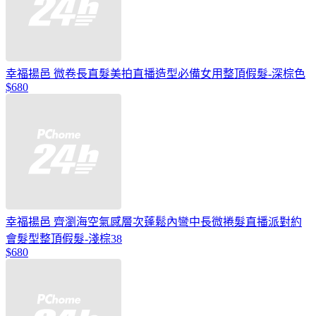
幸福揚邑 微卷長直髮美拍直播造型必備女用整頂假髮-深棕色
$680
幸福揚邑 齊瀏海空氣感層次蓬鬆內彎中長微捲髮直播派對約
會髮型整頂假髮-淺棕38
$680