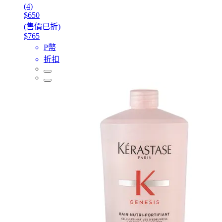
(4)
$650
(售價已折)
$765
P幣
折扣