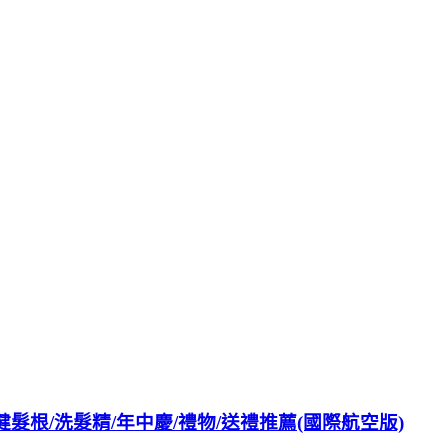
 ★強健髮根/洗髮精/年中慶/禮物/送禮推薦(國際航空版)