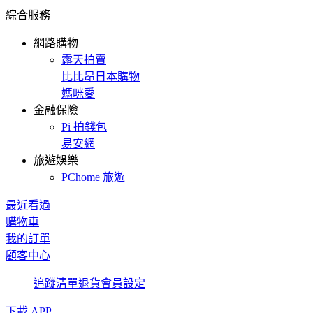
綜合服務
網路購物
露天拍賣
比比昂日本購物
媽咪愛
金融保險
Pi 拍錢包
易安網
旅遊娛樂
PChome 旅遊
最近看過
購物車
我的訂單
顧客中心
追蹤清單
退貨
會員設定
下載 APP