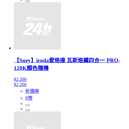
【Suey】iroda愛烙達 瓦斯烙鐵四合一 PRO-
120K顏色隨機
$2,200
$2,200
折價券
P幣