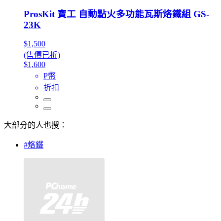
ProsKit 寶工 自動點火多功能瓦斯烙鐵組 GS-
23K
$1,500
(售價已折)
$1,600
P幣
折扣
大部分的人也搜：
#烙鐵