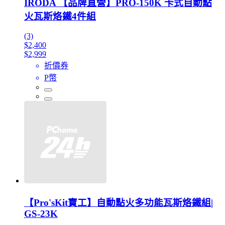
IRODA 【品牌直營】PRO-150K 卡式自動點
火瓦斯烙鐵4件組
(3)
$2,400
$2,999
折價券
P幣
【Pro'sKit寶工】自動點火多功能瓦斯烙鐵組|
GS-23K