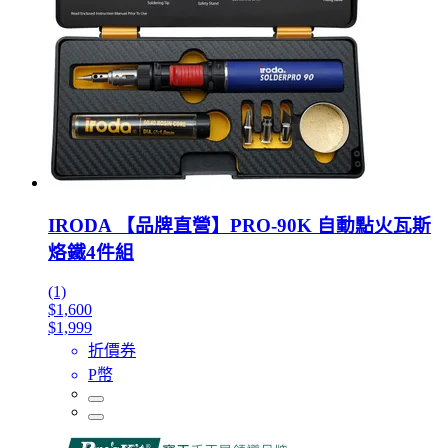
IRODA 【品牌直營】PRO-90K 自動點火瓦斯
烙鐵4件組
(1)
$1,600
$1,999
折價券
P幣