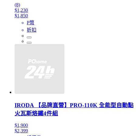
(8)
$1,230
$1,850
P幣
折扣
IRODA 【品牌直營】PRO-110K 全能型自動點
火瓦斯烙鐵4件組
$1,900
$2,399