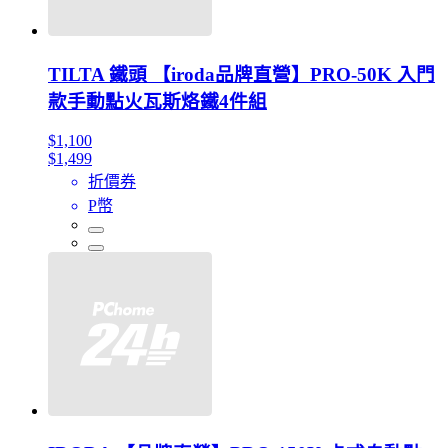
TILTA 鐵頭 【iroda品牌直營】PRO-50K 入門
款手動點火瓦斯烙鐵4件組
$1,100
$1,499
折價券
P幣