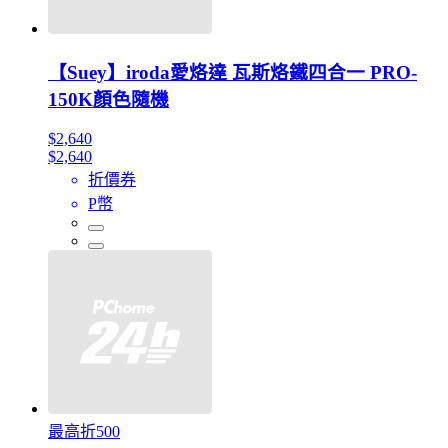
【Suey】iroda愛烙達 瓦斯烙鐵四合一 PRO-
150K顏色隨機
$2,640
$2,640
折價券
P幣
最高折500