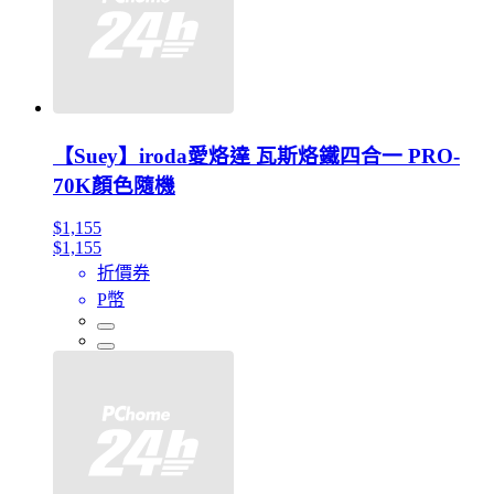
【Suey】iroda愛烙達 瓦斯烙鐵四合一 PRO-
70K顏色隨機
$1,155
$1,155
折價券
P幣