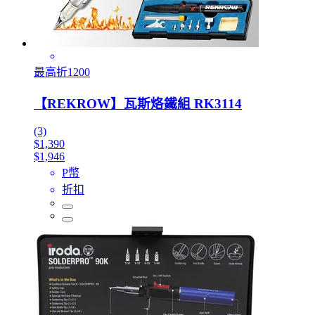
最高折1200
【REKROW】瓦斯烙鐵組 RK3114
(3)
$1,390
$1,946
P幣
折扣