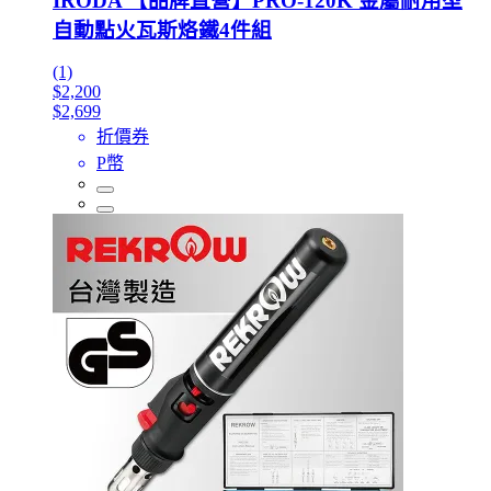
IRODA 【品牌直營】PRO-120K 金屬耐用型
自動點火瓦斯烙鐵4件組
(1)
$2,200
$2,699
折價券
P幣