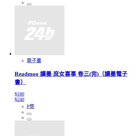
電子書
Readmoo 讀墨 庶女喜事 卷三(完)（讀墨電子
書）
$180
$240
P幣