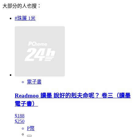
大部分的人也搜：
#珠簾 1米
電子書
Readmoo 讀墨 說好的剋夫命呢？ 卷三（讀墨
電子書）
$188
$250
P幣