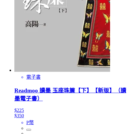
電子書
Readmoo 讀墨 玉座珠簾【下】【新版】（讀
墨電子書）
$225
$350
P幣