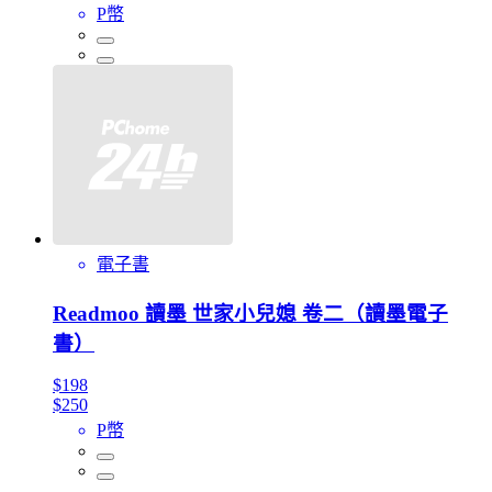
P幣
電子書
Readmoo 讀墨 世家小兒媳 卷二（讀墨電子
書）
$198
$250
P幣