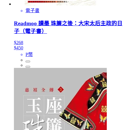
電子書
Readmoo 讀墨 珠簾之後：大宋太后主政的日
子（電子書）
$268
$450
P幣