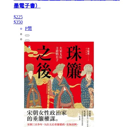
墨電子書）
$225
$350
P幣