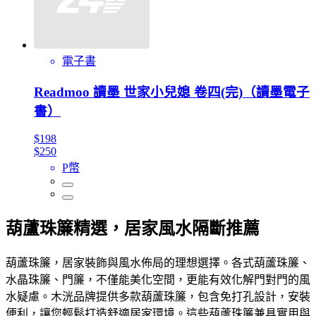
電子書
Readmoo 讀墨 世家小兒媳 卷四(完)（讀墨電子
書）
$198
$250
P幣
葫蘆珠簾精選，居家風水隔斷推薦
葫蘆珠簾，居家裝飾與風水佈局的理想選擇。各式葫蘆珠簾、
水晶珠簾、門簾，不僅能美化空間，更能有效化解門對門的風
水疑慮。木洸品牌提供多款葫蘆珠簾，包含免打孔設計，安裝
便利，讓您輕鬆打造舒適居家環境。這些葫蘆珠簾兼具實用與