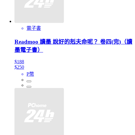
電子書
Readmoo 讀墨 說好的剋夫命呢？ 卷四(完)（讀
墨電子書）
$188
$250
P幣