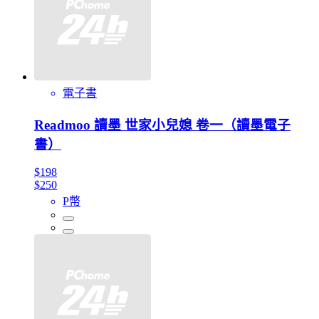
電子書
Readmoo 讀墨 世家小兒媳 卷一（讀墨電子
書）
$198
$250
P幣