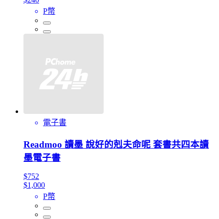
P幣
電子書
Readmoo 讀墨 說好的剋夫命呢 套書共四本讀
墨電子書
$752
$1,000
P幣