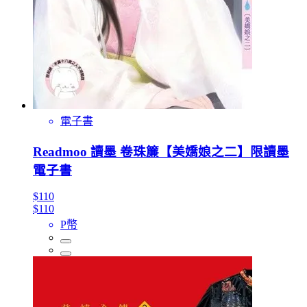
電子書
Readmoo 讀墨 卷珠簾【美嬌娘之二】限讀墨
電子書
$110
$110
P幣