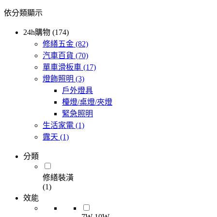
依分類顯示
24h購物 (174)
修繕五金
(82)
汽車百貨
(70)
單車滑板車
(17)
燈飾照明
(3)
戶外燈具
檯燈/桌燈/夾燈
緊急照明
生活家電
(1)
露天
(1)
分類
修繕裝潢
(1)
效能
7W-10W