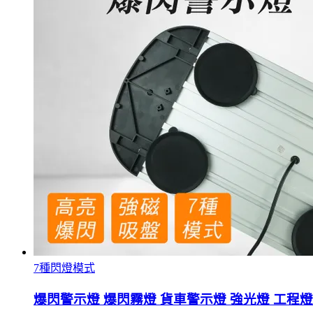
7種閃燈模式
爆閃警示燈 爆閃霧燈 貨車警示燈 強光燈 工程燈 工