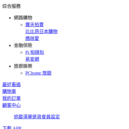
綜合服務
網路購物
露天拍賣
比比昂日本購物
媽咪愛
金融保險
Pi 拍錢包
易安網
旅遊娛樂
PChome 旅遊
最近看過
購物車
我的訂單
顧客中心
追蹤清單
退貨
會員設定
下載 APP