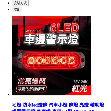
安裝方式
功能
地燈 防水led燈條 汽車小燈 條燈 亮燈 輔助燈