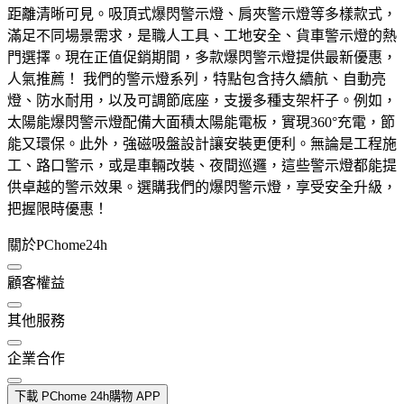
距離清晰可見。吸頂式爆閃警示燈、肩夾警示燈等多樣款式，
滿足不同場景需求，是職人工具、工地安全、貨車警示燈的熱
門選擇。現在正值促銷期間，多款爆閃警示燈提供最新優惠，
人氣推薦！ 我們的警示燈系列，特點包含持久續航、自動亮
燈、防水耐用，以及可調節底座，支援多種支架杆子。例如，
太陽能爆閃警示燈配備大面積太陽能電板，實現360°充電，節
能又環保。此外，強磁吸盤設計讓安裝更便利。無論是工程施
工、路口警示，或是車輛改裝、夜間巡邏，這些警示燈都能提
供卓越的警示效果。選購我們的爆閃警示燈，享受安全升級，
把握限時優惠！
關於PChome24h
顧客權益
其他服務
企業合作
下載 PChome 24h購物 APP