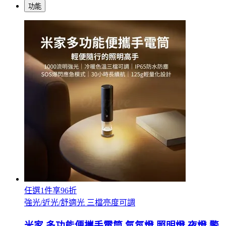
功能
任選1件享96折
強光/近光/舒適光 三檔亮度可調
米家 多功能便攜手電筒 氣氛燈 照明燈 夜燈 警