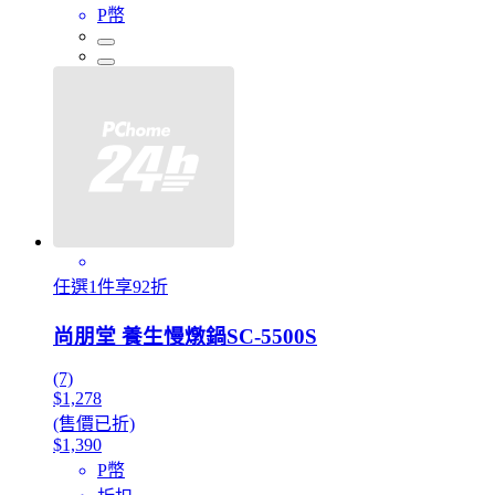
P幣
任選1件享92折
尚朋堂 養生慢燉鍋SC-5500S
(7)
$1,278
(售價已折)
$1,390
P幣