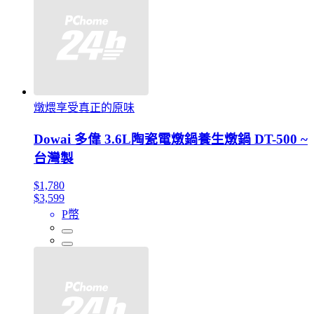
燉煨享受真正的原味
Dowai 多偉 3.6L陶瓷電燉鍋養生燉鍋 DT-500 ~
台灣製
$1,780
$3,599
P幣