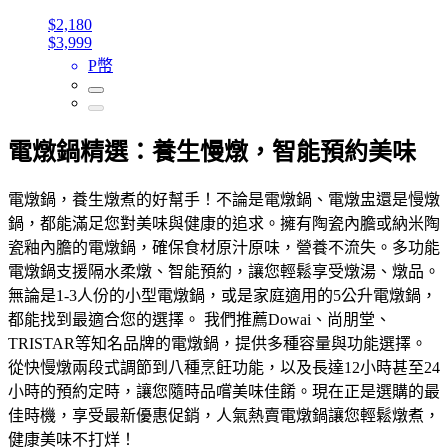
$2,180
$3,999
P幣
電燉鍋精選：養生慢燉，智能預約美味
電燉鍋，養生燉煮的好幫手！不論是電燉鍋、電燉盅還是慢燉
鍋，都能滿足您對美味與健康的追求。擁有陶瓷內膽或納米陶
瓷釉內膽的電燉鍋，確保食材原汁原味，營養不流失。多功能
電燉鍋支援隔水柔燉、智能預約，讓您輕鬆享受燉湯、燉品。
無論是1-3人份的小型電燉鍋，或是家庭適用的5公升電燉鍋，
都能找到最適合您的選擇。 我們推薦Dowai、尚朋堂、
TRISTAR等知名品牌的電燉鍋，提供多種容量與功能選擇。
從快慢燉兩段式調節到八種烹飪功能，以及長達12小時甚至24
小時的預約定時，讓您隨時品嚐美味佳餚。現在正是選購的最
佳時機，享受最新優惠促銷，人氣熱賣電燉鍋讓您輕鬆燉煮，
健康美味不打烊！