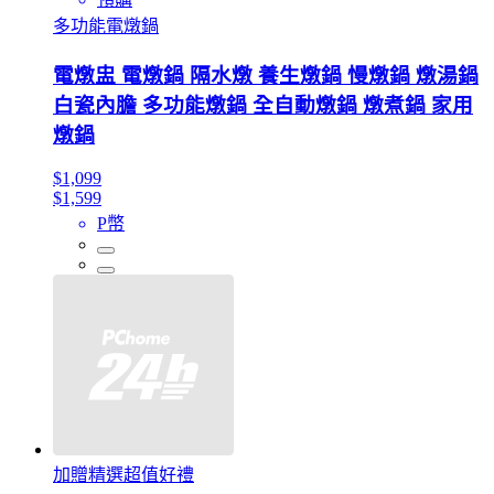
多功能電燉鍋
電燉盅 電燉鍋 隔水燉 養生燉鍋 慢燉鍋 燉湯鍋
白瓷內膽 多功能燉鍋 全自動燉鍋 燉煮鍋 家用
燉鍋
$1,099
$1,599
P幣
加贈精選超值好禮