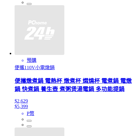
預購
便攜110V小電燉鍋
便攜燉煮鍋 電熱杯 燉煮杯 燜燒杯 電煮鍋 電燉
鍋 快煮鍋 養生壺 煮粥煲湯電鍋 多功能提鍋
$2,629
$5,399
P幣