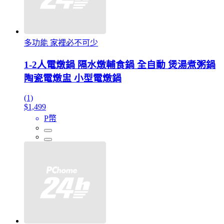
多功能 家裡必不可少
1-2人電燉鍋 隔水燉輔食鍋 全自動 煲湯煮粥鍋
陶瓷電燉盅 小型電燉鍋
(1)
$1,499
P幣