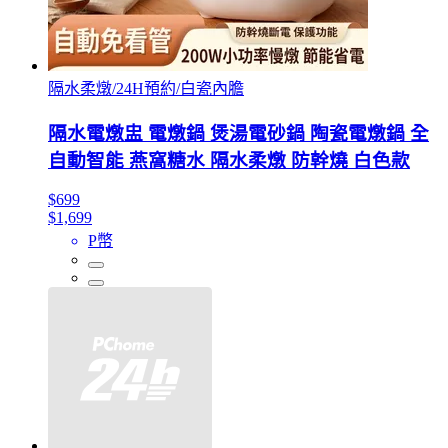
隔水柔燉/24H預約/白瓷內膽
隔水電燉盅 電燉鍋 煲湯電砂鍋 陶瓷電燉鍋 全
自動智能 燕窩糖水 隔水柔燉 防幹燒 白色款
$699
$1,699
P幣