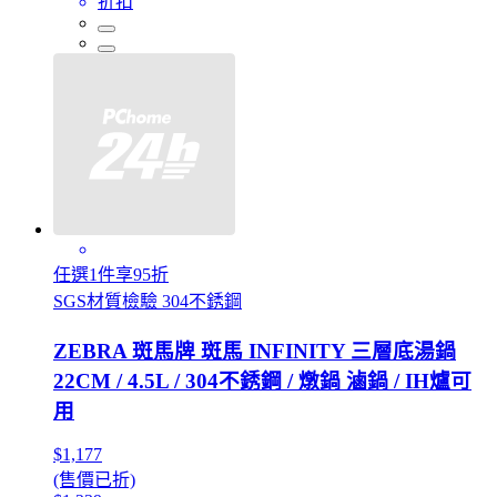
折扣
任選1件享95折
SGS材質檢驗 304不銹鋼
ZEBRA 斑馬牌 斑馬 INFINITY 三層底湯鍋
22CM / 4.5L / 304不銹鋼 / 燉鍋 滷鍋 / IH爐可
用
$1,177
(售價已折)