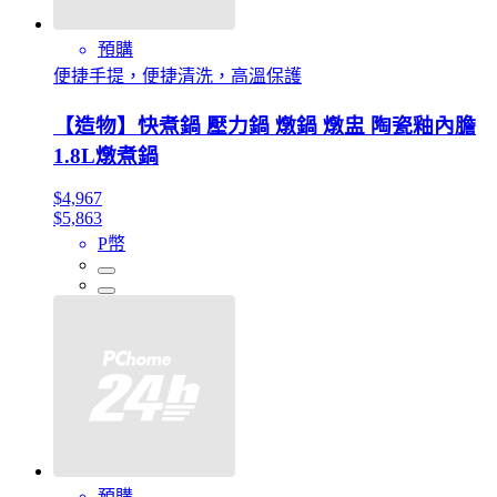
預購
便捷手提，便捷清洗，高溫保護
【造物】快煮鍋 壓力鍋 燉鍋 燉盅 陶瓷釉內膽
1.8L燉煮鍋
$4,967
$5,863
P幣
預購