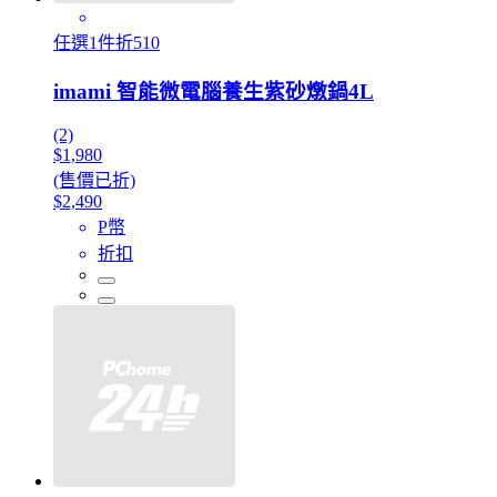
任選1件折510
imami 智能微電腦養生紫砂燉鍋4L
(2)
$1,980
(售價已折)
$2,490
P幣
折扣