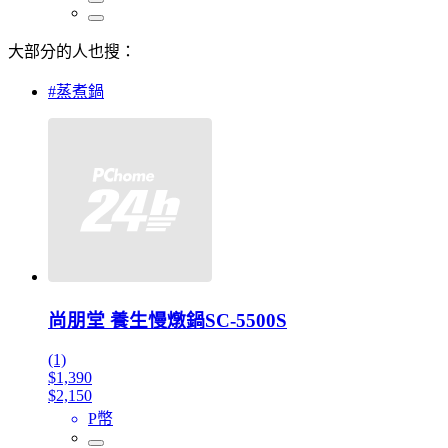
大部分的人也搜：
#蒸煮鍋
尚朋堂 養生慢燉鍋SC-5500S
(1)
$1,390
$2,150
P幣