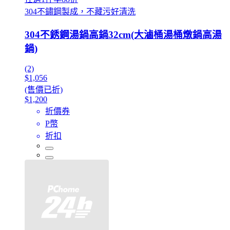
304不鏽鋼製成，不藏污好清洗
304不銹鋼湯鍋高鍋32cm(大滷桶湯桶燉鍋高湯
鍋)
(2)
$1,056
(售價已折)
$1,200
折價券
P幣
折扣