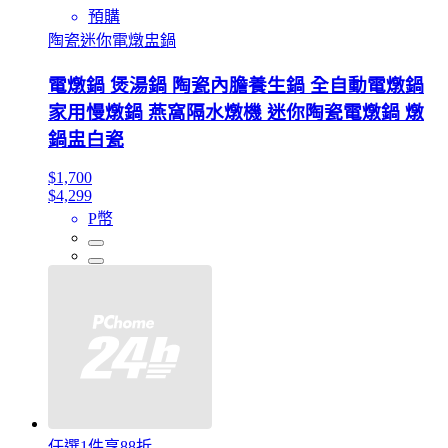
預購
陶瓷迷你電燉盅鍋
電燉鍋 煲湯鍋 陶瓷內膽養生鍋 全自動電燉鍋
家用慢燉鍋 燕窩隔水燉機 迷你陶瓷電燉鍋 燉
鍋盅白瓷
$1,700
$4,299
P幣
任選1件享88折