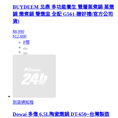
BUYDEEM 北鼎 多功能養生 雙層蒸煮鍋 蒸燉
鍋 燉煮鍋 雙燉盅 全配 G561-贈好禮(官方公司
貨)
$8,990
$12,800
P幣
到貨通知我
Dowai 多偉 6.5L陶瓷燉鍋 DT-650~台灣製造