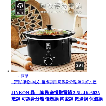
預購
【南紡購物中心】慢燉專用 可鍋身分離 清洗好方便
JINKON 晶工牌 陶瓷慢燉電鍋 3.5L JK-6035
燉鍋 可鍋身分離 慢燉鍋 陶瓷鍋 煲湯鍋 保溫鍋