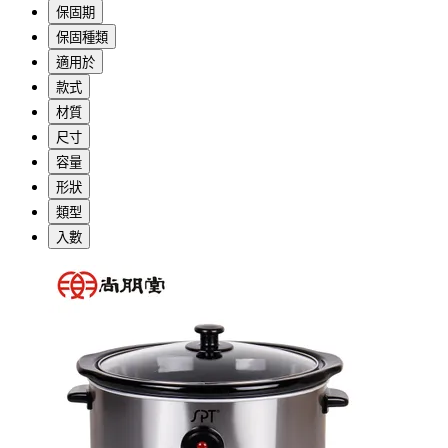
保固期
保固種類
適用於
款式
材質
尺寸
容量
形狀
類型
入數