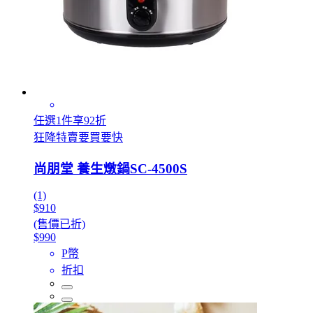
任選1件享92折
狂降特賣要買要快
尚朋堂 養生燉鍋SC-4500S
(1)
$910
(售價已折)
$990
P幣
折扣