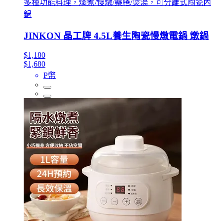
多種功能料理，燜煮/慢燉/藥膳/煲湯，可分離式陶瓷內
鍋
JINKON 晶工牌 4.5L養生陶瓷慢燉電鍋 燉鍋
$1,180
$1,680
P幣