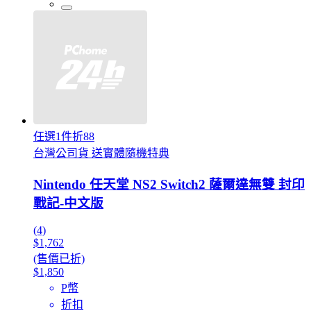
任選1件折88
台灣公司貨 送實體隨機特典
Nintendo 任天堂 NS2 Switch2 薩爾達無雙 封印
戰記-中文版
(4)
$1,762
(售價已折)
$1,850
P幣
折扣