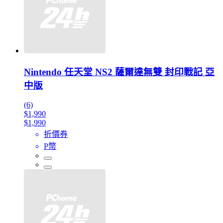
Nintendo 任天堂 NS2 薩爾達無雙 封印戰記 亞
中版
(6)
$1,990
$1,990
折價券
P幣