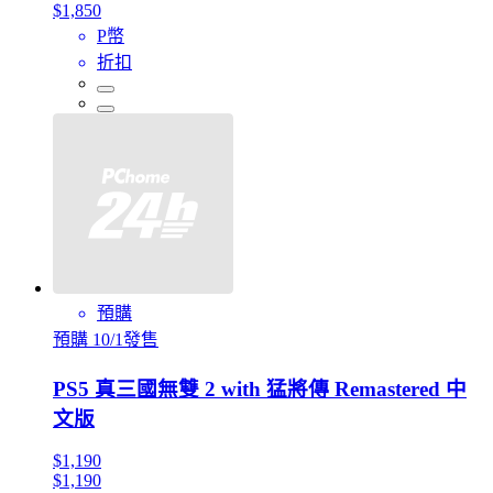
$1,850
P幣
折扣
預購
預購 10/1發售
PS5 真三國無雙 2 with 猛將傳 Remastered 中
文版
$1,190
$1,190