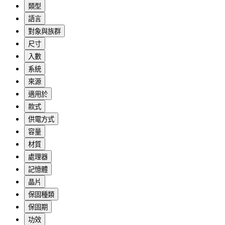
類型
語言
對象與族群
尺寸
入數
系統
來源
適用於
款式
供電方式
容量
材質
處理器
記憶體
晶片
保固種類
保固期
功效