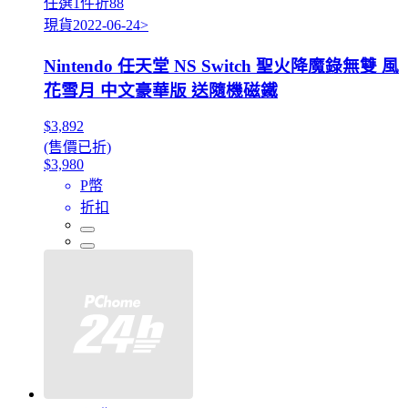
任選1件折88
現貨2022-06-24>
Nintendo 任天堂 NS Switch 聖火降魔錄無雙 風
花雪月 中文豪華版 送隨機磁鐵
$3,892
(售價已折)
$3,980
P幣
折扣