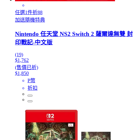
任選1件折88
加送隨機特典
Nintendo 任天堂 NS2 Switch 2 薩爾達無雙 封
印戰記-中文版
(19)
$1,762
(售價已折)
$1,850
P幣
折扣