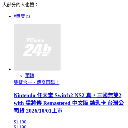
大部分的人也搜：
#無雙 ns
預購
雙璧合一，傳奇再臨！
Nintendo 任天堂 Switch2 NS2 真・三國無雙2
with 猛將傳 Remastered 中文版 鑰匙卡 台灣公
司貨 2026/10/01上市
$1,190
$1,190