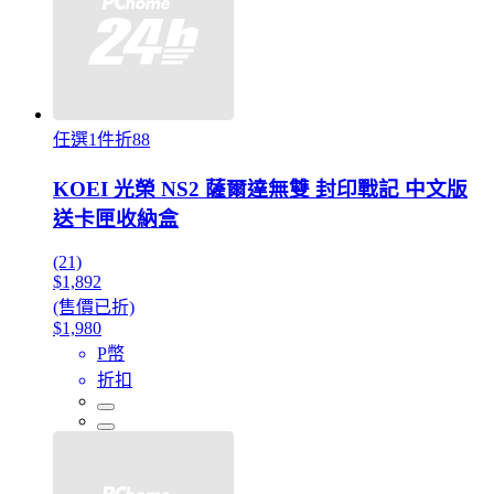
任選1件折88
KOEI 光榮 NS2 薩爾達無雙 封印戰記 中文版
送卡匣收納盒
(21)
$1,892
(售價已折)
$1,980
P幣
折扣