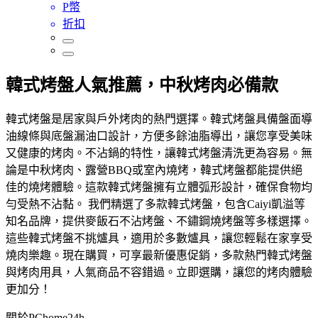
P幣
折扣
韓式烤盤人氣推薦，中秋烤肉必備款
韓式烤盤是居家與戶外烤肉的熱門選擇。韓式烤盤具備盤面導
油線條與底盤漏油口設計，方便多餘油脂導出，讓您享受美味
又健康的烤肉。不沾鍋的特性，讓韓式烤盤清洗更為容易。無
論是中秋烤肉、露營BBQ或室內燒烤，韓式烤盤都能提供絕
佳的燒烤體驗。這款韓式烤盤擁有立體弧形設計，確保食物均
勻受熱不沾黏。 我們精選了多款韓式烤盤，包含Caiyi凱溢等
知名品牌，提供麥飯石不沾烤盤、不鏽鋼燒烤盤等多樣選擇。
這些韓式烤盤不挑爐具，適用於多數爐具，讓您輕鬆在家享受
燒肉樂趣。現在購買，可享最新優惠促銷，多款熱門韓式烤盤
與烤肉用具，人氣商品不容錯過。立即選購，讓您的烤肉體驗
更加分！
關於PChome24h