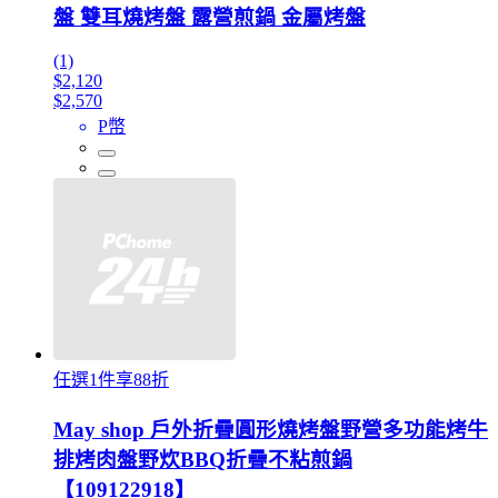
盤 雙耳燒烤盤 露營煎鍋 金屬烤盤
(1)
$2,120
$2,570
P幣
任選1件享88折
May shop 戶外折疊圓形燒烤盤野營多功能烤牛
排烤肉盤野炊BBQ折疊不粘煎鍋
【109122918】