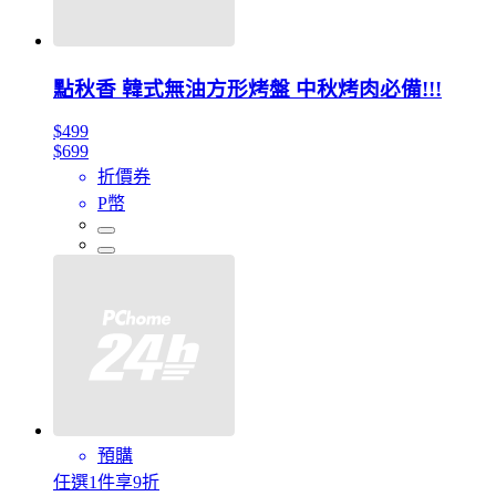
點秋香 韓式無油方形烤盤 中秋烤肉必備!!!
$499
$699
折價券
P幣
預購
任選1件享9折