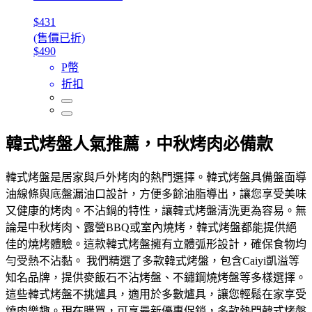
$431
(售價已折)
$490
P幣
折扣
韓式烤盤人氣推薦，中秋烤肉必備款
韓式烤盤是居家與戶外烤肉的熱門選擇。韓式烤盤具備盤面導
油線條與底盤漏油口設計，方便多餘油脂導出，讓您享受美味
又健康的烤肉。不沾鍋的特性，讓韓式烤盤清洗更為容易。無
論是中秋烤肉、露營BBQ或室內燒烤，韓式烤盤都能提供絕
佳的燒烤體驗。這款韓式烤盤擁有立體弧形設計，確保食物均
勻受熱不沾黏。 我們精選了多款韓式烤盤，包含Caiyi凱溢等
知名品牌，提供麥飯石不沾烤盤、不鏽鋼燒烤盤等多樣選擇。
這些韓式烤盤不挑爐具，適用於多數爐具，讓您輕鬆在家享受
燒肉樂趣。現在購買，可享最新優惠促銷，多款熱門韓式烤盤