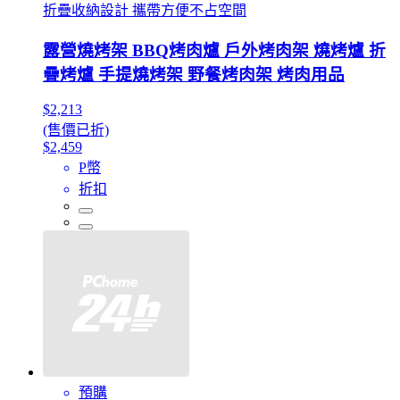
折疊收納設計 攜帶方便不占空間
露營燒烤架 BBQ烤肉爐 戶外烤肉架 燒烤爐 折
疊烤爐 手提燒烤架 野餐烤肉架 烤肉用品
$2,213
(售價已折)
$2,459
P幣
折扣
預購