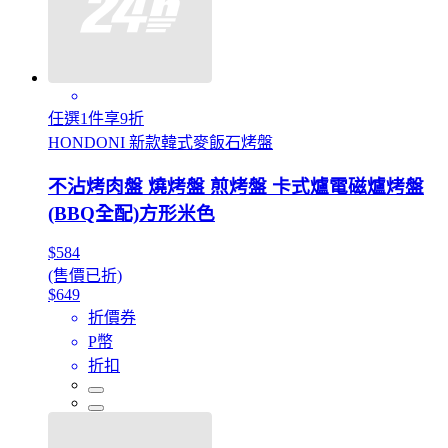
任選1件享9折
HONDONI 新款韓式麥飯石烤盤
不沾烤肉盤 燒烤盤 煎烤盤 卡式爐電磁爐烤盤
(BBQ全配)方形米色
$584
(售價已折)
$649
折價券
P幣
折扣