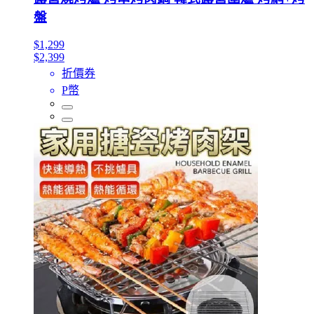
盤
$1,299
$2,399
折價券
P幣