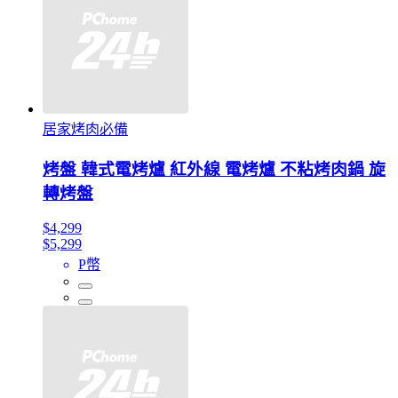
居家烤肉必備
烤盤 韓式電烤爐 紅外線 電烤爐 不粘烤肉鍋 旋
轉烤盤
$4,299
$5,299
P幣