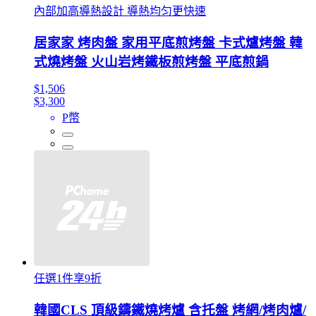
內部加高導熱設計 導熱均匀更快速
居家家 烤肉盤 家用平底煎烤盤 卡式爐烤盤 韓
式燒烤盤 火山岩烤鐵板煎烤盤 平底煎鍋
$1,506
$3,300
P幣
任選1件享9折
韓國CLS 頂級鑄鐵燒烤爐 含托盤 烤網/烤肉爐/