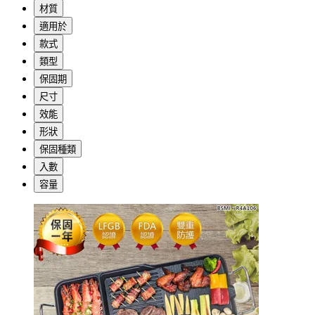
材質
適用於
款式
類型
保固期
尺寸
效能
形狀
保固種類
入數
容量