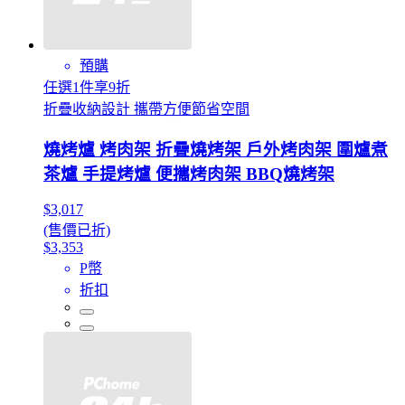
預購
任選1件享9折
折疊收納設計 攜帶方便節省空間
燒烤爐 烤肉架 折疊燒烤架 戶外烤肉架 圍爐煮
茶爐 手提烤爐 便攜烤肉架 BBQ燒烤架
$3,017
(售價已折)
$3,353
P幣
折扣