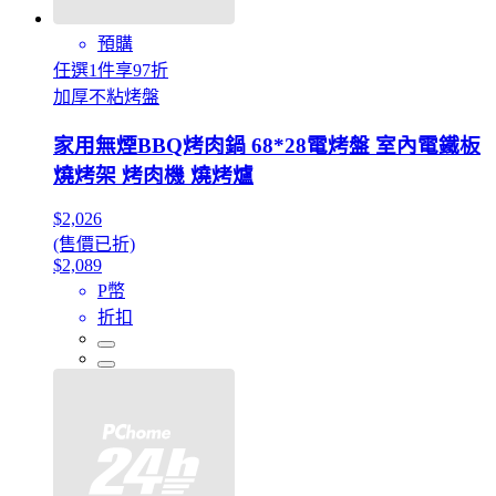
預購
任選1件享97折
加厚不粘烤盤
家用無煙BBQ烤肉鍋 68*28電烤盤 室內電鐵板
燒烤架 烤肉機 燒烤爐
$2,026
(售價已折)
$2,089
P幣
折扣