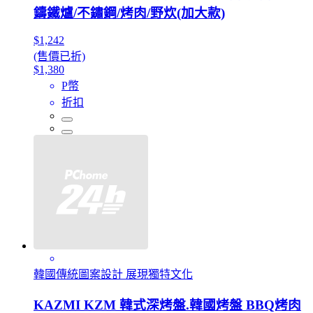
鑄鐵爐/不鏽鋼/烤肉/野炊(加大款)
$1,242
(售價已折)
$1,380
P幣
折扣
韓國傳統圖案設計 展現獨特文化
KAZMI KZM 韓式深烤盤.韓國烤盤 BBQ烤肉