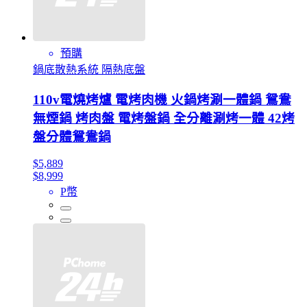
預購
鍋底散熱系統 隔熱底盤
110v電燒烤爐 電烤肉機 火鍋烤涮一體鍋 鴛鴦
無煙鍋 烤肉盤 電烤盤鍋 全分離涮烤一體 42烤
盤分體鴛鴦鍋
$5,889
$8,999
P幣