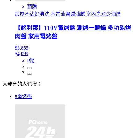
預購
加厚不沾好清洗 內置油盤減油膩 室內烹煮少油煙
【銘利萊】110V電烤盤 涮烤一體鍋 多功能烤
肉盤 家用電烤盤
$3,855
$4,099
P幣
大部分的人也搜：
#電烤盤