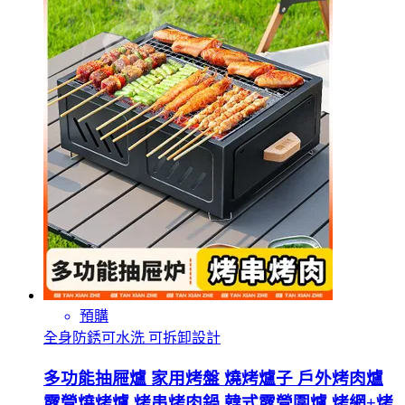
預購
全身防銹可水洗 可拆卸設計
多功能抽屜爐 家用烤盤 燒烤爐子 戶外烤肉爐
露營燒烤爐 烤串烤肉鍋 韓式露營圍爐 烤網+烤