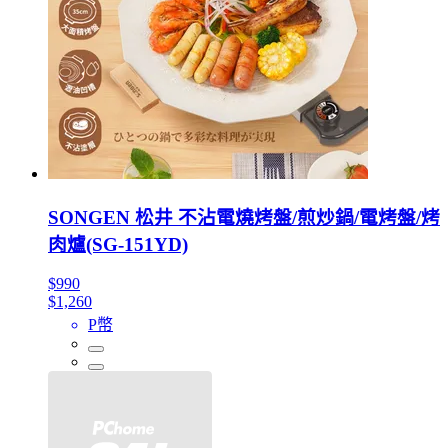
SONGEN 松井 不沾電燒烤盤/煎炒鍋/電烤盤/烤
肉爐(SG-151YD)
$990
$1,260
P幣