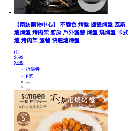
【南紡購物中心】 不變色 烤盤 搪瓷烤盤 瓦斯
爐烤盤 烤肉架 廚房 戶外露營 烤盤 燒烤盤 卡式
爐 烤肉架 露營 快速爐烤盤
(1)
$699
$899
折價券
P幣