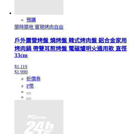
預購
隨時隨地 實現烤肉自由
戶外露營烤盤 燒烤盤 韓式烤肉盤 鋁合金家用
烤肉鍋 帶雙耳煎烤盤 電磁爐明火通用款 直徑
33cm
$1,119
$1,999
折價券
P幣