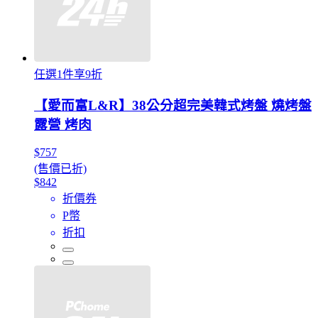
任選1件享9折
【愛而富L&R】38公分超完美韓式烤盤 燒烤盤
露營 烤肉
$757
(售價已折)
$842
折價券
P幣
折扣