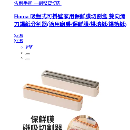
告別手撕 一劃整齊切割
Homa 吸盤式可掛壁家用保鮮膜切割盒 雙向滑
刀錫紙分割器(適用廚房/保鮮膜/烘培紙/錫箔紙)
$209
$799
P幣