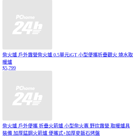
柴火爐 戶外露營柴火爐 0.5單元iGT 小型便攜折疊觀火 燒水取
暖爐
$5,799
柴火爐 戶外便攜 折疊火箭爐 小型柴火竈 野炊露營 取暖爐具
裝備 加厚錳鋼火箭爐 便攜式+加厚麥飯石烤盤