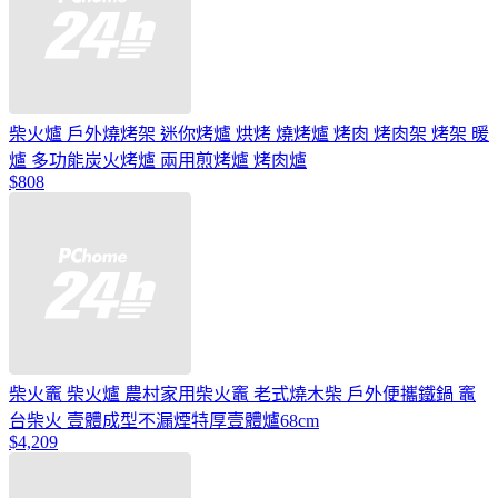
柴火爐 戶外燒烤架 迷你烤爐 烘烤 燒烤爐 烤肉 烤肉架 烤架 暖
爐 多功能炭火烤爐 兩用煎烤爐 烤肉爐
$808
柴火竈 柴火爐 農村家用柴火竈 老式燒木柴 戶外便攜鐵鍋 竈
台柴火 壹體成型不漏煙特厚壹體爐68cm
$4,209