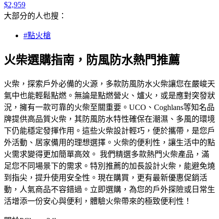
$2,959
大部分的人也搜：
#點火槍
火柴選購指南，防風防水熱門推薦
火柴，探索戶外必備的火源，多款防風防水火柴讓您在嚴峻天
氣中也能輕鬆點燃。無論是點燃營火、爐火，或是應對突發狀
況，擁有一款可靠的火柴至關重要。UCO、Coghlans等知名品
牌提供高品質火柴，其防風防水特性確保在潮濕、多風的環境
下仍能穩定發揮作用。這些火柴設計輕巧，便於攜帶，是您戶
外活動、居家備用的理想選擇。火柴的便利性，讓生活中的點
火需求變得更加簡單高效。 我們精選多款熱門火柴產品，滿
足您不同場景下的需求。特別推薦的加長設計火柴，能避免燒
到指尖，提升使用安全性。現在購買，更有最新優惠促銷活
動，人氣商品不容錯過。立即選購，為您的戶外探險或日常生
活增添一份安心與便利，體驗火柴帶來的極致便利性！