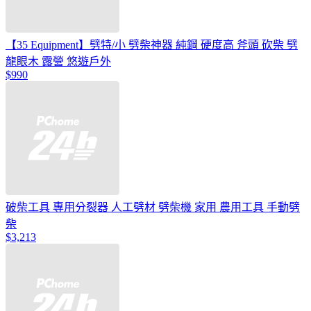
【35 Equipment】劈特/小 劈柴神器 純鋼 硬度高 斧頭 砍柴 劈
龍眼木 露營 悠遊戶外
$990
破柴工具 專用分裂器 人工劈材 劈柴機 家用 農用工具 手動劈
柴
$3,213