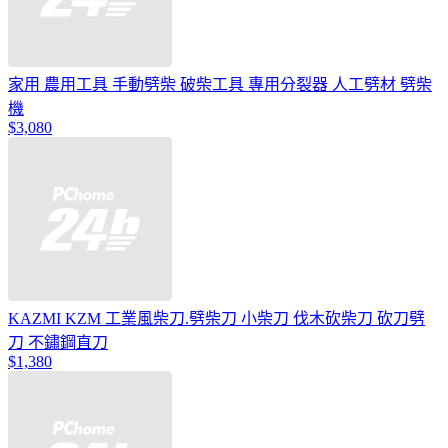
家用 農用工具 手動劈柴 破柴工具 專用分裂器 人工劈材 劈柴
機
$3,080
KAZMI KZM 工業風柴刀.劈柴刀 小柴刀 伐木砍柴刀 砍刀劈
刀 不鏽鋼直刀
$1,380