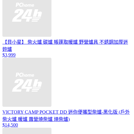
【貝小星】 柴火爐 碳爐 帳篷取暖爐 野營爐具 不銹鋼加厚迷
妳爐
$3,999
VICTORY CAMP POCKET DD 迷你便攜型柴爐-黑化版 (戶外
柴火爐 暖爐 露營燒柴爐 燒柴爐)
$14,500