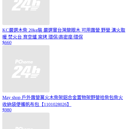
KC嚴選木柴 20kg裝 嚴選實台灣龍眼木 可用露營 野營 溝火取
暖 焚火台 育空爐 窯烤 環保/高密度/環保
$660
May shop 戶外露營篝火木柴架鋁合金置物架野營拾柴包柴火
收納袋便攜帆布包【1101028026】
$980