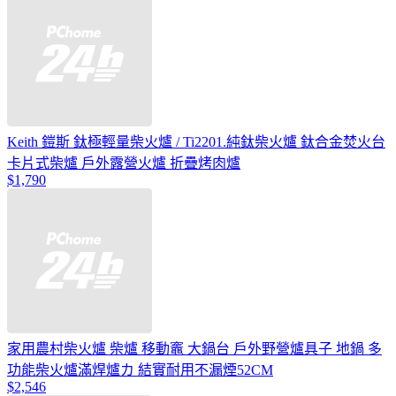
Keith 鎧斯 鈦極輕量柴火爐 / Ti2201.純鈦柴火爐 鈦合金焚火台
卡片式柴爐 戶外露營火爐 折疊烤肉爐
$1,790
家用農村柴火爐 柴爐 移動竈 大鍋台 戶外野營爐具子 地鍋 多
功能柴火爐滿焊爐カ 結實耐用不漏煙52CM
$2,546