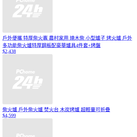
戶外便攜 特厚柴火竈 農村家用 燒木柴 小型爐子 烤火爐 戶外
多功能柴火爐特厚鋼板配豪華爐具4件套+烤盤
$2,438
柴火爐 戶外柴火爐 焚火台 木炭烤爐 超輕量可折疊
$4,599