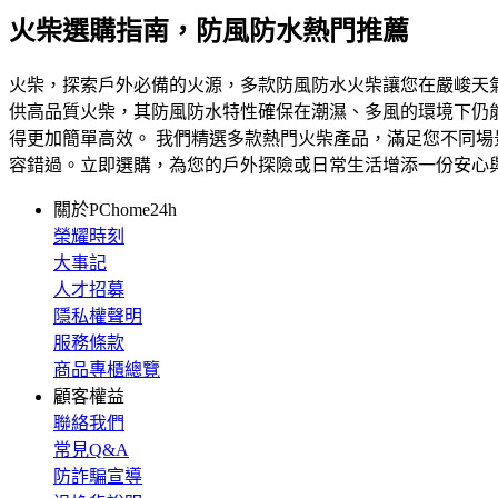
火柴選購指南，防風防水熱門推薦
火柴，探索戶外必備的火源，多款防風防水火柴讓您在嚴峻天氣中
供高品質火柴，其防風防水特性確保在潮濕、多風的環境下仍
得更加簡單高效。 我們精選多款熱門火柴產品，滿足您不同
容錯過。立即選購，為您的戶外探險或日常生活增添一份安心
關於PChome24h
榮耀時刻
大事記
人才招募
隱私權聲明
服務條款
商品專櫃總覽
顧客權益
聯絡我們
常見Q&A
防詐騙宣導