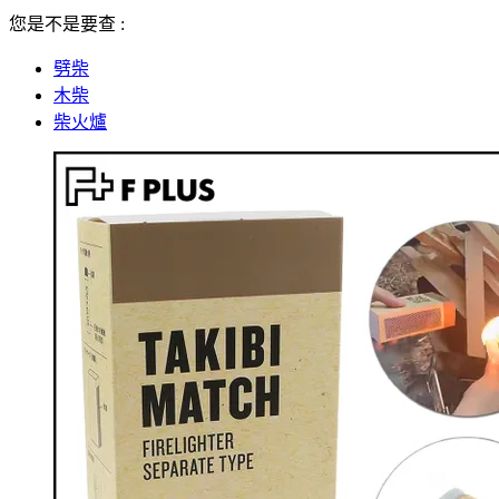
您是不是要查 :
劈柴
木柴
柴火爐