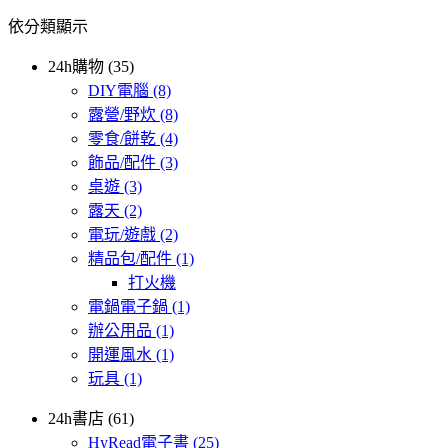
依分類顯示
24h購物 (35)
DIY電腦
(8)
露營/野炊
(8)
零食/餅乾
(4)
飾品/配件
(3)
桌遊
(3)
露天
(2)
電玩/遊戲
(2)
精品包/配件
(1)
打火機
電鍋電子鍋
(1)
辦公用品
(1)
開運風水
(1)
玩具
(1)
24h書店 (61)
HyRead電子書
(25)