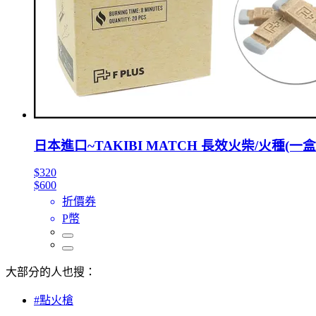
日本進口~TAKIBI MATCH 長效火柴/火種(一盒
$320
$600
折價券
P幣
大部分的人也搜：
#點火槍