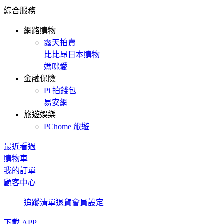
綜合服務
網路購物
露天拍賣
比比昂日本購物
媽咪愛
金融保險
Pi 拍錢包
易安網
旅遊娛樂
PChome 旅遊
最近看過
購物車
我的訂單
顧客中心
追蹤清單
退貨
會員設定
下載 APP