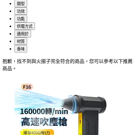
類型
功效
功能
供電方式
適用於
材質
香味
抱歉，
找不到與
火摺子
完全符合的商品，您可以參考以下推薦
商品
。