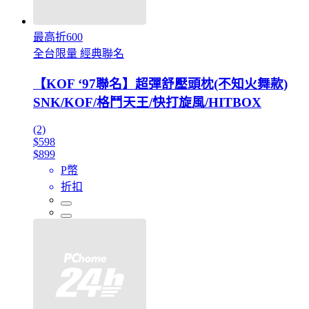
最高折600
全台限量 經典聯名
【KOF ‘97聯名】超彈舒壓頭枕(不知火舞款)
SNK/KOF/格鬥天王/快打旋風/HITBOX
(2)
$598
$899
P幣
折扣