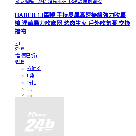
磁吸風嘴 52M/s超高風速 13萬轉無刷電機
HADER 13萬轉 手持暴風高速無線強力吹塵
槍 渦輪暴力吹塵器 烤肉生火 戶外吹氣泵 交換
禮物
(4)
$798
(售價已折)
$998
折價券
P幣
折扣