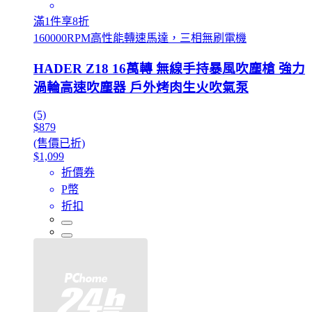
滿1件享8折
160000RPM高性能轉速馬達，三相無刷電機
HADER Z18 16萬轉 無線手持暴風吹塵槍 強力
渦輪高速吹塵器 戶外烤肉生火吹氣泵
(5)
$879
(售價已折)
$1,099
折價券
P幣
折扣