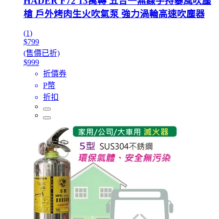
HADER F72 13萬轉 五合一無線手持暴風吹塵
槍 戶外烤肉生火吹氣泵 強力渦輪高速吹塵器
(1)
$799
(售價已折)
$999
折價券
P幣
折扣