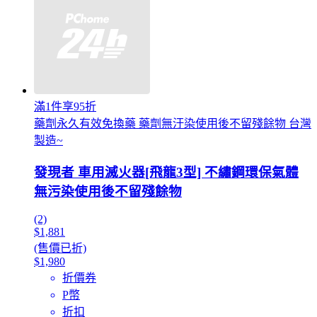
滿1件享95折
藥劑永久有效免換藥 藥劑無汙染使用後不留殘餘物 台灣
製造~
發現者 車用滅火器[飛龍3型] 不繡鋼環保氣體
無污染使用後不留殘餘物
(2)
$1,881
(售價已折)
$1,980
折價券
P幣
折扣