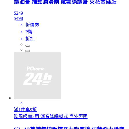
緣油膏 插頭潤滑劑 電氣絕緣膏 火花塞硅脂
$249
$498
折價券
P幣
折扣
滿1件享9折
吹風吸塵2用 消音降噪模式 戶外照明