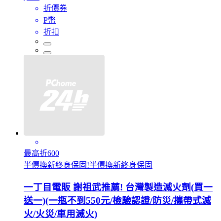
折價券
P幣
折扣
最高折600
半價換新終身保固!半價換新終身保固
一丁目電販 謝祖武推薦! 台灣製造滅火劑(買一
送一)(一瓶不到550元/檢驗認證/防災/攜帶式滅
火/火災/車用滅火)