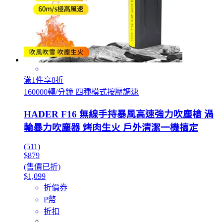
滿1件享8折
160000轉/分鐘 四種模式按壓調速
HADER F16 無線手持暴風高速強力吹塵槍 渦
輪暴力吹塵器 烤肉生火 戶外清潔一機搞定
(511)
$879
(售價已折)
$1,099
折價券
P幣
折扣