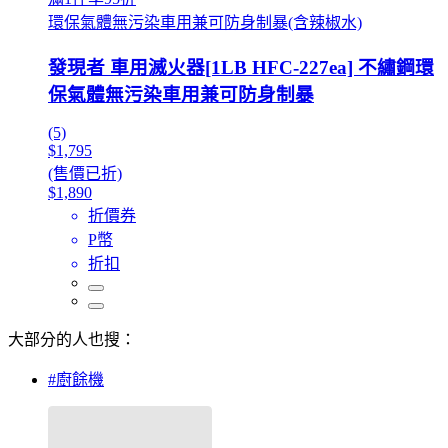
環保氣體無污染車用兼可防身制暴(含辣椒水)
發現者 車用滅火器[1LB HFC-227ea] 不繡鋼環
保氣體無污染車用兼可防身制暴
(5)
$1,795
(售價已折)
$1,890
折價券
P幣
折扣
大部分的人也搜：
#廚餘機