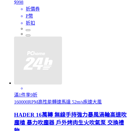
$998
折價券
P幣
折扣
滿1件享9折
160000RPM高性能轉速馬達 52m/s疾速大風
HADER 16萬轉 無線手持強力暴風渦輪高速吹
塵槍 暴力吹塵器 戶外烤肉生火吹氣泵 交換禮
物