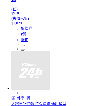
(10)
$918
(售價已折)
$1,020
折價券
P幣
折扣
滿1件享8折
大容量記憶體 持久續航 通用煙型