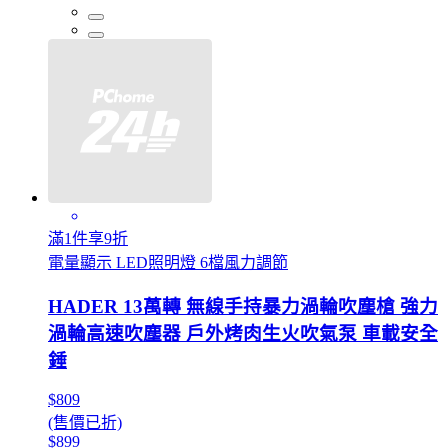
滿1件享9折
電量顯示 LED照明燈 6檔風力調節
HADER 13萬轉 無線手持暴力渦輪吹塵槍 強力
渦輪高速吹塵器 戶外烤肉生火吹氣泵 車載安全
錘
$809
(售價已折)
$899