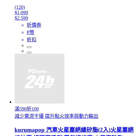
(120)
$1,099
$2,599
折價券
P幣
折扣
滿590折100
減少電流干擾 提升點火效率與動力輸出
kurumapop 汽車火星塞絕緣矽脂(2入)火星塞絕