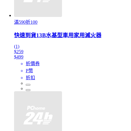
滿590折100
快速到貨13B水基型車用家用滅火器
(1)
$259
$499
折價券
P幣
折扣