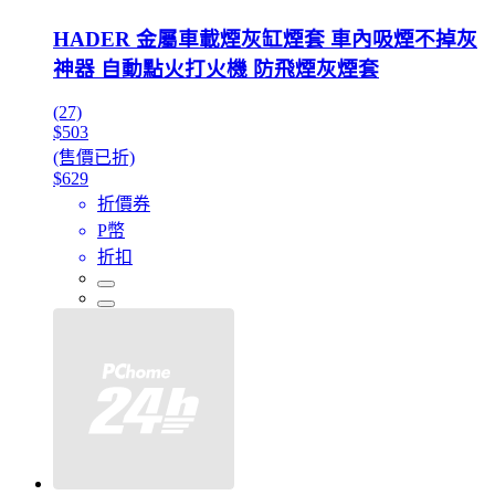
HADER 金屬車載煙灰缸煙套 車內吸煙不掉灰
神器 自動點火打火機 防飛煙灰煙套
(27)
$503
(售價已折)
$629
折價券
P幣
折扣