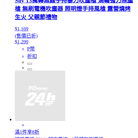
Sily 13萬轉無線手持暴力吹塵槍 渦輪強力除塵
槍 無刷電機吹塵器 照明燈手持風槍 露營燒烤
生火 父親節禮物
$1,169
(售價已折)
$1,299
P幣
折扣
滿1件享8折