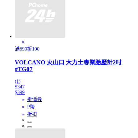
滿590折100
VOLCANO 火山口 大力士專業胎壓計2吋
#TG07
(1)
$347
$399
折價券
P幣
折扣