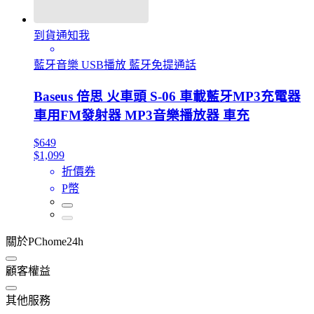
到貨通知我
藍牙音樂 USB播放 藍牙免提通話
Baseus 倍思 火車頭 S-06 車載藍牙MP3充電器
車用FM發射器 MP3音樂播放器 車充
$649
$1,099
折價券
P幣
關於PChome24h
顧客權益
其他服務