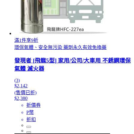
滿1件享9折
環保氣體、安全無污染 藥劑永久有效免換藥
發現者 [飛龍5型] 家用/公司/大車用 不銹鋼環保
氣體 滅火器
(3)
$2,142
(售價已折)
$2,380
折價券
P幣
折扣