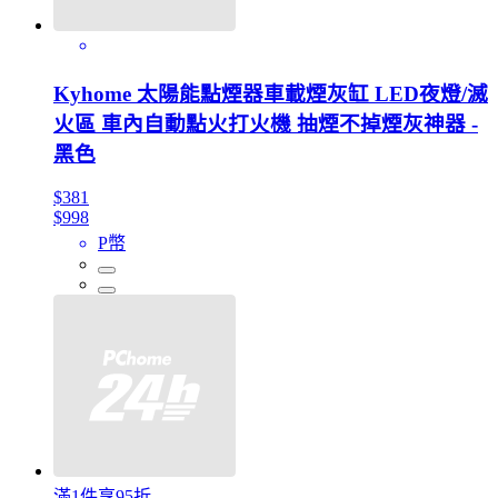
Kyhome 太陽能點煙器車載煙灰缸 LED夜燈/滅
火區 車內自動點火打火機 抽煙不掉煙灰神器 -
黑色
$381
$998
P幣
滿1件享95折