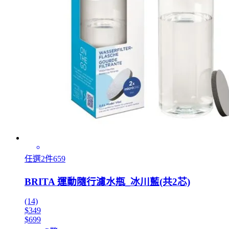
任選2件659
BRITA 運動隨行濾水瓶_冰川藍(共2芯)
(14)
$349
$699