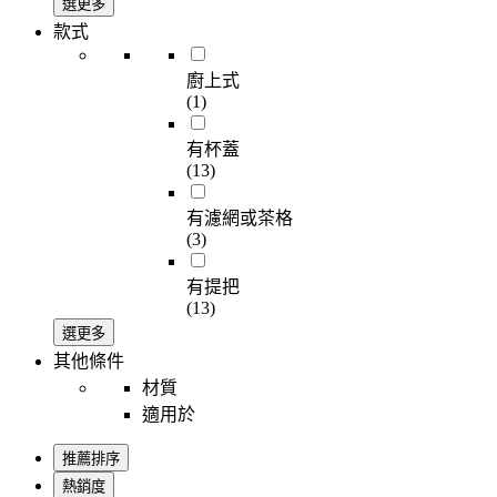
選更多
款式
廚上式
(1)
有杯蓋
(13)
有濾網或茶格
(3)
有提把
(13)
選更多
其他條件
材質
適用於
推薦排序
熱銷度