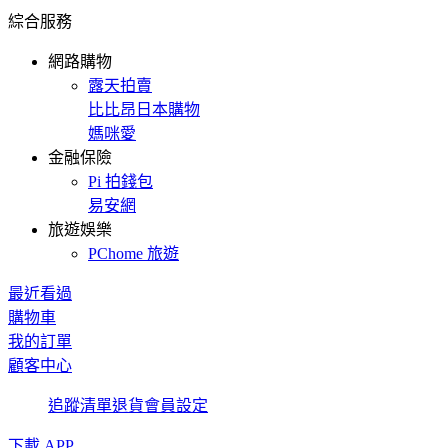
綜合服務
網路購物
露天拍賣
比比昂日本購物
媽咪愛
金融保險
Pi 拍錢包
易安網
旅遊娛樂
PChome 旅遊
最近看過
購物車
我的訂單
顧客中心
追蹤清單
退貨
會員設定
下載 APP