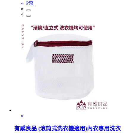
P幣
有感良品 (滾筒式洗衣機適用)內衣專用洗衣