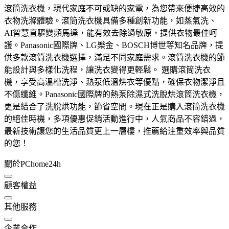
滾筒洗衣機，現代家庭不可或缺的家電，為您帶來便捷高效的
衣物洗滌體驗。滾筒洗衣機具備多種創新功能，如蒸氣洗、
AI智慧直驅變頻馬達，能有效去除過敏原，提供衣物最佳呵
護。Panasonic國際牌、LG樂金、BOSCH博世等知名品牌，提
供多款滾筒洗衣機選擇，滿足不同家庭需求。滾筒洗衣機的節
能設計與多樣化洗程，讓洗衣變得更輕鬆。 選購滾筒洗衣
機，享受高溫槽洗淨、熱泵低溫烘衣等優點，確保衣物潔淨且
不傷纖維。Panasonic國際牌的熱泵除濕式洗脫烘滾筒洗衣機，
更是結合了洗脫烘功能，節省空間。現在正是購入滾筒洗衣機
的絕佳時機，多項優惠促銷活動進行中，人氣商品不容錯過，
最新技術讓您的生活品質更上一層樓，推薦給注重效率與品質
的您！
關於PChome24h
顧客權益
其他服務
企業合作