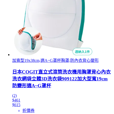
加寬型19x38cm,適A~G罩杯胸罩;防內衣背心變形
日本COGIT直立式滾筒洗衣機用胸罩背心內衣
洗衣網袋立體3D洗衣袋909122加大型寬19cm
防變形適A~G罩杯
(2)
$461
$615
折價券