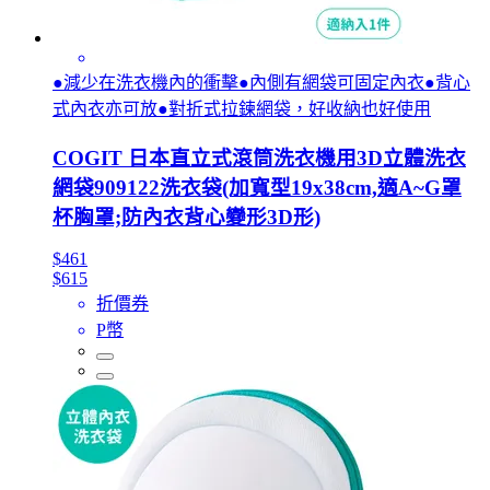
●減少在洗衣機內的衝擊●內側有網袋可固定內衣●背心
式內衣亦可放●對折式拉鍊網袋，好收納也好使用
COGIT 日本直立式滾筒洗衣機用3D立體洗衣
網袋909122洗衣袋(加寬型19x38cm,適A~G罩
杯胸罩;防內衣背心變形3D形)
$461
$615
折價券
P幣