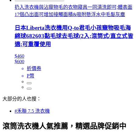
扔入洗衣機與沾寵物毛的衣物寢具一同清洗即可;體表面
17個凸出面可增加接觸面積&吸附懸浮水中毛髮灰塵
日本Liberta洗衣機用Q-to君毛小孩寵物吸毛海
綿球682603黏毛球去毛球(2入;滾筒式/直立式皆
適;可重覆使用
$460
$600
折價券
P幣
大部分的人也搜：
#禾聯 7.5 洗衣機
滾筒洗衣機人氣推薦，精選品牌促銷中