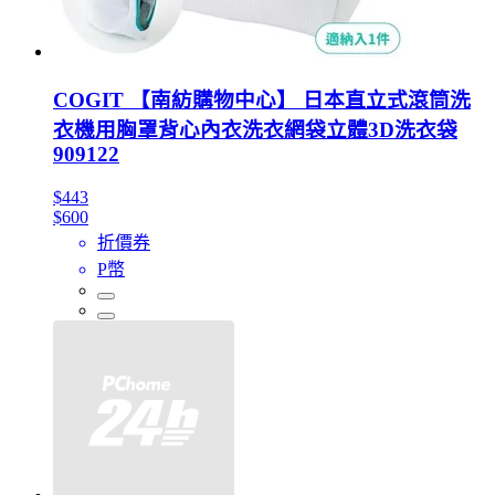
COGIT 【南紡購物中心】 日本直立式滾筒洗
衣機用胸罩背心內衣洗衣網袋立體3D洗衣袋
909122
$443
$600
折價券
P幣