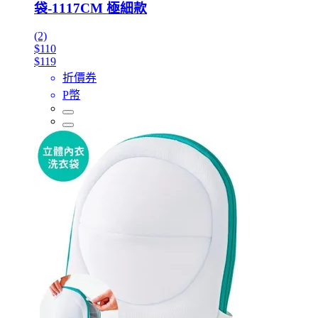
袋-1117CM 極細款
(2)
$110
$119
折價券
P幣