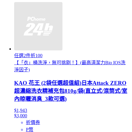
任選2件折100
【「衣」桶洗淨，無可挑剔！】(最高清潔力Bio IOS洗
淨因子)
KAO 花王 (2袋任選超值組)日本Attack ZERO
超濃縮洗衣精補充包810g/袋(直立式/滾筒式/室
內晾曬消臭_3款可選)
$1,943
$3,000
折價券
P幣