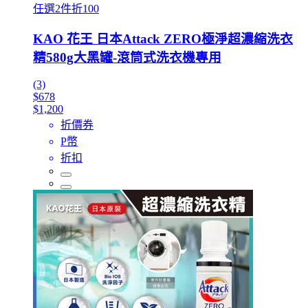
任選2件折100
KAO 花王 日本Attack ZERO極淨超濃縮洗衣
精580g大黑罐-滾筒式洗衣機專用
(3)
$678
$1,200
折價券
P幣
折扣