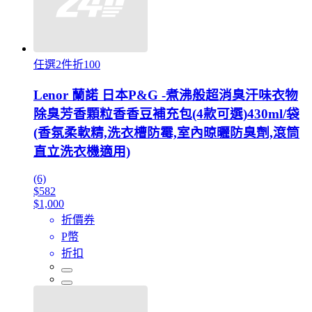
任選2件折100
Lenor 蘭諾 日本P&G -煮沸般超消臭汗味衣物
除臭芳香顆粒香香豆補充包(4款可選)430ml/袋
(香氛柔軟精,洗衣槽防霉,室內晾曬防臭劑,滾筒
直立洗衣機適用)
(6)
$582
$1,000
折價券
P幣
折扣