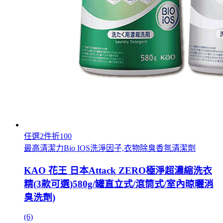
任選2件折100
最高清潔力Bio IOS洗淨因子,衣物除臭香氛清潔劑
KAO 花王 日本Attack ZERO極淨超濃縮洗衣
精(3款可選)580g/罐直立式/滾筒式/室內晾曬消
臭洗劑)
(6)