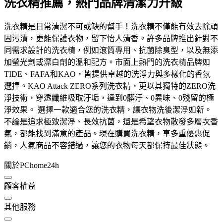
洗衣精推薦，熱門品牌清潔力升級
洗衣精是日常清潔不可或缺的幫手！洗衣精不僅能有效去除頑
固污漬，更能保護衣物，留下怡人清香。許多品牌推出針對不
同需求設計的洗衣精，例如滾筒專用、抗菌除臭型，以及無添
加螢光劑或漂白劑的溫和配方。市面上熱門的洗衣精品牌如
TIDE、FAFA和KAO，皆提供卓越的洗淨力與多樣化的香氛
選擇。KAO Attack ZERO系列洗衣精，更以其獨特的ZERO洗
淨技術，穿透纖維吸取汙垢，達到0髒汙、0異味、0殘留的極
淨效果。 選擇一款適合您的洗衣精，讓衣物洗後潔淨如新。
不論是追求極致潔淨、長效抗菌，還是希望衣物散發多層次香
氣，都能找到滿意的產品。現在購買洗衣精，享多重優惠促
銷，人氣商品不容錯過，讓您的衣物每天都保持最佳狀態。
關於PChome24h
顧客權益
其他服務