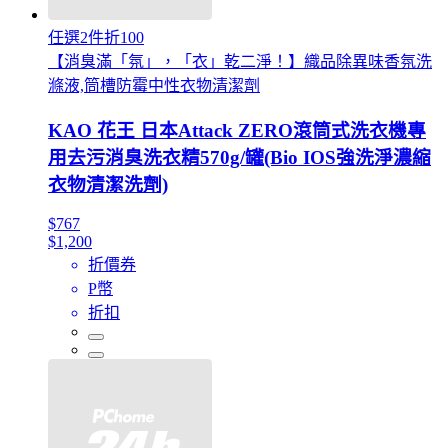
任選2件折100
【消臭滿「氛」，「衣」乾二淨！】織品除異味香氛洗
滌液,筒槽防霉中性衣物清潔劑
KAO 花王 日本Attack ZERO滾筒式洗衣機專
用去污消臭洗衣精570g/罐(Bio IOS強洗淨濃縮
衣物清潔洗劑)
$767
$1,200
折價券
P幣
折扣