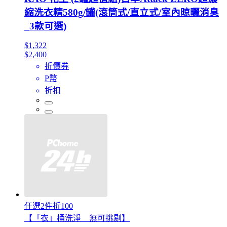
縮洗衣精580g/罐(滾筒式/直立式/室內晾曬消臭
_3款可選)
$1,322
$2,400
折價券
P幣
折扣
任選2件折100
【「衣」桶洗淨 無可挑剔】