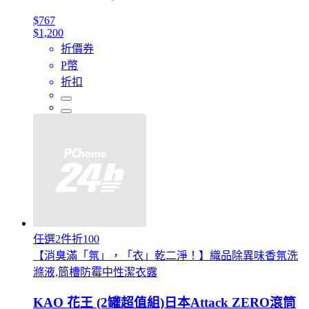
$767
$1,200
折價券
P幣
折扣
任選2件折100
【消臭滿「氛」，「衣」乾二淨！】織品除異味香氛洗
滌液,筒槽防霉中性潔衣露
KAO 花王 (2罐超值組)日本Attack ZERO滾筒