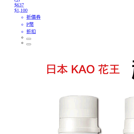
$637
$1,100
折價券
P幣
折扣