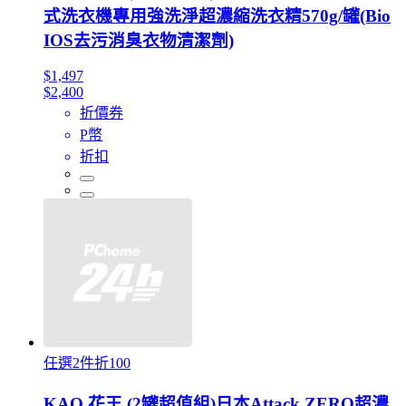
式洗衣機專用強洗淨超濃縮洗衣精570g/罐(Bio
IOS去污消臭衣物清潔劑)
$1,497
$2,400
折價券
P幣
折扣
任選2件折100
KAO 花王 (2罐超值組)日本Attack ZERO超濃