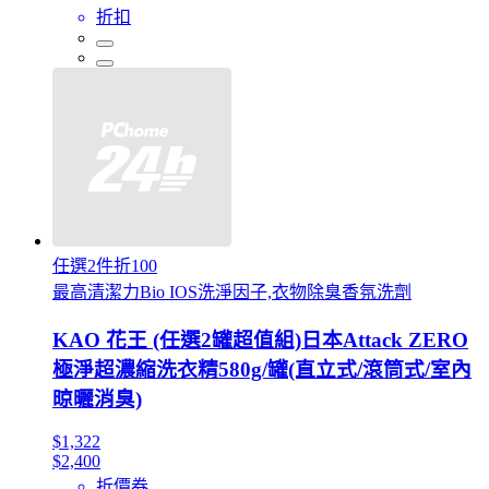
折扣
任選2件折100
最高清潔力Bio IOS洗淨因子,衣物除臭香氛洗劑
KAO 花王 (任選2罐超值組)日本Attack ZERO
極淨超濃縮洗衣精580g/罐(直立式/滾筒式/室內
晾曬消臭)
$1,322
$2,400
折價券