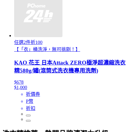
任選2件折100
【「衣」桶洗淨，無可挑剔！】
KAO 花王 日本Attack ZERO極淨超濃縮洗衣
精580g/罐(滾筒式洗衣機專用洗劑)
$678
$1,000
折價券
P幣
折扣