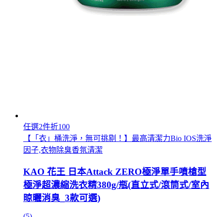
任選2件折100
【「衣」桶洗淨，無可挑剔！】最高清潔力Bio IOS洗淨
因子,衣物除臭香氛清潔
KAO 花王 日本Attack ZERO極淨單手噴槍型
極淨超濃縮洗衣精380g/瓶(直立式/滾筒式/室內
晾曬消臭_3款可選)
(5)