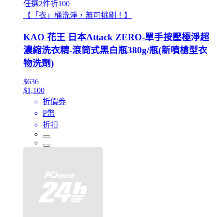
任選2件折100
【「衣」桶洗淨，無可挑剔！】
KAO 花王 日本Attack ZERO-單手按壓極淨超
濃縮洗衣精-滾筒式黑白瓶380g/瓶(新噴槍型衣
物洗劑)
$636
$1,100
折價券
P幣
折扣