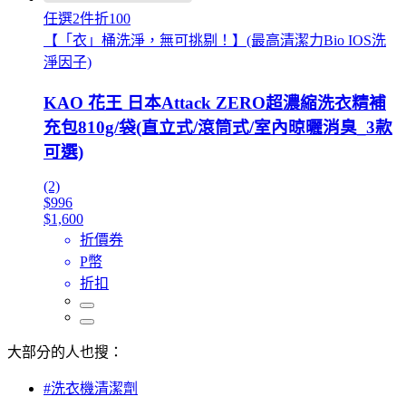
任選2件折100
【「衣」桶洗淨，無可挑剔！】(最高清潔力Bio IOS洗
淨因子)
KAO 花王 日本Attack ZERO超濃縮洗衣精補
充包810g/袋(直立式/滾筒式/室內晾曬消臭_3款
可選)
(2)
$996
$1,600
折價券
P幣
折扣
大部分的人也搜：
#洗衣機清潔劑