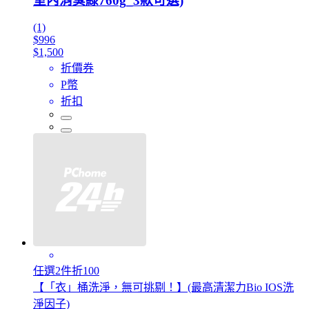
室內消臭綠760g_3款可選)
(1)
$996
$1,500
折價券
P幣
折扣
任選2件折100
【「衣」桶洗淨，無可挑剔！】(最高清潔力Bio IOS洗
淨因子)