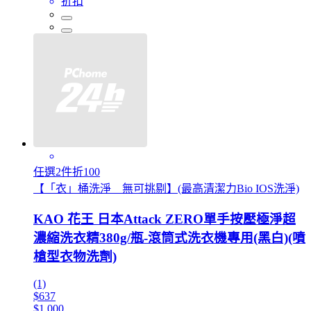
折扣
任選2件折100
【「衣」桶洗淨 無可挑剔】(最高清潔力Bio IOS洗淨)
KAO 花王 日本Attack ZERO單手按壓極淨超
濃縮洗衣精380g/瓶-滾筒式洗衣機專用(黑白)(噴
槍型衣物洗劑)
(1)
$637
$1,000