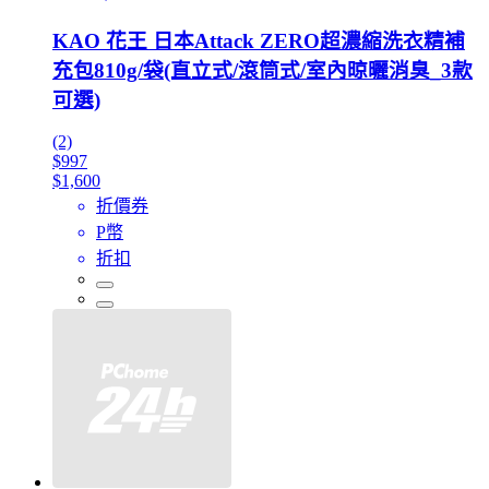
KAO 花王 日本Attack ZERO超濃縮洗衣精補
充包810g/袋(直立式/滾筒式/室內晾曬消臭_3款
可選)
(2)
$997
$1,600
折價券
P幣
折扣