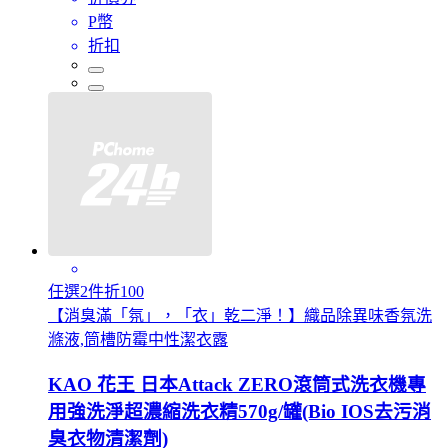
P幣
折扣
任選2件折100
【消臭滿「氛」，「衣」乾二淨！】織品除異味香氛洗
滌液,筒槽防霉中性潔衣露
KAO 花王 日本Attack ZERO滾筒式洗衣機專
用強洗淨超濃縮洗衣精570g/罐(Bio IOS去污消
臭衣物清潔劑)