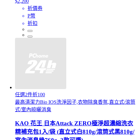
$2,200
折價券
P幣
折扣
任選2件折100
最高清潔力Bio IOS洗淨因子,衣物除臭香氛,直立式/滾筒
式/室內晾曬消臭
KAO 花王 日本Attack ZERO極淨超濃縮洗衣
精補充包1入/袋 (直立式白810g/滾筒式黑810g/