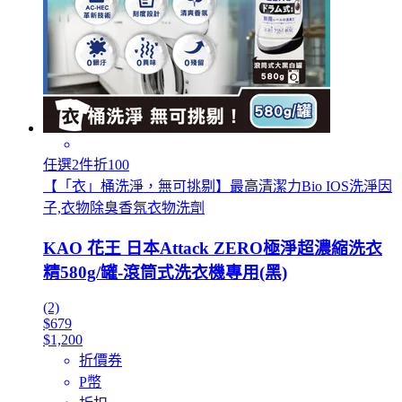
任選2件折100
【「衣」桶洗淨，無可挑剔】最高清潔力Bio IOS洗淨因
子,衣物除臭香氛衣物洗劑
KAO 花王 日本Attack ZERO極淨超濃縮洗衣
精580g/罐-滾筒式洗衣機專用(黑)
(2)
$679
$1,200
折價券
P幣