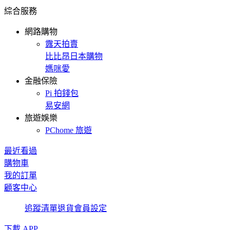
綜合服務
網路購物
露天拍賣
比比昂日本購物
媽咪愛
金融保險
Pi 拍錢包
易安網
旅遊娛樂
PChome 旅遊
最近看過
購物車
我的訂單
顧客中心
追蹤清單
退貨
會員設定
下載 APP