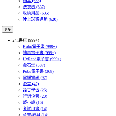
鍋具
(638)
洗衣機
(637)
收納用品
(635)
陸上球類運動
(620)
更多
24h書店 (999+)
Kobo電子書
(999+)
讀墨電子書
(999+)
HyRead電子書
(999+)
金石堂
(387)
Pubu電子書
(368)
電腦資訊
(97)
漫畫
(42)
語言學習
(25)
行銷企管
(23)
輕小說
(16)
考試用書
(14)
童書/教具
(14)