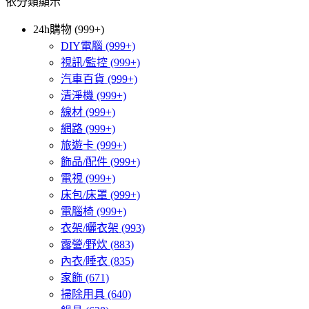
依分類顯示
24h購物 (999+)
DIY電腦
(999+)
視訊/監控
(999+)
汽車百貨
(999+)
清淨機
(999+)
線材
(999+)
網路
(999+)
旅遊卡
(999+)
飾品/配件
(999+)
電視
(999+)
床包/床罩
(999+)
電腦椅
(999+)
衣架/曬衣架
(993)
露營/野炊
(883)
內衣/睡衣
(835)
家飾
(671)
掃除用具
(640)