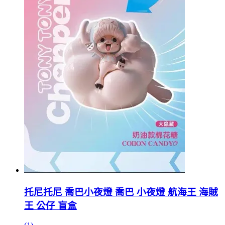
托尼托尼 喬巴小夜燈 喬巴 小夜燈 航海王 海賊
王 公仔 盲盒