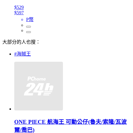
$529
$597
P幣
大部分的人也搜：
#海賊王
ONE PIECE 航海王 可動公仔(魯夫/索隆/瓦波
爾/喬巴)