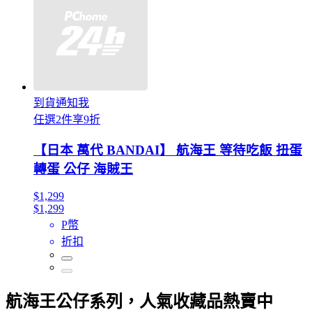
到貨通知我
任選2件享9折
【日本 萬代 BANDAI】 航海王 等待吃飯 扭蛋
轉蛋 公仔 海賊王
$1,299
$1,299
P幣
折扣
航海王公仔系列，人氣收藏品熱賣中