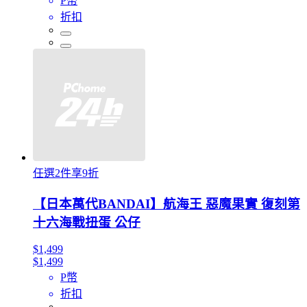
P幣
折扣
任選2件享9折
【日本萬代BANDAI】航海王 惡魔果實 復刻第
十六海戰扭蛋 公仔
$1,499
$1,499
P幣
折扣