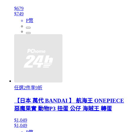
$679
$749
P幣
任選2件享9折
【日本 萬代 BANDAI 】 航海王 ONEPIECE
惡魔果實 動物P3 扭蛋 公仔 海賊王 轉蛋
$1,049
$1,049