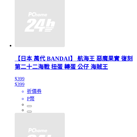
【日本 萬代 BANDAI】 航海王 惡魔果實 復刻
第二十二海戰 扭蛋 轉蛋 公仔 海賊王
$399
$399
折價券
P幣