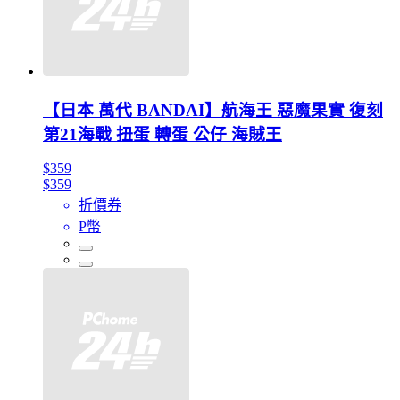
【日本 萬代 BANDAI】航海王 惡魔果實 復刻
第21海戰 扭蛋 轉蛋 公仔 海賊王
$359
$359
折價券
P幣