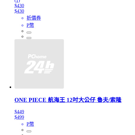
(1)
$430
$430
折價券
P幣
ONE PIECE 航海王 12吋大公仔 魯夫/索隆
$449
$499
P幣