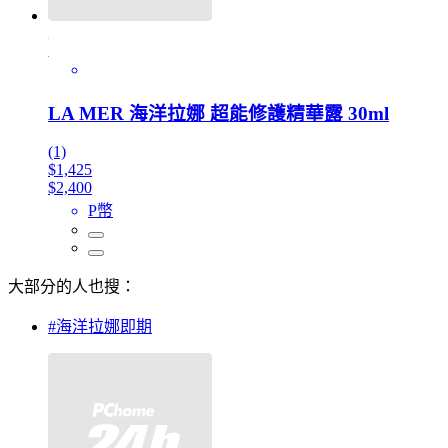
LA MER 海洋拉娜 超能修護精華露 30ml
(1)
$1,425
$2,400
P幣
大部分的人也搜：
#海洋拉娜即期