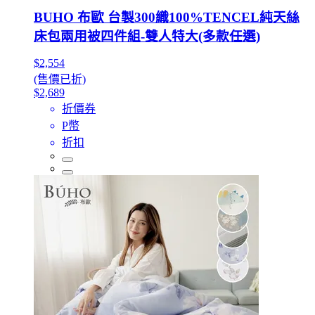
BUHO 布歐 台製300織100%TENCEL純天絲
床包兩用被四件組-雙人特大(多款任選)
$2,554
(售價已折)
$2,689
折價券
P幣
折扣