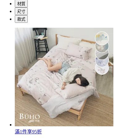
材質
尺寸
款式
滿1件享95折