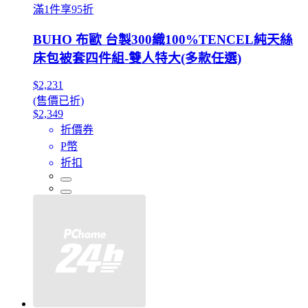
滿1件享95折
BUHO 布歐 台製300織100%TENCEL純天絲
床包被套四件組-雙人特大(多款任選)
$2,231
(售價已折)
$2,349
折價券
P幣
折扣