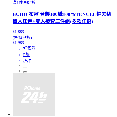
滿1件享95折
BUHO 布歐 台製300織100%TENCEL純天絲
單人床包+雙人被套三件組(多款任選)
$1,889
(售價已折)
$1,989
折價券
P幣
折扣