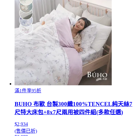
滿1件享95折
BUHO 布歐 台製300織100%TENCEL純天絲7
尺特大床包+8x7尺兩用被四件組(多款任選)
$2,934
(售價已折)