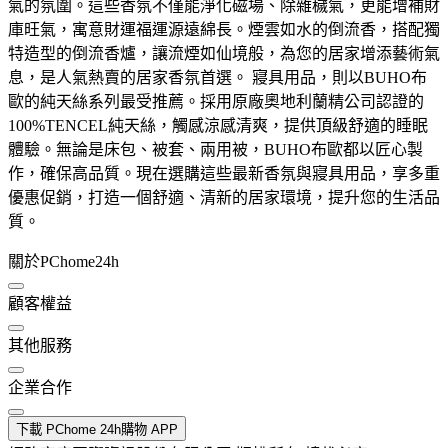
氣的氛圍。這些香氛不僅能淨化磁場、除雜穢氣，更能增補財
庫旺氣，寓意財運福運源遠綿長。煙雲如水的倒流香，搭配獨
特造型的倒流香爐，讓流煙如仙境般，為您的居家增添藝術氣
息，是人氣熱賣的居家香氛首選。 寢具用品，則以BUHO布
歐的純天絲系列最受推薦。採用原廠奧地利蘭精公司認證的
100%TENCEL純天絲，觸感涼感清爽，提供頂級舒適的睡眠
體驗。無論是床包、被套、兩用被，BUHO布歐都以匠心製
作，確保高品質。現在選購這些最新香氛與寢具用品，享多重
優惠促銷，打造一個舒適、清新的居家環境，提升您的生活品
質。
關於PChome24h
顧客權益
其他服務
企業合作
下載 PChome 24h購物 APP