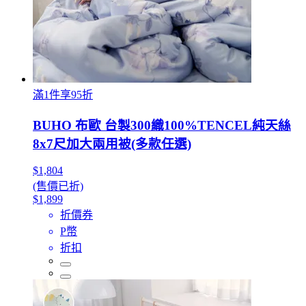
滿1件享95折
BUHO 布歐 台製300織100%TENCEL純天絲
8x7尺加大兩用被(多款任選)
$1,804
(售價已折)
$1,899
折價券
P幣
折扣