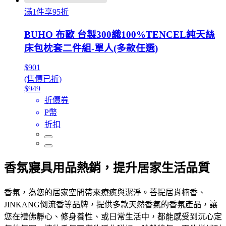
滿1件享95折
BUHO 布歐 台製300織100%TENCEL純天絲
床包枕套二件組-單人(多款任選)
$901
(售價已折)
$949
折價券
P幣
折扣
香氛寢具用品熱銷，提升居家生活品質
香氛，為您的居家空間帶來療癒與潔淨。菩提居肖楠香、
JINKANG倒流香等品牌，提供多款天然香氣的香氛產品，讓
您在禮佛靜心、修身養性、或日常生活中，都能感受到沉心定