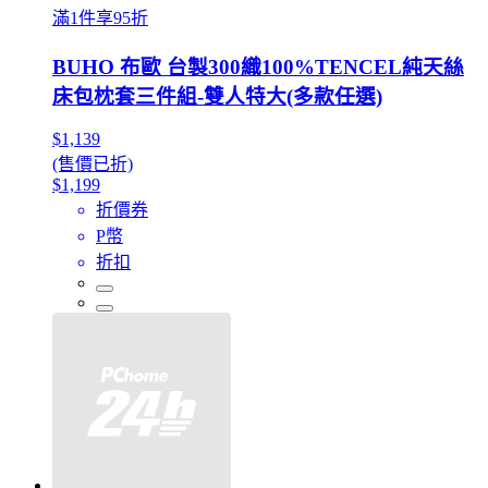
滿1件享95折
BUHO 布歐 台製300織100%TENCEL純天絲
床包枕套三件組-雙人特大(多款任選)
$1,139
(售價已折)
$1,199
折價券
P幣
折扣