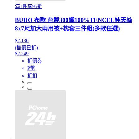
滿1件享95折
BUHO 布歐 台製300織100%TENCEL純天絲
8x7尺加大兩用被+枕套三件組(多款任選)
$2,136
(售價已折)
$2,249
折價券
P幣
折扣