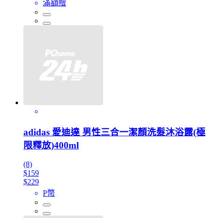
滿額贈
adidas 愛迪達 男性三合一潔顏洗髮沐浴露(極
限釋放)400ml
(8)
$159
$229
P幣