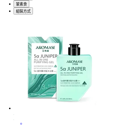
葷素食
組裝方式