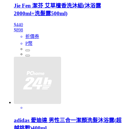
Jie Fen 潔芬 艾草檀香洗沐組(沐浴露
2000ml+洗髮露500ml)
$440
$898
折價券
P幣
adidas 愛迪達 男性三合一潔顏洗髮沐浴露(超
越挑戰)400ml