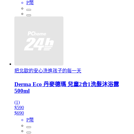
P幣
把北歐的安心洗進孩子的每一天
Derma Eco 丹麥德瑪 兒童2合1洗髮沐浴露
500ml
(1)
$590
$690
P幣