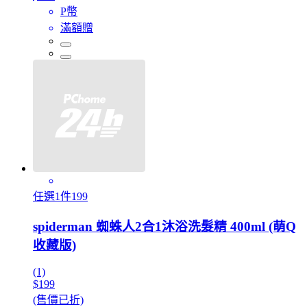
P幣
滿額贈
任選1件199
spiderman 蜘蛛人2合1沐浴洗髮精 400ml (萌Q
收藏版)
(1)
$199
(售價已折)