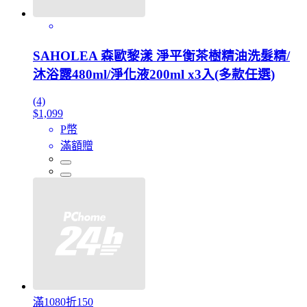
SAHOLEA 森歐黎漾 淨平衡茶樹精油洗髮精/
沐浴露480ml/淨化液200ml x3入(多款任選)
(4)
$1,099
P幣
滿額贈
滿1080折150