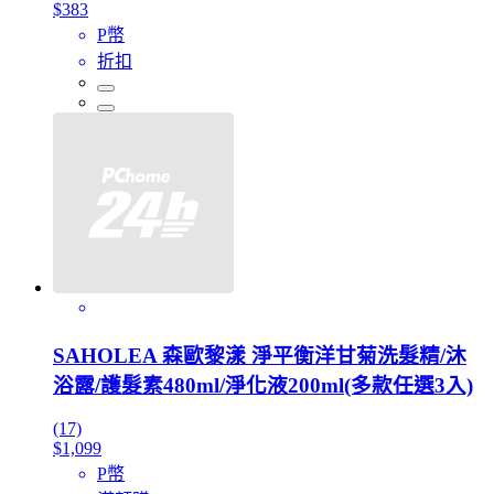
$383
P幣
折扣
SAHOLEA 森歐黎漾 淨平衡洋甘菊洗髮精/沐
浴露/護髮素480ml/淨化液200ml(多款任選3入)
(17)
$1,099
P幣