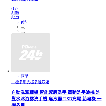
(19)
$159
$229
P幣
預購
一機多用支援多種液體
自動洗潔精機 智能感應洗手 電動洗手液機 洗
髮水沐浴露洗手機 皂液器 USB充電 給皂機 一
機多用