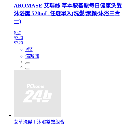
AROMASE 艾瑪絲 草本胺基酸每日健康洗髮
沐浴露 520mL 任選單入(洗髮/潔顏/沐浴三合
一)
(62)
$320
$320
P幣
滿額贈
艾草洗髮＋沐浴雙效組合