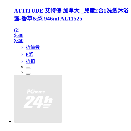
ATTITUDE 艾特優 加拿大 _兒童2合1洗髮沐浴
露-香草&梨 946ml AL11525
(2)
$688
$860
折價券
P幣
折扣