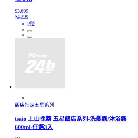
$3,699
$4,299
P幣
飯店指定五星系列
tsaio 上山採藥 五星飯店系列-洗髮露/沐浴露
600ml-任選3入