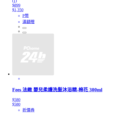
(1)
$899
$1,350
P幣
滿額贈
Fees 法緻 嬰兒柔護洗髮沐浴精-棉花 300ml
$580
$580
折價券