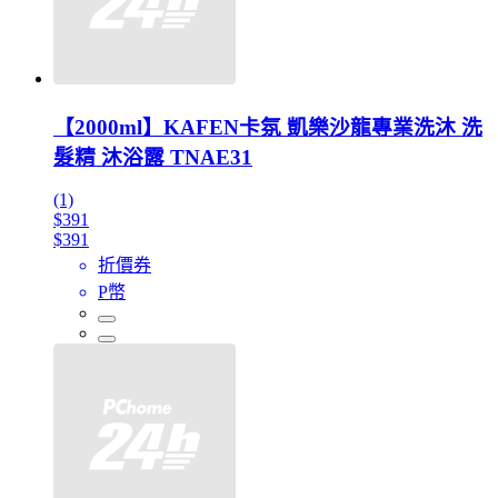
【2000ml】KAFEN卡氛 凱樂沙龍專業洗沐 洗
髮精 沐浴露 TNAE31
(1)
$391
$391
折價券
P幣