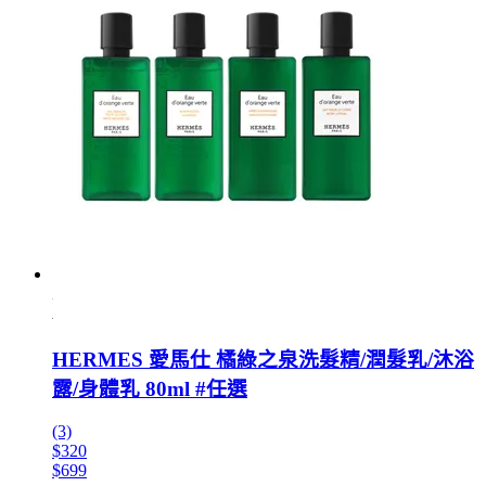
HERMES 愛馬仕 橘綠之泉洗髮精/潤髮乳/沐浴
露/身體乳 80ml #任選
(3)
$320
$699