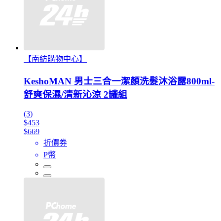
【南紡購物中心】
KeshoMAN 男士三合一潔顏洗髮沐浴露800ml-
舒爽保濕/清新沁涼 2罐組
(3)
$453
$669
折價券
P幣