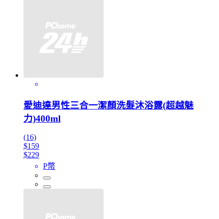
愛迪達男性三合一潔顏洗髮沐浴露(超越魅
力)400ml
(16)
$159
$229
P幣