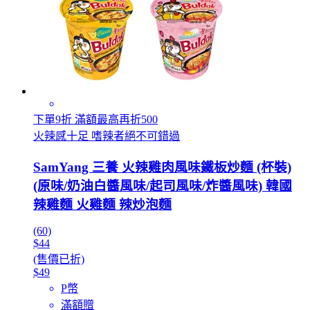
下單9折 滿額最高再折500
火辣感十足 嗜辣者絕不可錯過
SamYang 三養 火辣雞肉風味鐵板炒麵 (杯裝)
(原味/奶油白醬風味/起司風味/炸醬風味) 韓國
辣雞麵 火雞麵 辣炒泡麵
(60)
$44
(售價已折)
$49
P幣
滿額贈