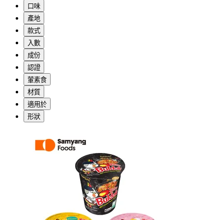
口味
產地
款式
入數
成份
認證
葷素食
材質
適用於
形狀