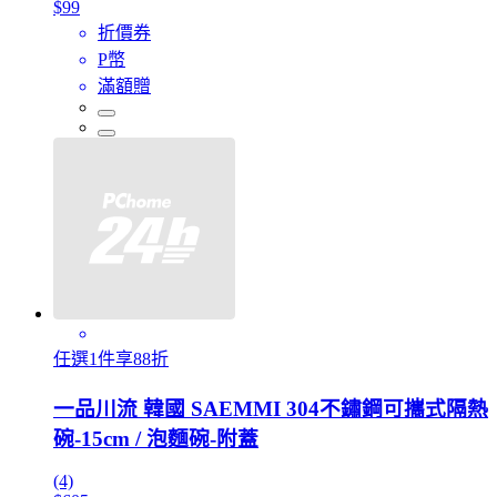
$99
折價券
P幣
滿額贈
任選1件享88折
一品川流 韓國 SAEMMI 304不鏽鋼可攜式隔熱
碗-15cm / 泡麵碗-附蓋
(4)