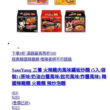
下單9折 滿額最高再折500
經典韓國辣雞麵 嗜辣者絕不可錯過
SamYang 三養 火辣雞肉風味鐵板炒麵 (5入/袋
裝) (原味/奶油白醬風味/起司風味/炸醬風味) 韓
國辣雞麵 火雞麵 辣炒泡麵
(83)
$283
(售價已折)
$315