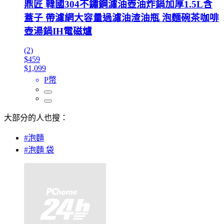
鼎匠 韓國304不鏽鋼濾油壺油炸鍋加厚1.5L含
蓋子 帶濾網大容量過濾油渣油瓶 泡麵碗茶咖啡
壺湯鍋IH電磁爐
(2)
$459
$1,099
P幣
大部分的人也搜：
#泡麵
#泡麵 袋