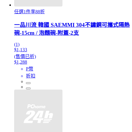
任選1件享88折
一品川流 韓國 SAEMMI 304不鏽鋼可攜式隔熱
碗-15cm / 泡麵碗-附蓋-2支
(1)
$1,133
(售價已折)
$1,288
P幣
折扣