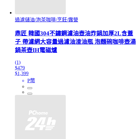
過濾儲油/泡茶咖啡/烹飪/露營
鼎匠 韓國304不鏽鋼濾油壺油炸鍋加厚2L含蓋
子 帶濾網大容量過濾油渣油瓶 泡麵碗咖啡壺湯
鍋茶壺IH電磁爐
(1)
$479
$1,399
P幣