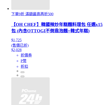
下單9折 滿額最高再折500
【OH CHEF】韓國辣炒年糕麵料理包 任選x15
包 (內含OTTOGI不倒翁泡麵+韓式年糕)
$1,725
(售價已折)
$2,028
折價券
P幣
折扣