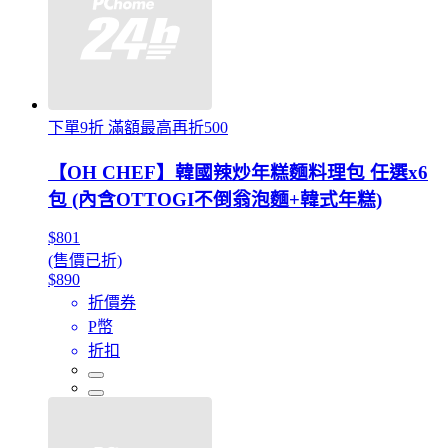
下單9折 滿額最高再折500
【OH CHEF】韓國辣炒年糕麵料理包 任選x6
包 (內含OTTOGI不倒翁泡麵+韓式年糕)
$801
(售價已折)
$890
折價券
P幣
折扣