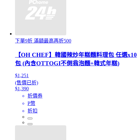
下單9折 滿額最高再折500
【OH CHEF】韓國辣炒年糕麵料理包 任選x10
包 (內含OTTOGI不倒翁泡麵+韓式年糕)
$1,251
(售價已折)
$1,390
折價券
P幣
折扣