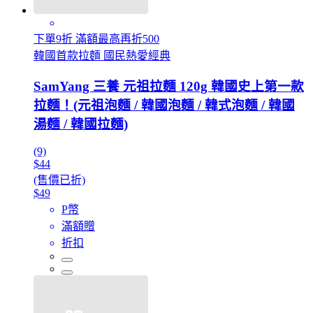
下單9折 滿額最高再折500
韓國首款拉麵 國民熱愛經典
SamYang 三養 元祖拉麵 120g 韓國史上第一款
拉麵！(元祖泡麵 / 韓國泡麵 / 韓式泡麵 / 韓國
湯麵 / 韓國拉麵)
(9)
$44
(售價已折)
$49
P幣
滿額贈
折扣