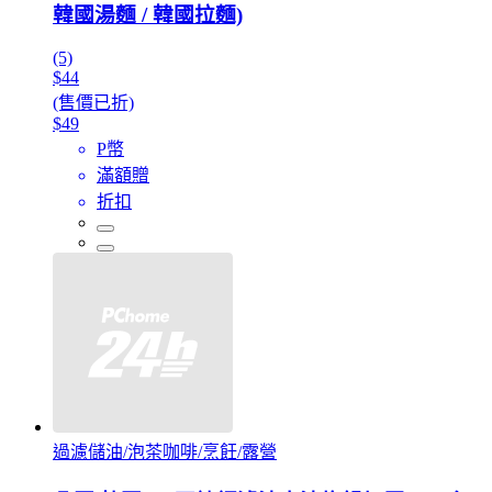
韓國湯麵 / 韓國拉麵)
(5)
$44
(售價已折)
$49
P幣
滿額贈
折扣
過濾儲油/泡茶咖啡/烹飪/露營