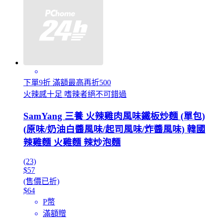
下單9折 滿額最高再折500
火辣感十足 嗜辣者絕不可錯過
SamYang 三養 火辣雞肉風味鐵板炒麵 (單包)
(原味/奶油白醬風味/起司風味/炸醬風味) 韓國
辣雞麵 火雞麵 辣炒泡麵
(23)
$57
(售價已折)
$64
P幣
滿額贈