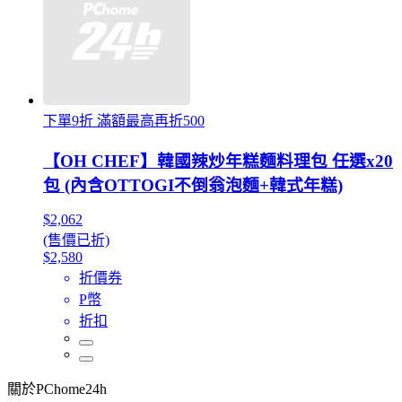
下單9折 滿額最高再折500
【OH CHEF】韓國辣炒年糕麵料理包 任選x20
包 (內含OTTOGI不倒翁泡麵+韓式年糕)
$2,062
(售價已折)
$2,580
折價券
P幣
折扣
關於PChome24h