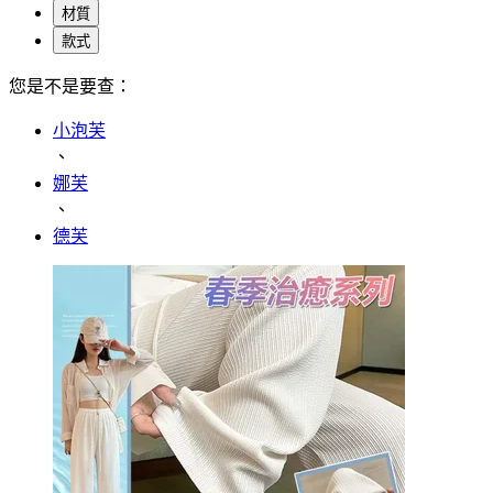
材質
款式
您是不是要查：
小泡芙
、
娜芙
、
德芙