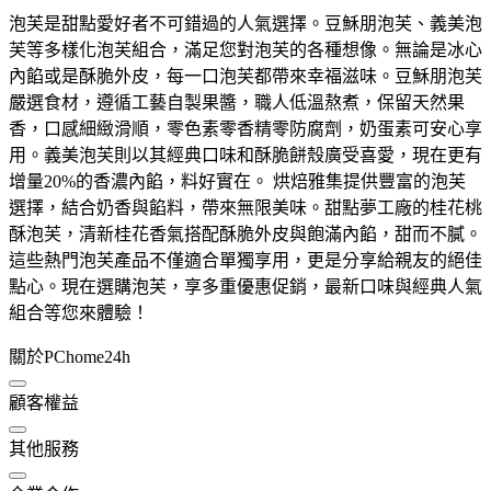
泡芙是甜點愛好者不可錯過的人氣選擇。豆穌朋泡芙、義美泡
芙等多樣化泡芙組合，滿足您對泡芙的各種想像。無論是冰心
內餡或是酥脆外皮，每一口泡芙都帶來幸福滋味。豆穌朋泡芙
嚴選食材，遵循工藝自製果醬，職人低溫熬煮，保留天然果
香，口感細緻滑順，零色素零香精零防腐劑，奶蛋素可安心享
用。義美泡芙則以其經典口味和酥脆餅殼廣受喜愛，現在更有
增量20%的香濃內餡，料好實在。 烘焙雅集提供豐富的泡芙
選擇，結合奶香與餡料，帶來無限美味。甜點夢工廠的桂花桃
酥泡芙，清新桂花香氣搭配酥脆外皮與飽滿內餡，甜而不膩。
這些熱門泡芙產品不僅適合單獨享用，更是分享給親友的絕佳
點心。現在選購泡芙，享多重優惠促銷，最新口味與經典人氣
組合等您來體驗！
關於PChome24h
顧客權益
其他服務