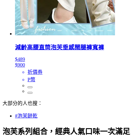
減齡高腰直筒泡芙垂感闊腿褲寬褲
$489
$900
折價券
P幣
大部分的人也搜：
#泡芙餅乾
泡芙系列組合，經典人氣口味一次滿足