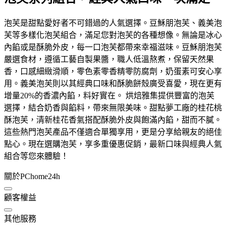
泡芙是甜點愛好者不可錯過的人氣選擇。豆穌朋泡芙、義美泡
芙等多樣化泡芙組合，滿足您對泡芙的各種想像。無論是冰心
內餡或是酥脆外皮，每一口泡芙都帶來幸福滋味。豆穌朋泡芙
嚴選食材，遵循工藝自製果醬，職人低溫熬煮，保留天然果
香，口感細緻滑順，零色素零香精零防腐劑，奶蛋素可安心享
用。義美泡芙則以其經典口味和酥脆餅殼廣受喜愛，現在更有
增量20%的香濃內餡，料好實在。 烘焙雅集提供豐富的泡芙
選擇，結合奶香與餡料，帶來無限美味。甜點夢工廠的桂花桃
酥泡芙，清新桂花香氣搭配酥脆外皮與飽滿內餡，甜而不膩。
這些熱門泡芙產品不僅適合單獨享用，更是分享給親友的絕佳
點心。現在選購泡芙，享多重優惠促銷，最新口味與經典人氣
組合等您來體驗！
關於PChome24h
顧客權益
其他服務