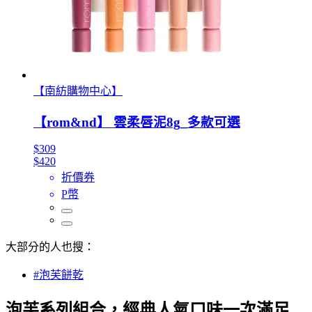
【南紡購物中心】
【rom&nd】 雲柔唇泥8g_多款可選
$309
$420
折價券
P幣
大部分的人也搜：
#泡芙餅乾
泡芙系列組合，經典人氣口味一次滿足