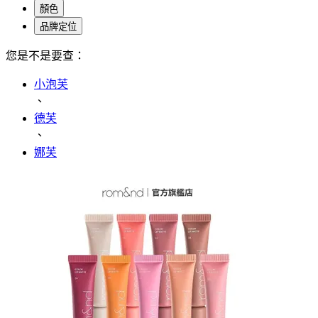
顏色
品牌定位
您是不是要查：
小泡芙
、
德芙
、
娜芙