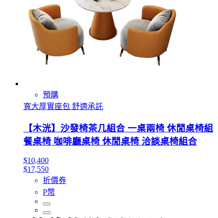
預購
寬大厚實座包 舒適承託
【木洸】沙發椅茶几組合 一桌兩椅 休閒桌椅組
餐桌椅 咖啡廳桌椅 休閒桌椅 洽談桌椅組合
$10,400
$17,550
折價券
P幣