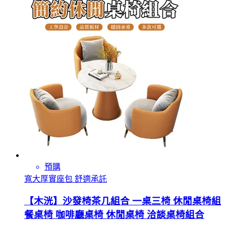
預購
寬大厚實座包 舒適承託
【木洸】沙發椅茶几組合 一桌三椅 休閒桌椅組
餐桌椅 咖啡廳桌椅 休閒桌椅 洽談桌椅組合