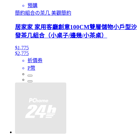
預購
簡約組合の茶几 美觀簡約
居家家 家用客廳創意100CM雙層儲物小戶型沙
發茶几組合（小桌子/邊幾/小茶桌）
$1,775
$2,775
折價券
P幣