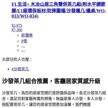
FL生活+ 木冶山居三角雙併茶几組(附水平調節
腳/E1級環保板材/防摔圍檔/沙發邊几/邊桌/WO-
033/WO-034)
$2,975
$7,360
折價券
P幣
大部分的人也搜：
#沙發茶几
沙發茶几組合推薦，客廳居家質感升級
沙發茶几，為您的居家空間打造舒適與品味。各式沙發茶几組
合，滿足您對客廳佈置的想像。無論是單人沙發、多人沙發，
搭配實用茶几，讓您的居家空間更加溫馨。我們精選