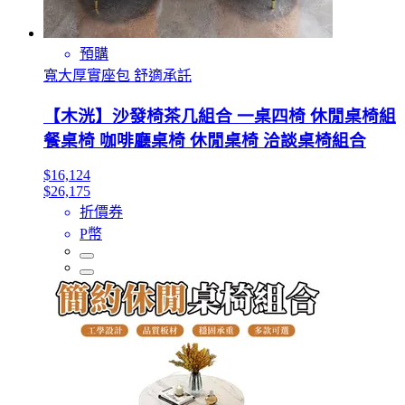
預購
寬大厚實座包 舒適承託
【木洸】沙發椅茶几組合 一桌四椅 休閒桌椅組
餐桌椅 咖啡廳桌椅 休閒桌椅 洽談桌椅組合
$16,124
$26,175
折價券
P幣