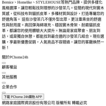
Bernice、Homelike、STYLEHOUSE等熱門品牌，提供多樣化
風格選擇，讓您輕鬆找到理想的沙發茶几。從簡約現代到實木
質感，從科技布到貓抓皮革，多種材質與設計，打造專屬您的
舒適角落。 這些沙發茶几不僅外型出眾，更注重乘坐的舒適
性與耐用度。高回彈海綿填充、穩固實木骨架、耐磨貓抓皮
革，都讓您的使用體驗大大提升。無論是家庭聚會、朋友到
訪，或是獨自休憩，都能找到最合適的沙發茶几組合。現在選
購，享最新優惠促銷，人氣商品不容錯過，讓您的客廳煥然一
新！
關於PChome24h
顧客權益
其他服務
企業合作
下載 PChome 24h購物 APP
網路家庭國際資訊股份有限公司 版權所有 轉載必究