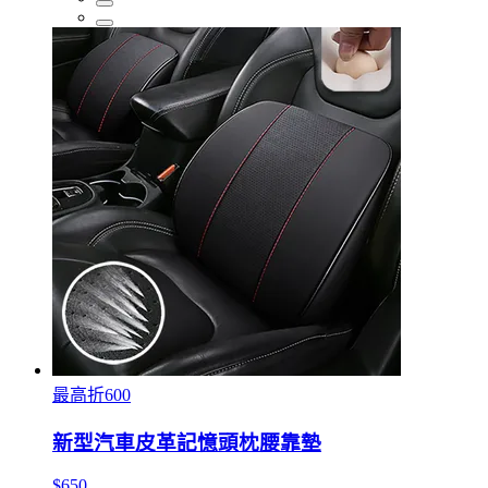
最高折600
新型汽車皮革記憶頭枕腰靠墊
$650