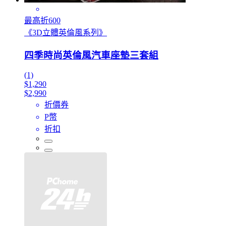
最高折600
《3D立體英倫風系列》
四季時尚英倫風汽車座墊三套組
(1)
$1,290
$2,990
折價券
P幣
折扣