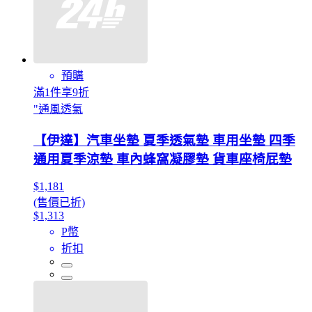
預購
滿1件享9折
"通風透氣
【伊達】汽車坐墊 夏季透氣墊 車用坐墊 四季
通用夏季涼墊 車內蜂窩凝膠墊 貨車座椅屁墊
$1,181
(售價已折)
$1,313
P幣
折扣