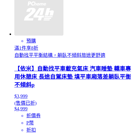
預購
滿1件享8折
自動找平平衡結構，躺臥不傾斜旅途更舒適
【依米】自動找平車載充氣床 汽車睡墊 轎車專
用休憩床 長途自駕床墊 填平車廂落差躺臥平衡
不傾斜p
$3,999
(售價已折)
$4,999
折價券
P幣
折扣