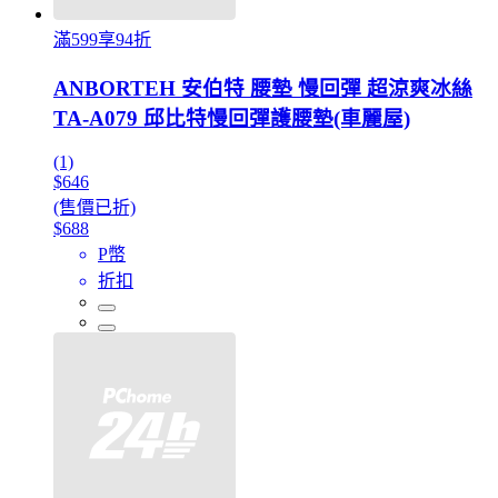
滿599享94折
ANBORTEH 安伯特 腰墊 慢回彈 超涼爽冰絲
TA-A079 邱比特慢回彈護腰墊(車麗屋)
(1)
$646
(售價已折)
$688
P幣
折扣