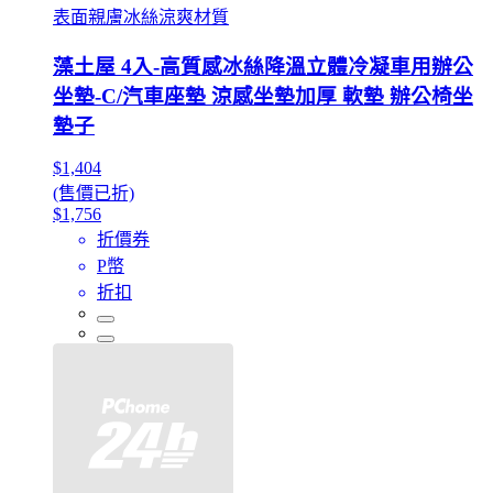
表面親膚冰絲涼爽材質
藻土屋 4入-高質感冰絲降溫立體冷凝車用辦公
坐墊-C/汽車座墊 涼感坐墊加厚 軟墊 辦公椅坐
墊子
$1,404
(售價已折)
$1,756
折價券
P幣
折扣