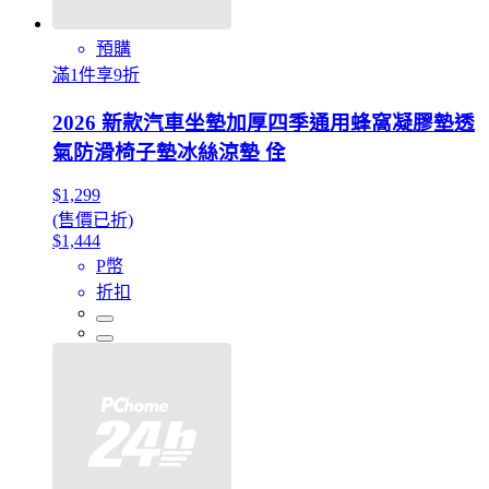
預購
滿1件享9折
2026 新款汽車坐墊加厚四季通用蜂窩凝膠墊透
氣防滑椅子墊冰絲涼墊 佺
$1,299
(售價已折)
$1,444
P幣
折扣