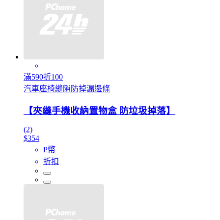
滿590折100
汽車座椅縫隙防掉漏邊條
【夾縫手機收納置物盒 防垃圾掉落】
(2)
$354
P幣
折扣