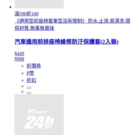
滿590折100
《通用型前座椅套車型沒有限制》 防水.止滑.易清洗.環
保材質.無毒無異味
汽車通用前排座椅維修防汙保護套(2入裝)
$449
$998
折價券
P幣
折扣