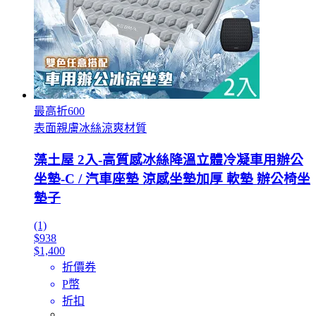
最高折600
表面親膚冰絲涼爽材質
藻土屋 2入-高質感冰絲降溫立體冷凝車用辦公
坐墊-C / 汽車座墊 涼感坐墊加厚 軟墊 辦公椅坐
墊子
(1)
$938
$1,400
折價券
P幣
折扣