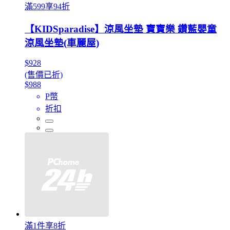
滿599享94折
【KIDSparadise】涼風坐墊 寶寶樂 鑽藍嬰童
涼風坐墊(車麗屋)
$928
(售價已折)
$988
P幣
折扣
滿1件享8折