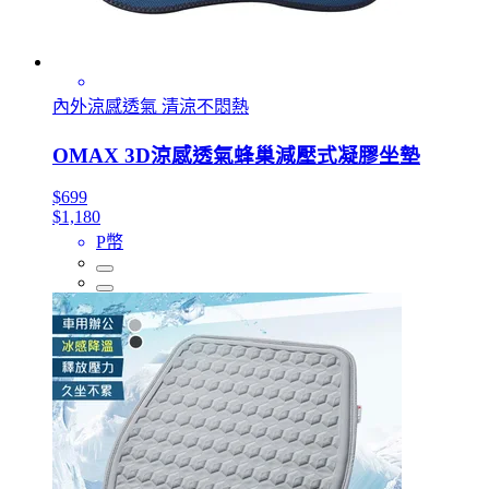
內外涼感透氣 清涼不悶熱
OMAX 3D涼感透氣蜂巢減壓式凝膠坐墊
$699
$1,180
P幣