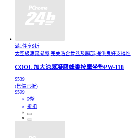
滿1件享9折
太空級涼感凝膠,完美貼合骨盆及腿部,提供良好支撐性
COOL 加大涼感凝膠蜂巢按摩坐墊PW-118
$539
(售價已折)
$599
P幣
折扣