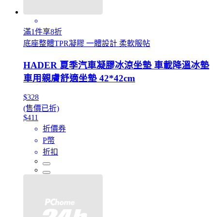
滿1件享8折
底座整體TPR凝膠 一體設計 柔軟服帖
HADER 夏季汽車凝膠冰涼坐墊 車載降溫冰墊
車用親膚舒適坐墊 42*42cm
$328
(售價已折)
$411
折價券
P幣
折扣