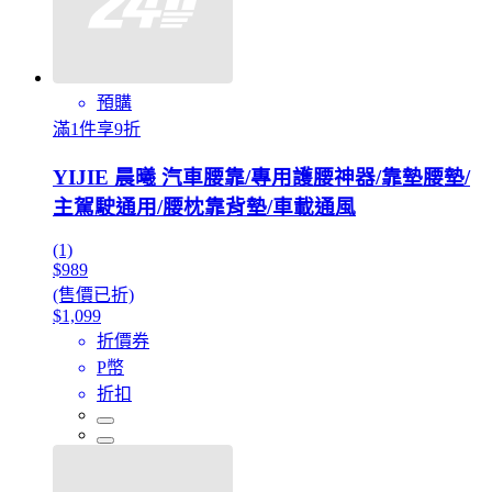
預購
滿1件享9折
YIJIE 晨曦 汽車腰靠/專用護腰神器/靠墊腰墊/
主駕駛通用/腰枕靠背墊/車載通風
(1)
$989
(售價已折)
$1,099
折價券
P幣
折扣