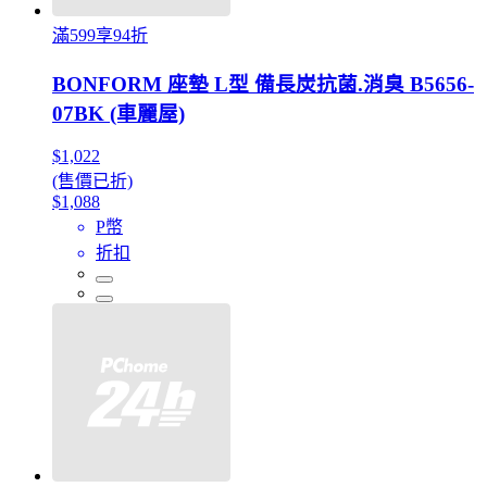
滿599享94折
BONFORM 座墊 L型 備長炭抗菌.消臭 B5656-
07BK (車麗屋)
$1,022
(售價已折)
$1,088
P幣
折扣