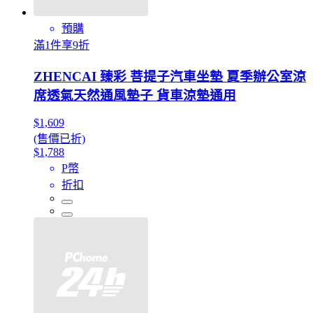
預購
滿1件享9折
ZHENCAI 臻彩 菩提子汽車坐墊 夏季辦公室涼
席透氣天然通風墊子 貨車涼墊通用
$1,609
(售價已折)
$1,788
P幣
折扣