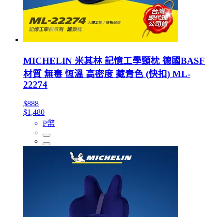
MICHELIN 米其林 記憶工學頸枕 德國BASF
材質 無毒 恆溫 高密度 藏青色 (快扣) ML-
22274
$888
$1,480
P幣