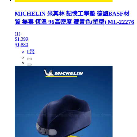
MICHELIN 米其林 記憶工學墊 德國BASF材
質 無毒 恆溫 96高密度 藏青色(塑型) ML-22276
(1)
$1,399
$1,880
P幣