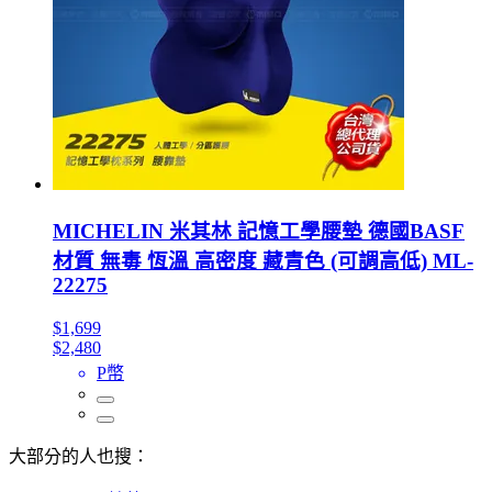
MICHELIN 米其林 記憶工學腰墊 德國BASF
材質 無毒 恆溫 高密度 藏青色 (可調高低) ML-
22275
$1,699
$2,480
P幣
大部分的人也搜：