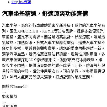
#mg hs 椅墊
汽車坐墊精選，舒適涼爽功能齊備
汽車坐墊，為您的行車體驗帶來全新升級！我們的汽車坐墊系
列，匯集ANBORTEH、KEYIE等知名品牌，提供多款優質汽
車坐墊，滿足不同需求。無論是增高設計、舒壓涼感，還是透
氣散熱、加熱保暖，各式汽車坐墊應有盡有。這些汽車坐墊不
僅功能多樣，更兼具美觀與實用，讓您的愛車內裝煥然一新。
選購汽車坐墊，我們推薦您關注舒適度、透氣性與耐用度。多
款汽車坐墊採用3D立體透氣網面、凝膠填充或冰絲表層，確
保久坐不悶熱，提供涼爽舒適的乘坐感受。此外，防滑設計與
易於清潔的材質，讓您使用更安心。現在購買，享多重優惠促
銷，熱門人氣商品等您來選購，打造舒適的駕乘空間！
關於PChome24h
顧客權益
其他服務