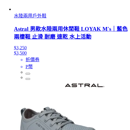
水陸兩用戶外鞋
Astral 男款水陸兩用休閒鞋 LOYAK M's｜藍色
兩棲鞋 止滑 耐磨 速乾 水上活動
$3,250
$3,500
折價券
P幣