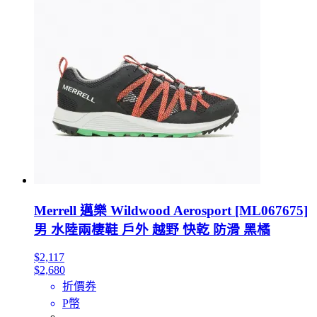
Merrell 邁樂 Wildwood Aerosport [ML067675]
男 水陸兩棲鞋 戶外 越野 快乾 防滑 黑橘
$2,117
$2,680
折價券
P幣