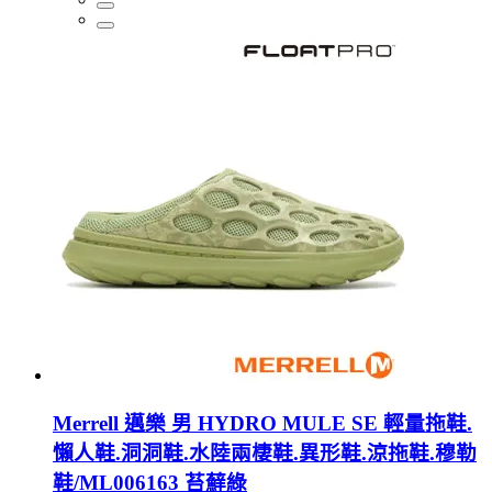
Merrell 邁樂 男 HYDRO MULE SE 輕量拖鞋.
懶人鞋.洞洞鞋.水陸兩棲鞋.異形鞋.涼拖鞋.穆勒
鞋/ML006163 苔蘚綠