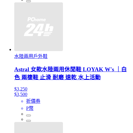
水陸兩用戶外鞋
Astral 女款水陸兩用休閒鞋 LOYAK W's ｜白
色 兩棲鞋 止滑 耐磨 速乾 水上活動
$3,250
$3,500
折價券
P幣