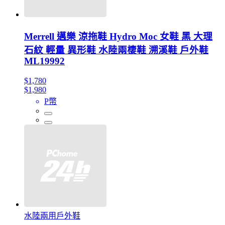
Merrell 邁樂 涼拖鞋 Hydro Moc 女鞋 黑 大理
石紋 輕量 異形鞋 水陸兩棲鞋 溯溪鞋 戶外鞋
ML19992
$1,780
$1,980
P幣
水陸兩用戶外鞋