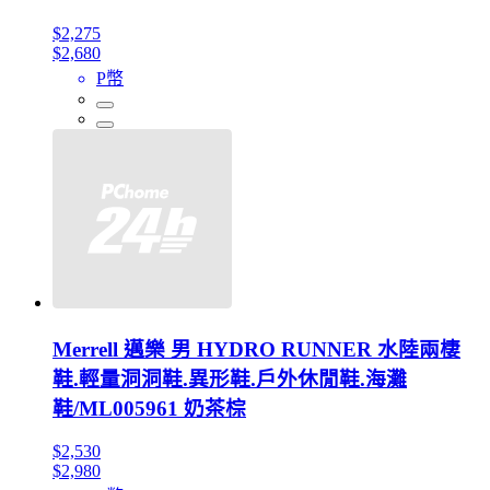
$2,275
$2,680
P幣
Merrell 邁樂 男 HYDRO RUNNER 水陸兩棲
鞋.輕量洞洞鞋.異形鞋.戶外休閒鞋.海灘
鞋/ML005961 奶茶棕
$2,530
$2,980