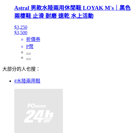
Astral 男款水陸兩用休閒鞋 LOYAK M's｜黑色
兩棲鞋 止滑 耐磨 速乾 水上活動
$3,250
$3,500
折價券
P幣
大部分的人也搜：
#水陸兩用鞋