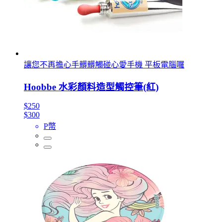
讓您不再擔心手髒髒觸碰心愛手機 平板電腦囉
Hoobbe 水彩顏料造型觸控筆(紅)
$250
$300
P幣