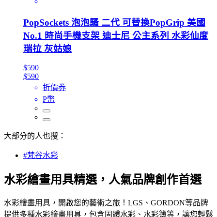
PopSockets 泡泡騷 二代 可替換PopGrip 美國
No.1 時尚手機支架 迪士尼 公主系列 水彩仙度
瑞拉 灰姑娘
$590
$590
折價券
P幣
大部分的人也搜：
#梵谷水彩
水彩繪畫用具精選，人氣品牌創作首選
水彩繪畫用具，開啟您的藝術之旅！LGS、GORDON等品牌
提供多種水彩繪畫用具，包含固體水彩、水彩簿等，讓您輕鬆