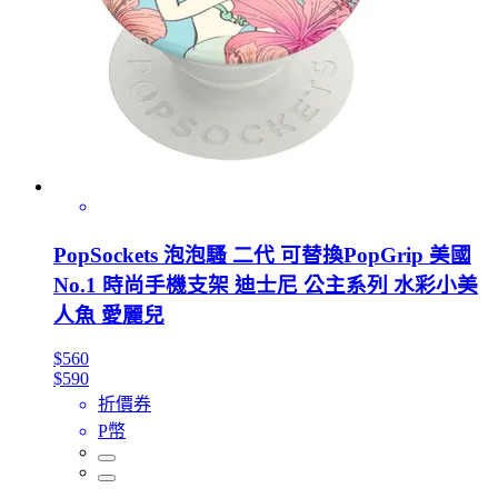
PopSockets 泡泡騷 二代 可替換PopGrip 美國
No.1 時尚手機支架 迪士尼 公主系列 水彩小美
人魚 愛麗兒
$560
$590
折價券
P幣